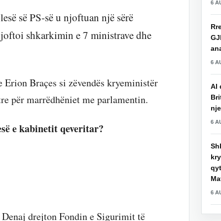
6 A
lesë së PS-së u njoftuan një sërë
Rre
joftoi shkarkimin e 7 ministrave dhe
GJ
an
6 A
 Erion Braçes si zëvendës kryeministër
AI 
stre për marrëdhëniet me parlamentin.
Bri
nje
6 A
së e kabinetit qeveritar?
Shk
kry
qy
Mat
6 A
 Denaj drejton Fondin e Sigurimit të