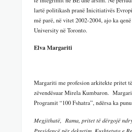
të integrimit në BE dhe arsim. Në periu
lartë politikash pranë Inicitiativës Evrop
më parë, në vitet 2002-2004, ajo ka qen
University në Toronto.
Elva Margariti
Margariti me profesion arkitekte pritet t
zëvendësuar Mirela Kumbaron. Margarit
Programit “100 Fshatra”, ndërsa ka punua
Megjithatë, Rama, pritet të dërgojë ndry
Presidencë për dekretim. Kushtetuta e R