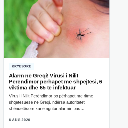
KRYESORE
Alarm në Greqi! Virusi i Nilit
Perëndimor përhapet me shpejtësi, 6
viktima dhe 65 të infektuar
Virusi i Nilit Perëndimor po përhapet me ritme
shqetësuese në Greqi, ndërsa autoritetet
shëndetësore kanë ngritur alarmin pas…
6 AUG 2026