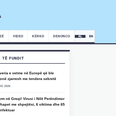
IZË
VIDEO
KËRKO
DENONCO
AL
EN
TË FUNDIT
veria e vetme në Europë që ble
onë zjarresh me tendera sekretë
UG 2026
rm në Greqi! Virusi i Nilit Perëndimor
hapet me shpejtësi, 6 viktima dhe 65
infektuar