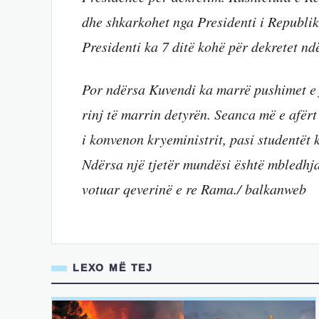
dhe shkarkohet nga Presidenti i Republik
Presidenti ka 7 ditë kohë për dekretet nd
Por ndërsa Kuvendi ka marrë pushimet e f
rinj të marrin detyrën. Seanca më e afërt 
i konvenon kryeministrit, pasi studentët
Ndërsa një tjetër mundësi është mbledhja
votuar qeverinë e re Rama./ balkanweb
LEXO MË TEJ