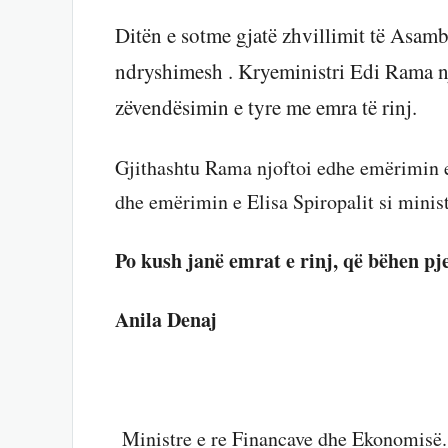
Ditën e sotme gjatë zhvillimit të Asamb
ndryshimesh . Kryeministri Edi Rama n
zëvendësimin e tyre me emra të rinj.
Gjithashtu Rama njoftoi edhe emërimin e
dhe emërimin e Elisa Spiropalit si mini
Po kush janë emrat e rinj, që bëhen pje
Anila Denaj
Ministre e re Financave dhe Ekonomisë.