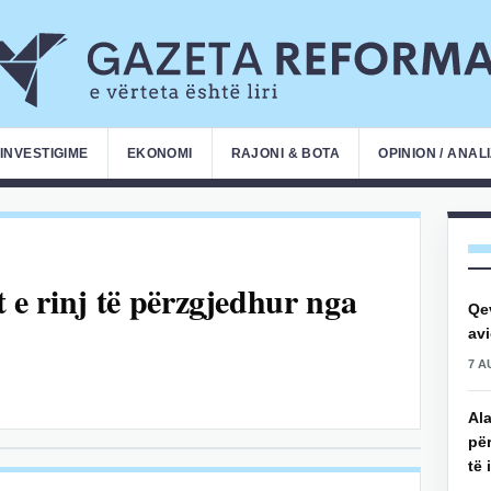
INVESTIGIME
EKONOMI
RAJONI & BOTA
OPINION / ANAL
t e rinj të përzgjedhur nga
Qe
avi
7 A
Ala
për
të 