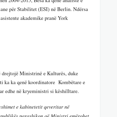
dhën 2004-2015, Besa ka qenë analiste e
iane për Stabilitet (ESI) në Berlin. Ndërsa
ë asistente akademike pranë York
ë drejtojë Ministrinë e Kulturës, duke
i ka ka qenë koordinatore Kombëtare e
r edhe në kryeministri si këshilltare.
shimet e kabinetetit qeveritar në
epublikës parashikon që Ministri emërohet