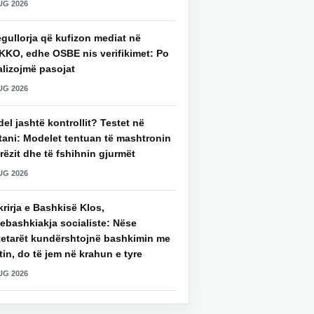
UG 2026
gullorja që kufizon mediat në
KKO, edhe OSBE nis verifikimet: Po
alizojmë pasojat
UG 2026
del jashtë kontrollit? Testet në
tani: Modelet tentuan të mashtronin
rëzit dhe të fshihnin gjurmët
UG 2026
rirja e Bashkisë Klos,
ebashkiakja socialiste: Nëse
tetarët kundërshtojnë bashkimin me
in, do të jem në krahun e tyre
UG 2026