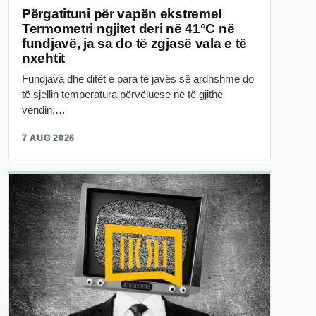
Përgatituni për vapën ekstreme!
Termometri ngjitet deri në 41°C në
fundjavë, ja sa do të zgjasë vala e të
nxehtit
Fundjava dhe ditët e para të javës së ardhshme do
të sjellin temperatura përvëluese në të gjithë
vendin,…
7 AUG 2026