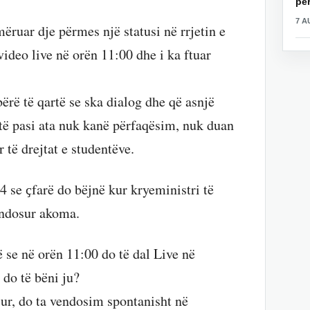
për
7 A
ëruar dje përmes një statusi në rrjetin e
 video live në orën 11:00 dhe i ka ftuar
ërë të qartë se ska dialog dhe që asnjë
 të pasi ata nuk kanë përfaqësim, nuk duan
r të drejtat e studentëve.
4 se ҫfarë do bëjnë kur kryeministri të
vendosur akoma.
 se në orën 11:00 do të dal Live në
do të bëni ju?
ur, do ta vendosim spontanisht në