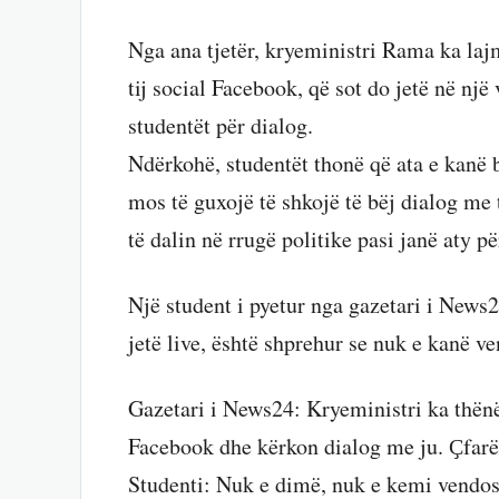
Nga ana tjetër, kryeministri Rama ka lajm
tij social Facebook, që sot do jetë në një
studentët për dialog.
Ndërkohë, studentët thonë që ata e kanë b
mos të guxojë të shkojë të bëj dialog me
të dalin në rrugë politike pasi janë aty pë
Një student i pyetur nga gazetari i News2
jetë live, është shprehur se nuk e kanë 
Gazetari i News24: Kryeministri ka thënë
Facebook dhe kërkon dialog me ju. Ҫfarë 
Studenti: Nuk e dimë, nuk e kemi vendos