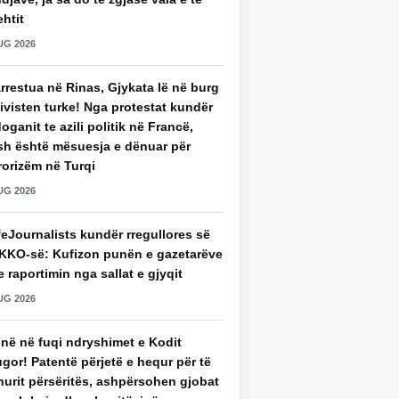
htit
UG 2026
rrestua në Rinas, Gjykata lë në burg
ivisten turke! Nga protestat kundër
oganit te azili politik në Francë,
sh është mësuesja e dënuar për
rorizëm në Turqi
UG 2026
eJournalists kundër rregullores së
KKO-së: Kufizon punën e gazetarëve
 raportimin nga sallat e gjyqit
UG 2026
jnë në fuqi ndryshimet e Kodit
gor! Patentë përjetë e hequr për të
hurit përsëritës, ashpërsohen gjobat