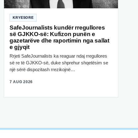
KRYESORE
SafeJournalists kundër rregullores
së GJKKO-së: Kufizon punën e
gazetarëve dhe raportimin nga sallat
e gjyqit
Rrjeti SafeJournalists ka reaguar ndaj rregullores
së re të GJKKO-së, duke shprehur shqetësim se
një sërë dispozitash rrezikojnë…
7 AUG 2026