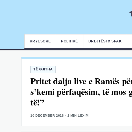
KRYESORE
POLITIKË
DREJTËSI & SPAK
TË GJITHA
Pritet dalja live e Ramës p
s’kemi përfaqësim, të mos g
të!”
10 DECEMBER 2018
· 2 MIN LEXIM