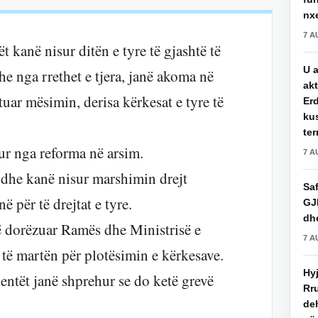
nxe
7 A
ët kanë nisur ditën e tyre të gjashtë të
U a
he nga rrethet e tjera, janë akoma në
akt
ar mësimin, derisa kërkesat e tyre të
Erd
ku
ter
ur nga reforma në arsim.
7 A
 dhe kanë nisur marshimin drejt
Saf
ë për të drejtat e tyre.
GJ
dhe
në dorëzuar Ramës dhe Ministrisë e
7 A
të martën për plotësimin e kërkesave.
Hy
entët janë shprehur se do ketë grevë
Rru
de