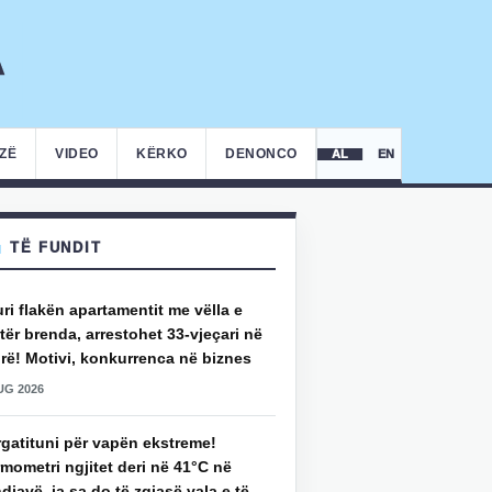
IZË
VIDEO
KËRKO
DENONCO
AL
EN
TË FUNDIT
uri flakën apartamentit me vëlla e
ër brenda, arrestohet 33-vjeçari në
rë! Motivi, konkurrenca në biznes
UG 2026
rgatituni për vapën ekstreme!
mometri ngjitet deri në 41°C në
djavë, ja sa do të zgjasë vala e të