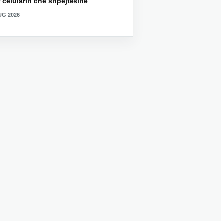
 celularin dhe shpejtësinë
UG 2026