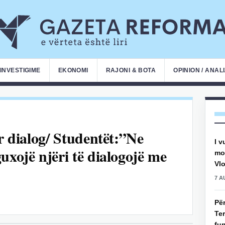
INVESTIGIME
EKONOMI
RAJONI & BOTA
OPINION / ANAL
ër dialog/ Studentët:”Ne
I v
uxojë njëri të dialogojë me
mot
Vlo
7 A
Pë
Ter
fun