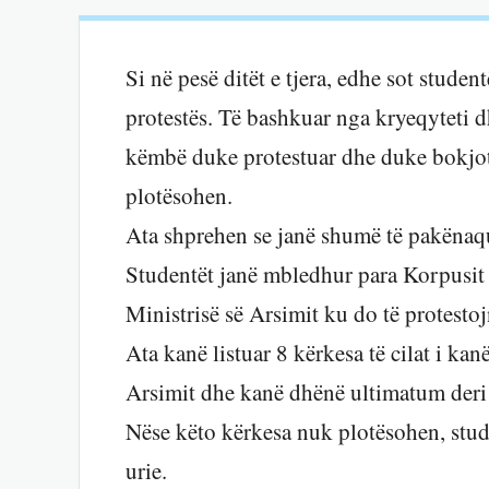
Si në pesë ditët e tjera, edhe sot student
protestës. Të bashkuar nga kryeqyteti d
këmbë duke protestuar dhe duke bokjotu
plotësohen.
Ata shprehen se janë shumë të pakënaq
Studentët janë mbledhur para Korpusit
Ministrisë së Arsimit ku do të protestojn
Ata kanë listuar 8 kërkesa të cilat i ka
Arsimit dhe kanë dhënë ultimatum deri 
Nëse këto kërkesa nuk plotësohen, stud
urie.