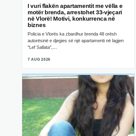
I vuri flakën apartamentit me vëlla e
motër brenda, arrestohet 33-vjeçari
në Vlorë! Motivi, konkurrenca në
biznes
Policia e Vlorës ka zbardhur brenda 48 orësh
autorësinë e djegies së një apartamenti në lagjen
“Lef Sallata”,…
7 AUG 2026