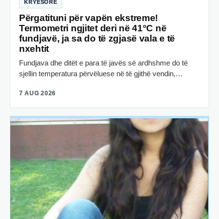
KRYESORE
Përgatituni për vapën ekstreme!
Termometri ngjitet deri në 41°C në
fundjavë, ja sa do të zgjasë vala e të
nxehtit
Fundjava dhe ditët e para të javës së ardhshme do të
sjellin temperatura përvëluese në të gjithë vendin,…
7 AUG 2026