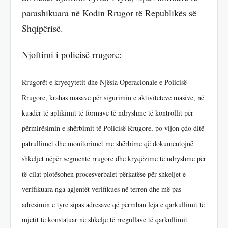
parashikuara në Kodin Rrugor të Republikës së
Shqipërisë.
Njoftimi i policisë rrugore:
Rrugorët e kryeqytetit dhe Njësia Operacionale e Policisë
Rrugore, krahas masave për sigurimin e aktiviteteve masive, në
kuadër të aplikimit të formave të ndryshme të kontrollit për
përmirësimin e shërbimit të Policisë Rrugore, po vijon çdo ditë
patrullimet dhe monitorimet me shërbime që dokumentojnë
shkeljet nëpër segmente rrugore dhe kryqëzime të ndryshme për
të cilat plotësohen procesverbalet përkatëse për shkeljet e
verifikuara nga agjentët verifikues në terren dhe më pas
adresimin e tyre sipas adresave që përmban leja e qarkullimit të
mjetit të konstatuar në shkelje të rregullave të qarkullimit