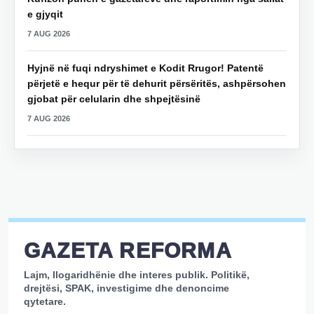
e gjyqit
7 AUG 2026
Hyjnë në fuqi ndryshimet e Kodit Rrugor! Patentë
përjetë e hequr për të dehurit përsëritës, ashpërsohen
gjobat për celularin dhe shpejtësinë
7 AUG 2026
GAZETA REFORMA
Lajm, llogaridhënie dhe interes publik. Politikë,
drejtësi, SPAK, investigime dhe denoncime
qytetare.