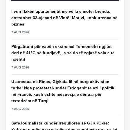
I vuri flakën apartamentit me vëlla e motër brenda,
arrestohet 33-vjeçari në Vlorë! Motivi, konkurrenca në
biznes
7 AUG 2026
Përgatituni për vapën ekstreme! Termometri ngjitet
deri në 41°C në fundjavë, ja sa do të zgjasë vala e të
nxehtit
7 AUG 2026
U arrestua në Rinas, Gjykata lë në burg aktivisten
turke! Nga protestat kundër Erdoganit te azili politik
në Francë, kush është mësuesja e dënuar për
terrorizëm në Turqi
7 AUG 2026
SafeJournalists kundër rregullores së GJKKO-së:
Kufizon punën e gazetarëve dhe raportimin nga sallat