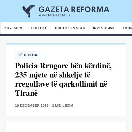
KRYESORE
POLITIKË
DREJTËSI & SPAK
INVESTIGIME
EKO
TË GJITHA
Policia Rrugore bën kërdinë,
235 mjete në shkelje të
rregullave të qarkullimit në
Tiranë
19 DECEMBER 2018
· 2 MIN LEXIM