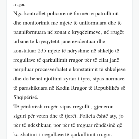
rrugor.
Nga kontrollet policore në formën e patrullimit
dhe monitorimit me mjete të uniformuara dhe të
pauniformuara në zonat e kryqëzimeve, në rrugët
urbane të kryeqytetit janë evidentuar dhe
konstatuar 235 mjete të ndryshme në shkelje të
rregullave të qarkullimit rrugor për të cilat janë
përpiluar procesverbalet e konstatimit të shkeljeve
dhe do behet njoftimi zyrtar i tyre, sipas normave
të parashikuara në Kodin Rrugor të Republikës së
Shqipërisë.
Të përdorësh rrugën sipas rregullit, gjeneron
siguri për veten dhe të tjerët. Policia është aty, jo
për të ndëshkuar, por për të treguar rëndësinë që
ka zbatimi i rregullave të qarkullimit rrugor.