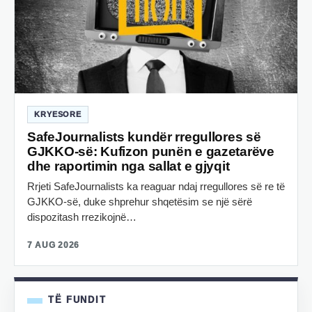
KRYESORE
SafeJournalists kundër rregullores së
GJKKO-së: Kufizon punën e gazetarëve
dhe raportimin nga sallat e gjyqit
Rrjeti SafeJournalists ka reaguar ndaj rregullores së re të
GJKKO-së, duke shprehur shqetësim se një sërë
dispozitash rrezikojnë…
7 AUG 2026
TË FUNDIT