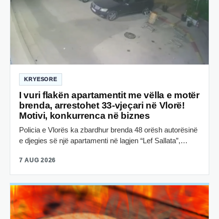
KRYESORE
I vuri flakën apartamentit me vëlla e motër
brenda, arrestohet 33-vjeçari në Vlorë!
Motivi, konkurrenca në biznes
Policia e Vlorës ka zbardhur brenda 48 orësh autorësinë
e djegies së një apartamenti në lagjen “Lef Sallata”,…
7 AUG 2026