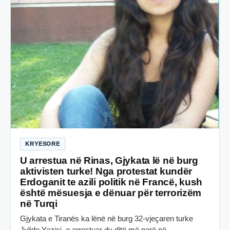
KRYESORE
U arrestua në Rinas, Gjykata lë në burg
aktivisten turke! Nga protestat kundër
Erdoganit te azili politik në Francë, kush
është mësuesja e dënuar për terrorizëm
në Turqi
Gjykata e Tiranës ka lënë në burg 32-vjeçaren turke
Julide Yazici, e arrestuar dy ditë më parë në…