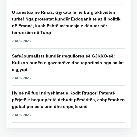
U arrestua në Rinas, Gjykata lë në burg aktivisten
turke! Nga protestat kundër Erdoganit te azili politik
në Francë, kush është mësuesja e dënuar për
terrorizëm në Turqi
7 AUG 2026
SafeJournalists kundër rregullores së GJKKO-së:
Kufizon punën e gazetarëve dhe raportimin nga sallat
e gjyqit
7 AUG 2026
Hyjnë në fuqi ndryshimet e Kodit Rrugor! Patentë
përjetë e hequr për të dehurit përsëritës, ashpërsohen
gjobat për celularin dhe shpejtësinë
7 AUG 2026