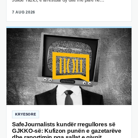
7 AUG 2026
KRYESORE
SafeJournalists kundër rregullores së
GJKKO-së: Kufizon punën e gazetarëve
dhe raportimin nga sallat e gjyqit