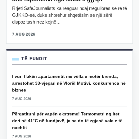
Rrjeti SafeJournalists ka reaguar ndaj rregullores së re të
GJKKO-së, duke shprehur shqetësim se një sërë
dispozitash rrezikojnë…
7 AUG 2026
TË FUNDIT
I vuri flakën apartamentit me vëlla e motër brenda,
arrestohet 33-vjeçari në Vlorë! Motivi, konkurrenca në
biznes
7 AUG 2026
Përgatituni për vapën ekstreme! Termometri ngjitet
deri në 41°C në fundjavë, ja sa do të zgjasë vala e të
nxehtit
7 AUG 2026