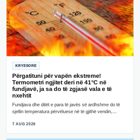
KRYESORE
Përgatituni për vapën ekstreme!
Termometri ngjitet deri në 41°C në
fundjavë, ja sa do të zgjasë vala e të
nxehtit
Fundjava dhe ditët e para të javës së ardhshme do të
sjellin temperatura përvëluese në të gjithë vendin,…
7 AUG 2026