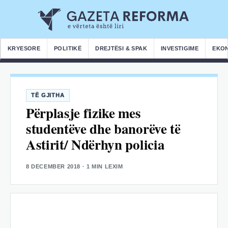
KRYESORE
POLITIKË
DREJTËSI & SPAK
INVESTIGIME
EKO
TË GJITHA
Përplasje fizike mes
studentëve dhe banorëve të
Astirit/ Ndërhyn policia
8 DECEMBER 2018
· 1 MIN LEXIM