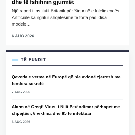
dhe të fshihnin gjurmët
Një raport i Institutit Britanik për Sigurinë e Inteligjencës
Artificiale ka ngritur shqetësime të forta pasi disa
modele…
6 AUG 2026
TË FUNDIT
Qeveria e vetme në Europë që ble avionë zjarresh me
tendera sekretë
7 AUG 2026
Alarm në Greqi! Virusi i Nilit Perëndimor përhapet me
shpejtësi, 6 viktima dhe 65 të infektuar
6 AUG 2026