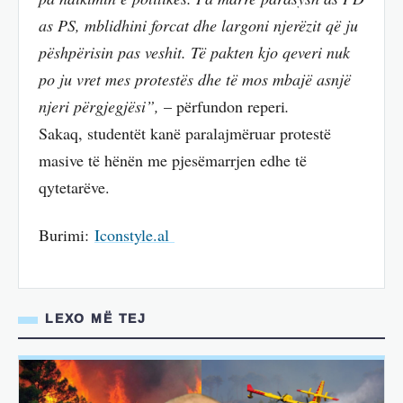
as PS, mblidhini forcat dhe largoni njerëzit që ju
pëshpërisin pas veshit. Të pakten kjo qeveri nuk
po ju vret mes protestës dhe të mos mbajë asnjë
njeri përgjegjësi”,
– përfundon reperi
.
Sakaq, studentët kanë paralajmëruar protestë
masive të hënën me pjesëmarrjen edhe të
qytetarëve.
Burimi:
Iconstyle.al
LEXO MË TEJ