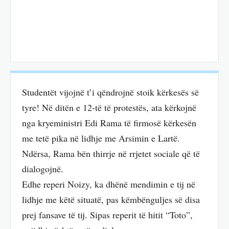
Studentët vijojnë t’i qëndrojnë stoik kërkesës së
tyre! Në ditën e 12-të të protestës, ata kërkojnë
nga kryeministri Edi Rama të firmosë kërkesën
me tetë pika në lidhje me Arsimin e Lartë.
Ndërsa, Rama bën thirrje në rrjetet sociale që të
dialogojnë.
Edhe reperi Noizy, ka dhënë mendimin e tij në
lidhje me këtë situatë, pas këmbënguljes së disa
prej fansave të tij. Sipas reperit të hitit “Toto”,