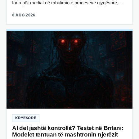
forta për mediat në mbulimin e proceseve gjyqësore,…
6 AUG 2026
KRYESORE
AI del jashtë kontrollit? Testet në Britani:
Modelet tentuan të mashtronin njerëzit