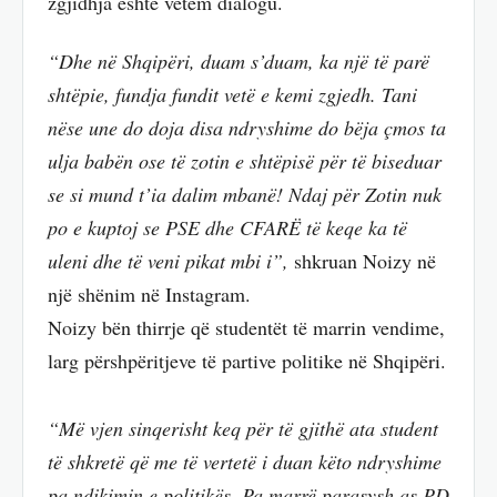
zgjidhja është vetëm dialogu.
“Dhe në Shqipëri, duam s’duam, ka një të parë
shtëpie, fundja fundit vetë e kemi zgjedh. Tani
nëse une do doja disa ndryshime do bëja çmos ta
ulja babën ose të zotin e shtëpisë për të biseduar
se si mund t’ia dalim mbanë! Ndaj për Zotin nuk
po e kuptoj se PSE dhe CFARË të keqe ka të
uleni dhe të veni pikat mbi i”,
shkruan Noizy në
një shënim në Instagram.
Noizy bën thirrje që studentët të marrin vendime,
larg përshpëritjeve të partive politike në Shqipëri.
“Më vjen sinqerisht keq për të gjithë ata student
të shkretë që me të vertetë i duan këto ndryshime
pa ndikimin e politikës. Pa marrë parasysh as PD