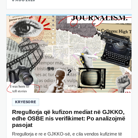
KRYESORE
Rregullorja që kufizon mediat në GJKKO,
edhe OSBE nis verifikimet: Po analizojmë
pasojat
Rregullorja e re e GJKKO-së, e cila vendos kufizime të