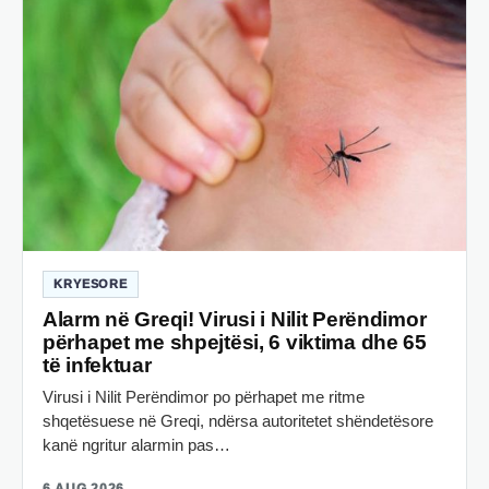
KRYESORE
Alarm në Greqi! Virusi i Nilit Perëndimor
përhapet me shpejtësi, 6 viktima dhe 65
të infektuar
Virusi i Nilit Perëndimor po përhapet me ritme
shqetësuese në Greqi, ndërsa autoritetet shëndetësore
kanë ngritur alarmin pas…
6 AUG 2026