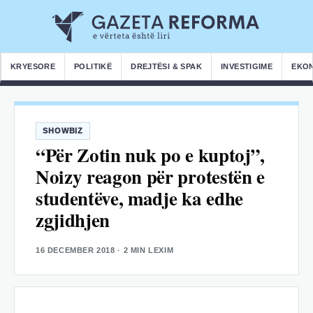
KRYESORE
POLITIKË
DREJTËSI & SPAK
INVESTIGIME
EKO
SHOWBIZ
“Për Zotin nuk po e kuptoj”,
Noizy reagon për protestën e
studentëve, madje ka edhe
zgjidhjen
16 DECEMBER 2018
· 2 MIN LEXIM