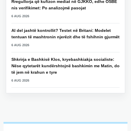
Rregullorja që kufizon mediat në GJKKO, edhe OSBE
nis verifikimet: Po analizojmë pasojat
6 AUG 2026
AI del jashtë kontrollit? Testet në Britani: Modelet
tentuan të mashtronin njerëzit dhe të fshihnin gjurmët
6 AUG 2026
Shkrirja e Bashkisë Klos, kryebashkiakja socialiste:
Nëse qytetarët kundërshtojnë bashkimin me Matin, do
të jem në krahun e tyre
6 AUG 2026