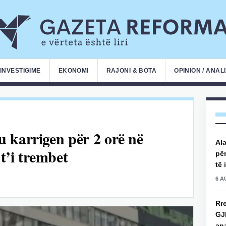
INVESTIGIME
EKONOMI
RAJONI & BOTA
OPINION / ANAL
 karrigen për 2 orë në
Ala
’i trembet
për
të 
6 A
Rre
GJ
an