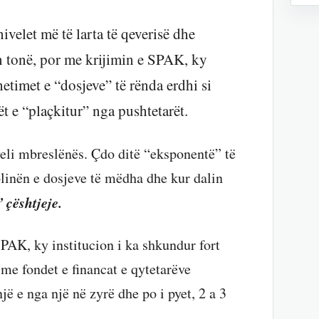
velet më të larta të qeverisë dhe
in tonë, por me krijimin e SPAK, ky
etimet e “dosjeve” të rënda erdhi si
ët e “plaçkitur” nga pushtetarët.
niveli mbreslënës. Çdo ditë “eksponentë” të
olinën e dosjeve të mëdha dhe kur dalin
 çështjeje.
SPAK, ky institucion i ka shkundur fort
me fondet e financat e qytetarëve
një e nga një në zyrë dhe po i pyet, 2 a 3