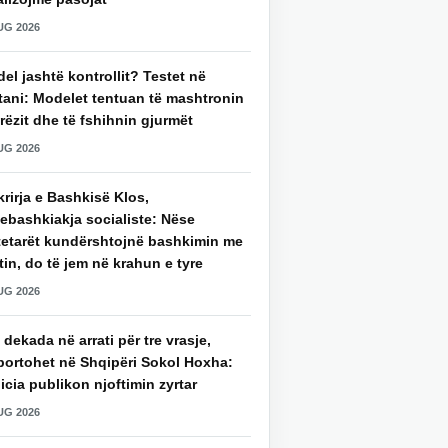
UG 2026
del jashtë kontrollit? Testet në
tani: Modelet tentuan të mashtronin
rëzit dhe të fshihnin gjurmët
UG 2026
rirja e Bashkisë Klos,
ebashkiakja socialiste: Nëse
tetarët kundërshtojnë bashkimin me
in, do të jem në krahun e tyre
UG 2026
 dekada në arrati për tre vrasje,
portohet në Shqipëri Sokol Hoxha:
icia publikon njoftimin zyrtar
UG 2026