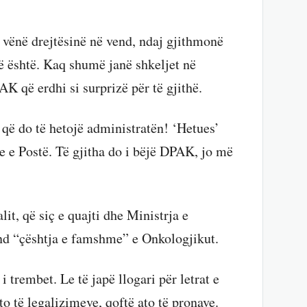
 vënë drejtësinë në vend, ndaj gjithmonë
 që është. Kaq shumë janë shkeljet në
AK që erdhi si surprizë për të gjithë.
që do të hetojë administratën! ‘Hetues’
e e Postë. Të gjitha do i bëjë DPAK, jo më
it, që siç e quajti dhe Ministrja e
nd “çështja e famshme” e Onkologjikut.
rembet. Le të japë llogari për letrat e
to të legalizimeve, qoftë ato të pronave.