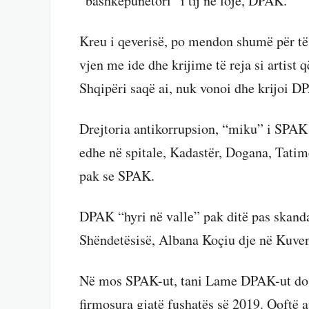
“bashkëpunëtori” i tij në lojë, DPAK.
Kreu i qeverisë, po mendon shumë për të
vjen me ide dhe krijime të reja si artist
Shqipëri saqë ai, nuk vonoi dhe krijoi DP
Drejtoria antikorrupsion, “miku” i SPAK 
edhe në spitale, Kadastër, Dogana, Tatim
pak se SPAK.
DPAK “hyri në valle” pak ditë pas skandal
Shëndetësisë, Albana Koçiu dje në Kuve
Në mos SPAK-ut, tani Lame DPAK-ut do i t
firmosura gjatë fushatës së 2019. Qoftë a