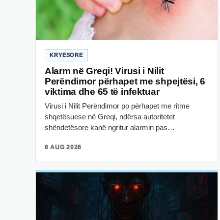
KRYESORE
Alarm në Greqi! Virusi i Nilit
Perëndimor përhapet me shpejtësi, 6
viktima dhe 65 të infektuar
Virusi i Nilit Perëndimor po përhapet me ritme
shqetësuese në Greqi, ndërsa autoritetet
shëndetësore kanë ngritur alarmin pas…
6 AUG 2026