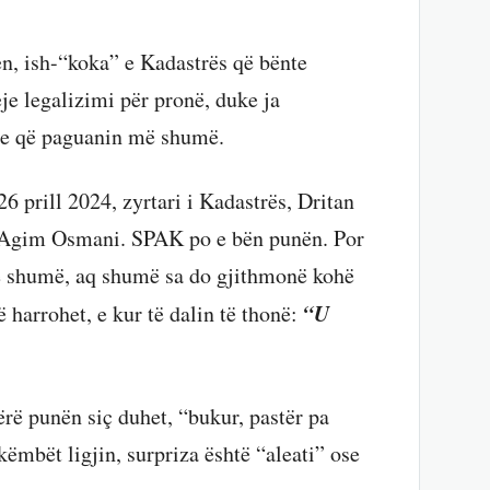
n, ish-“koka” e Kadastrës që bënte
eje legalizimi për pronë, duke ja
yre që paguanin më shumë.
6 prill 2024, zyrtari i Kadastrës, Dritan
, Agim Osmani. SPAK po e bën punën. Por
 shumë, aq shumë sa do gjithmonë kohë
“U
ë harrohet, e kur të dalin të thonë:
rë punën siç duhet, “bukur, pastër pa
ëmbët ligjin, surpriza është “aleati” ose