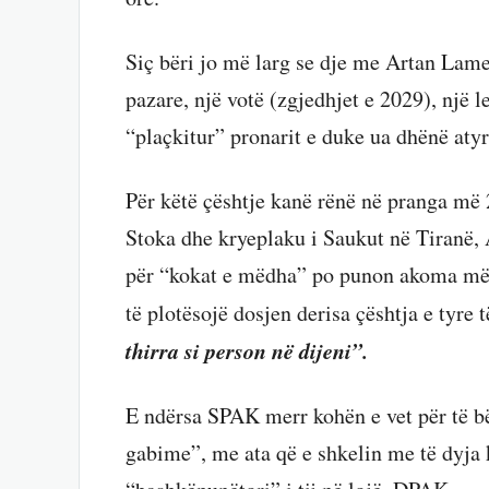
Siç bëri jo më larg se dje me Artan Lame
pazare, një votë (zgjedhjet e 2029), një l
“plaçkitur” pronarit e duke ua dhënë at
Për këtë çështje kanë rënë në pranga më 2
Stoka dhe kryeplaku i Saukut në Tiranë
për “kokat e mëdha” po punon akoma më
të plotësojë dosjen derisa çështja e tyre t
thirra si person në dijeni”.
E ndërsa SPAK merr kohën e vet për të bë
gabime”, me ata që e shkelin me të dyja k