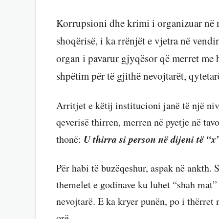
Korrupsioni dhe krimi i organizuar në ni
shoqërisë, i ka rrënjët e vjetra në vend
organ i pavarur gjyqësor që merret me h
shpëtim për të gjithë nevojtarët, qytetar
Arritjet e këtij institucioni janë të një 
qeverisë thirren, merren në pyetje në tav
U thirra si person në dijeni të “x”
thonë:
Për habi të buzëqeshur, aspak në ankth. 
themelet e godinave ku luhet “shah mat” 
nevojtarë. E ka kryer punën, po i thërret 
orë.