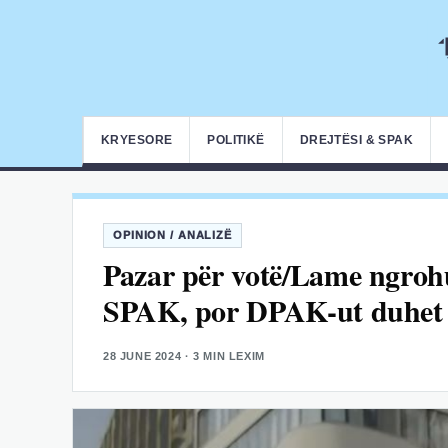
KRYESORE
POLITIKË
DREJTËSI & SPAK
OPINION / ANALIZË
Pazar për votë/Lame ngrohu
SPAK, por DPAK-ut duhet t
28 JUNE 2024
· 3 MIN LEXIM