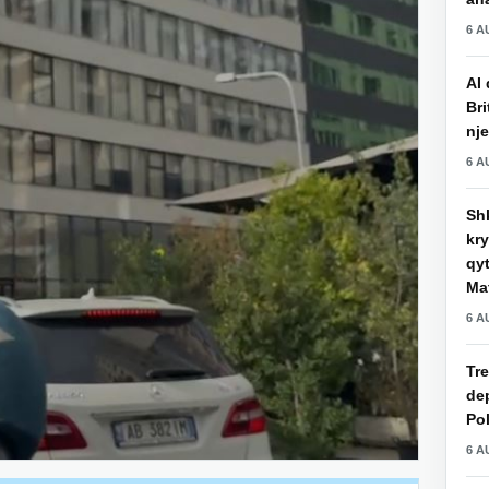
6 A
AI 
Bri
nje
6 A
Shk
kry
qy
Mat
6 A
Tre
de
Pol
6 A