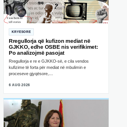
KRYESORE
Rregullorja që kufizon mediat në
GJKKO, edhe OSBE nis verifikimet:
Po analizojmë pasojat
Rregullorja e re e GJKKO-së, e cila vendos
kufizime të forta për mediat në mbulimin e
proceseve gjyqësore,…
6 AUG 2026