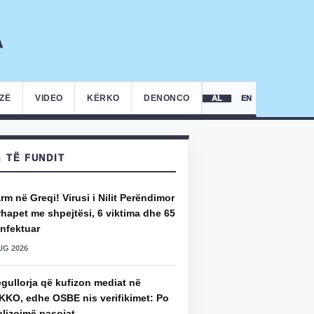
IZË
VIDEO
KËRKO
DENONCO
AL
EN
TË FUNDIT
rm në Greqi! Virusi i Nilit Perëndimor
hapet me shpejtësi, 6 viktima dhe 65
infektuar
UG 2026
gullorja që kufizon mediat në
KKO, edhe OSBE nis verifikimet: Po
alizojmë pasojat