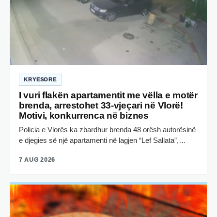
KRYESORE
I vuri flakën apartamentit me vëlla e motër
brenda, arrestohet 33-vjeçari në Vlorë!
Motivi, konkurrenca në biznes
Policia e Vlorës ka zbardhur brenda 48 orësh autorësinë
e djegies së një apartamenti në lagjen “Lef Sallata”,…
7 AUG 2026