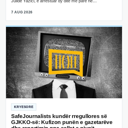
Julide Yazici, e arrestuar dy ditë më parë në…
7 AUG 2026
KRYESORE
SafeJournalists kundër rregullores së
GJKKO-së: Kufizon punën e gazetarëve