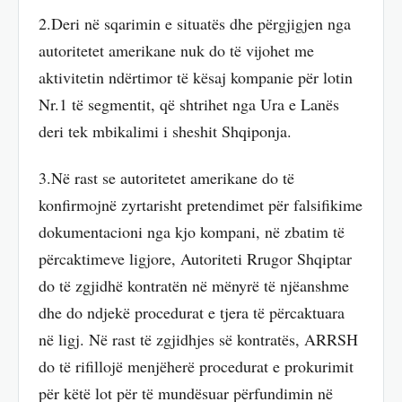
2.Deri në sqarimin e situatës dhe përgjigjen nga
autoritetet amerikane nuk do të vijohet me
aktivitetin ndërtimor të kësaj kompanie për lotin
Nr.1 të segmentit, që shtrihet nga Ura e Lanës
deri tek mbikalimi i sheshit Shqiponja.
3.Në rast se autoritetet amerikane do të
konfirmojnë zyrtarisht pretendimet për falsifikime
dokumentacioni nga kjo kompani, në zbatim të
përcaktimeve ligjore, Autoriteti Rrugor Shqiptar
do të zgjidhë kontratën në mënyrë të njëanshme
dhe do ndjekë procedurat e tjera të përcaktuara
në ligj. Në rast të zgjidhjes së kontratës, ARRSH
do të rifillojë menjëherë procedurat e prokurimit
për këtë lot për të mundësuar përfundimin në