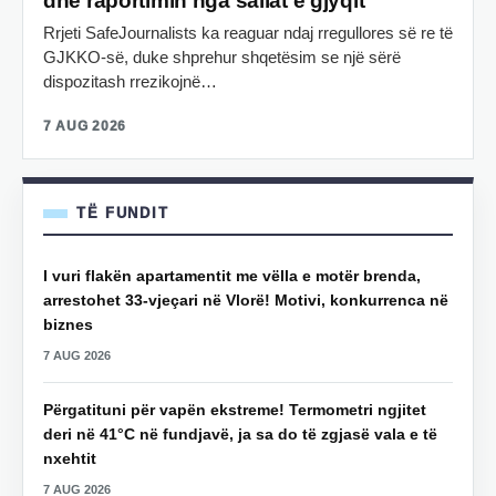
dhe raportimin nga sallat e gjyqit
Rrjeti SafeJournalists ka reaguar ndaj rregullores së re të
GJKKO-së, duke shprehur shqetësim se një sërë
dispozitash rrezikojnë…
7 AUG 2026
TË FUNDIT
I vuri flakën apartamentit me vëlla e motër brenda,
arrestohet 33-vjeçari në Vlorë! Motivi, konkurrenca në
biznes
7 AUG 2026
Përgatituni për vapën ekstreme! Termometri ngjitet
deri në 41°C në fundjavë, ja sa do të zgjasë vala e të
nxehtit
7 AUG 2026