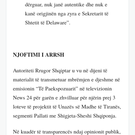
dërguar, nuk janë autentike dhe nuk e
kanë origjinën nga zyra e Sekretarit të
Shtetit të Delaware”.
NJOFTIMI I ARRSH
Autoriteti Rrugor Shqiptar u vu në dijeni të
materialit të transmetuar mbrëmjen e djeshme në
emisionin “Të Paekspozuarit” në televizionin
News 24 për garën e zhvilluar për njërin prej 3
loteve të projektit të Unazës së Madhe të Tiranës,
segmenti Pallati me Shigjeta-Sheshi Shqiponja.
Në kuadër të transparencës ndaj opinionit publik,