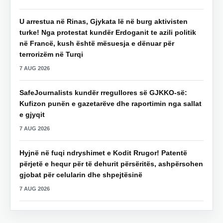
U arrestua në Rinas, Gjykata lë në burg aktivisten
turke! Nga protestat kundër Erdoganit te azili politik
në Francë, kush është mësuesja e dënuar për
terrorizëm në Turqi
7 AUG 2026
SafeJournalists kundër rregullores së GJKKO-së:
Kufizon punën e gazetarëve dhe raportimin nga sallat
e gjyqit
7 AUG 2026
Hyjnë në fuqi ndryshimet e Kodit Rrugor! Patentë
përjetë e hequr për të dehurit përsëritës, ashpërsohen
gjobat për celularin dhe shpejtësinë
7 AUG 2026