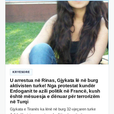
KRYESORE
U arrestua në Rinas, Gjykata lë në burg
aktivisten turke! Nga protestat kundër
Erdoganit te azili politik në Francë, kush
është mësuesja e dënuar për terrorizëm
në Turqi
Gjykata e Tiranës ka lënë në burg 32-vjeçaren turke