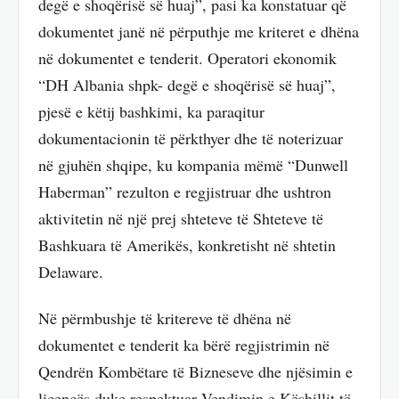
degë e shoqërisë së huaj”, pasi ka konstatuar që
dokumentet janë në përputhje me kriteret e dhëna
në dokumentet e tenderit. Operatori ekonomik
“DH Albania shpk- degë e shoqërisë së huaj”,
pjesë e këtij bashkimi, ka paraqitur
dokumentacionin të përkthyer dhe të noterizuar
në gjuhën shqipe, ku kompania mëmë “Dunwell
Haberman” rezulton e regjistruar dhe ushtron
aktivitetin në një prej shteteve të Shteteve të
Bashkuara të Amerikës, konkretisht në shtetin
Delaware.
Në përmbushje të kritereve të dhëna në
dokumentet e tenderit ka bërë regjistrimin në
Qendrën Kombëtare të Bizneseve dhe njësimin e
licencës duke respektuar Vendimin e Këshillit të