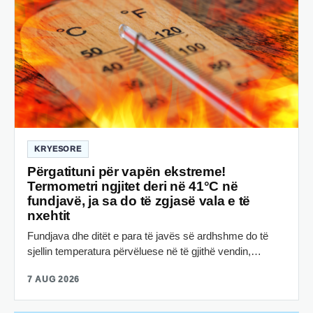
KRYESORE
Përgatituni për vapën ekstreme!
Termometri ngjitet deri në 41°C në
fundjavë, ja sa do të zgjasë vala e të
nxehtit
Fundjava dhe ditët e para të javës së ardhshme do të
sjellin temperatura përvëluese në të gjithë vendin,…
7 AUG 2026