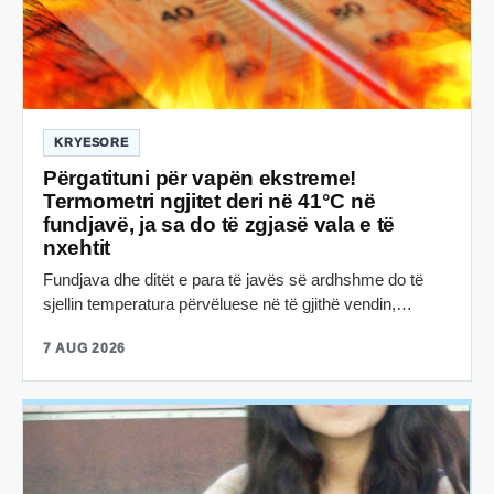
KRYESORE
Përgatituni për vapën ekstreme!
Termometri ngjitet deri në 41°C në
fundjavë, ja sa do të zgjasë vala e të
nxehtit
Fundjava dhe ditët e para të javës së ardhshme do të
sjellin temperatura përvëluese në të gjithë vendin,…
7 AUG 2026