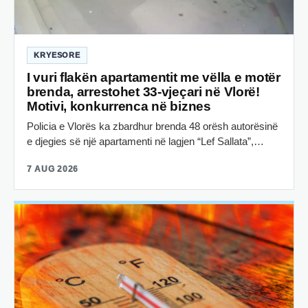
KRYESORE
I vuri flakën apartamentit me vëlla e motër
brenda, arrestohet 33-vjeçari në Vlorë!
Motivi, konkurrenca në biznes
Policia e Vlorës ka zbardhur brenda 48 orësh autorësinë
e djegies së një apartamenti në lagjen “Lef Sallata”,…
7 AUG 2026