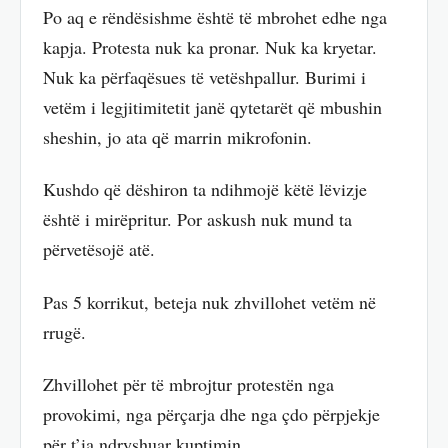
Po aq e rëndësishme është të mbrohet edhe nga
kapja. Protesta nuk ka pronar. Nuk ka kryetar.
Nuk ka përfaqësues të vetëshpallur. Burimi i
vetëm i legjitimitetit janë qytetarët që mbushin
sheshin, jo ata që marrin mikrofonin.
Kushdo që dëshiron ta ndihmojë këtë lëvizje
është i mirëpritur. Por askush nuk mund ta
përvetësojë atë.
Pas 5 korrikut, beteja nuk zhvillohet vetëm në
rrugë.
Zhvillohet për të mbrojtur protestën nga
provokimi, nga përçarja dhe nga çdo përpjekje
për t’ia ndryshuar kuptimin.