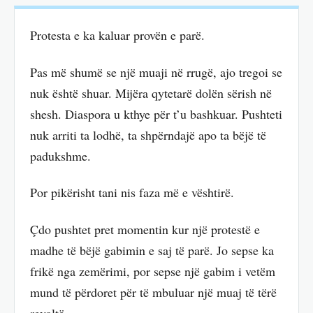
Protesta e ka kaluar provën e parë.
Pas më shumë se një muaji në rrugë, ajo tregoi se
nuk është shuar. Mijëra qytetarë dolën sërish në
shesh. Diaspora u kthye për t’u bashkuar. Pushteti
nuk arriti ta lodhë, ta shpërndajë apo ta bëjë të
padukshme.
Por pikërisht tani nis faza më e vështirë.
Çdo pushtet pret momentin kur një protestë e
madhe të bëjë gabimin e saj të parë. Jo sepse ka
frikë nga zemërimi, por sepse një gabim i vetëm
mund të përdoret për të mbuluar një muaj të tërë
revoltë.