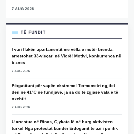
7 AUG 2026
TË FUNDIT
I vuri flakën apartamentit me vëlla e motër brenda,
arrestohet 33-vjeçari në Vlorë! Motivi, konkurrenca në
biznes
7 AUG 2026
Përgatituni për vapën ekstreme! Termometri ngjitet
deri në 41°C në fundjavë, ja sa do të zgjasë vala e të
nxehtit
7 AUG 2026
U arrestua në Rinas, Gjykata lë në burg aktivisten
turke! Nga protestat kundër Erdoganit te azili politik