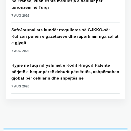
në Francë, kush është mësuesja e dënuar për
terrorizëm në Turqi
7 AUG 2026
SafeJournalists kundër rregullores së GJKKO-së:
Kufizon punën e gazetarëve dhe raportimin nga sallat
e gjyqit
7 AUG 2026
Hyjnë në fuqi ndryshimet e Kodit Rrugor! Patentë
përjetë e hequr për të dehurit përsëritës, ashpërsohen
gjobat për celularin dhe shpejtësinë
7 AUG 2026