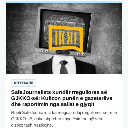
KRYESORE
SafeJournalists kundër rregullores së
GJKKO-së: Kufizon punën e gazetarëve
dhe raportimin nga sallat e gjyqit
Rrjeti SafeJournalists ka reaguar ndaj rregullores së re të
GJKKO-së, duke shprehur shqetësim se një sërë
dispozitash rrezikojnë…