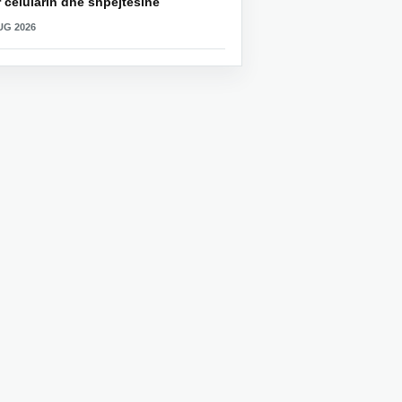
 celularin dhe shpejtësinë
UG 2026