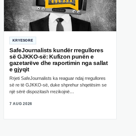
KRYESORE
SafeJournalists kundër rregullores
së GJKKO-së: Kufizon punën e
gazetarëve dhe raportimin nga sallat
e gjyqit
Rrjeti SafeJournalists ka reaguar ndaj rregullores
së re të GJKKO-së, duke shprehur shqetësim se
një sërë dispozitash rrezikojnë…
7 AUG 2026