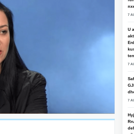
nxe
7 A
U a
akt
Erd
ku
ter
7 A
Saf
GJ
dhe
7 A
Hy
Rru
de