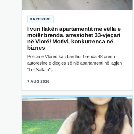
KRYESORE
I vuri flakën apartamentit me vëlla e
motër brenda, arrestohet 33-vjeçari
në Vlorë! Motivi, konkurrenca në
biznes
Policia e Vlorës ka zbardhur brenda 48 orësh
autorësinë e djegies së një apartamenti në lagjen
“Lef Sallata”,…
7 AUG 2026