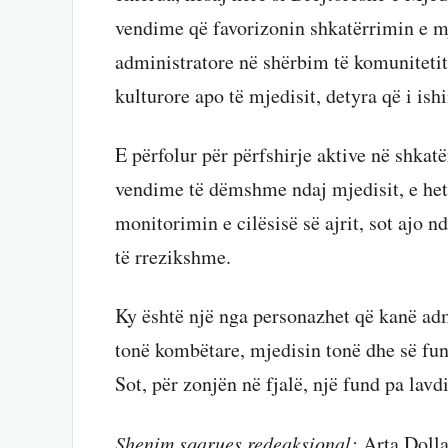
vendime që favorizonin shkatërrimin e mj
administratore në shërbim të komunitetit
kulturore apo të mjedisit, detyra që i ish
E përfolur për përfshirje aktive në shkat
vendime të dëmshme ndaj mjedisit, e het
monitorimin e cilësisë së ajrit, sot ajo 
të rrezikshme.
Ky është një nga personazhet që kanë ad
tonë kombëtare, mjedisin tonë dhe së fun
Sot, për zonjën në fjalë, një fund pa lavd
Shenim sqarues redeaksional:
Arta Dolla