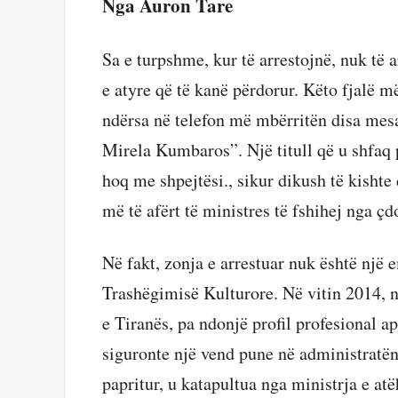
Nga Auron Tare
Sa e turpshme, kur të arrestojnë, nuk të
e atyre që të kanë përdorur. Këto fjalë 
ndërsa në telefon më mbërritën disa mesa
Mirela Kumbaros”. Një titull që u shfaq
hoq me shpejtësi., sikur dikush të kisht
më të afërt të ministres të fshihej nga çdo
Në fakt, zonja e arrestuar nuk është një 
Trashëgimisë Kulturore. Në vitin 2014, n
e Tiranës, pa ndonjë profil profesional ap
siguronte një vend pune në administratën
papritur, u katapultua nga ministrja e a