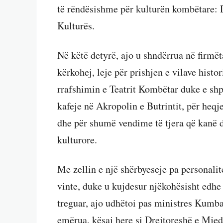
të rëndësishme për kulturën kombëtare: D
Kulturës.
Në këtë detyrë, ajo u shndërrua në firmët
kërkohej, leje për prishjen e vilave histo
rrafshimin e Teatrit Kombëtar duke e shpa
kafeje në Akropolin e Butrintit, për heq
dhe për shumë vendime të tjera që kanë 
kulturore.
Me zellin e një shërbyeseje pa personalite
vinte, duke u kujdesur njëkohësisht edhe 
treguar, ajo udhëtoi pas ministres Kumba
emërua, kësaj here si Drejtoreshë e Mjedi