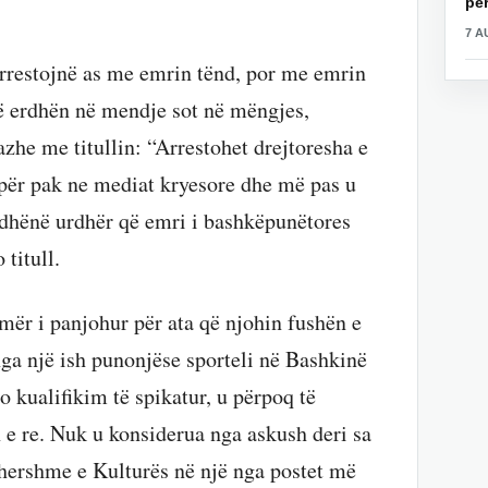
për
7 A
 arrestojnë as me emrin tënd, por me emrin
më erdhën në mendje sot në mëngjes,
zhe me titullin: “Arrestohet drejtoresha e
 për pak ne mediat kryesore dhe më pas u
e dhënë urdhër që emri i bashkëpunëtores
 titull.
emër i panjohur për ata që njohin fushën e
ga një ish punonjëse sporteli në Bashkinë
o kualifikim të spikatur, u përpoq të
 e re. Nuk u konsiderua nga askush deri sa
tëhershme e Kulturës në një nga postet më