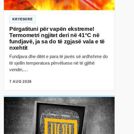
KRYESORE
Përgatituni për vapën ekstreme!
Termometri ngjitet deri në 41°C në
fundjavë, ja sa do të zgjasë vala e të
nxehtit
Fundjava dhe ditët e para të javës së ardhshme do
të sjellin temperatura përvëluese në të gjithë
vendin,…
7 AUG 2026