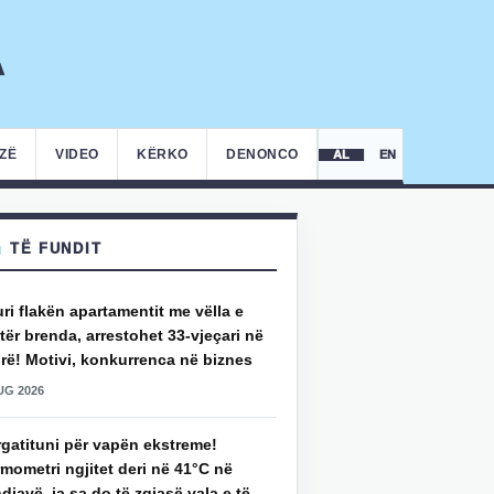
IZË
VIDEO
KËRKO
DENONCO
AL
EN
TË FUNDIT
uri flakën apartamentit me vëlla e
ër brenda, arrestohet 33-vjeçari në
rë! Motivi, konkurrenca në biznes
UG 2026
rgatituni për vapën ekstreme!
mometri ngjitet deri në 41°C në
djavë, ja sa do të zgjasë vala e të