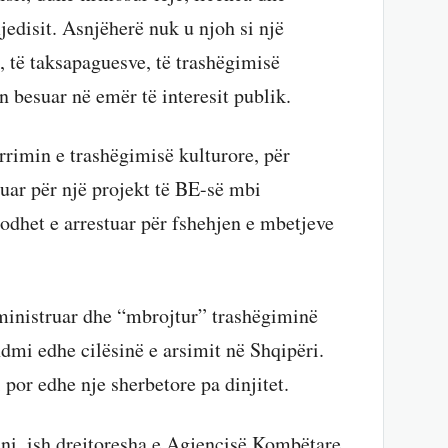
edisit. Asnjëherë nuk u njoh si një
, të taksapaguesve, të trashëgimisë
in besuar në emër të interesit publik.
ërrimin e trashëgimisë kulturore, për
uar për një projekt të BE-së mbi
ndodhet e arrestuar për fshehjen e mbetjeve
ministruar dhe “mbrojtur” trashëgiminë
dmi edhe cilësinë e arsimit në Shqipëri.
i por edhe nje sherbetore pa dinjitet.
ni, ish drejtoresha e Agjencisë Kombëtare