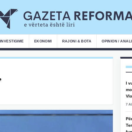
INVESTIGIME
EKONOMI
RAJONI & BOTA
OPINION / ANAL
”
I v
mot
Vlo
7 A
Pë
Ter
fun