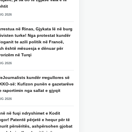
htit
UG 2026
rrestua në Rinas, Gjykata lë në burg
ivisten turke! Nga protestat kundër
oganit te azili politik në Francë,
sh është mësuesja e dënuar për
rorizëm në Turqi
UG 2026
eJournalists kundër rregullores së
KKO-së: Kufizon punën e gazetarëve
 raportimin nga sallat e gjyqit
UG 2026
jnë në fuqi ndryshimet e Kodit
gor! Patentë përjetë e hequr për të
hurit përsëritës, ashpërsohen gjobat