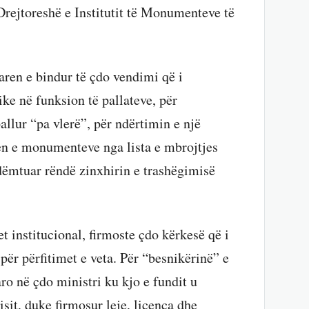
rejtoreshë e Institutit të Monumenteve të
aren e bindur të çdo vendimi që i
rike në funksion të pallateve, për
llur “pa vlerë”, për ndërtimin e një
jen e monumenteve nga lista e mbrojtjes
dëmtuar rëndë zinxhirin e trashëgimisë
t institucional, firmoste çdo kërkesë që i
për përfitimet e veta. Për “besnikërinë” e
ro në çdo ministri ku kjo e fundit u
sit, duke firmosur leje, licenca dhe