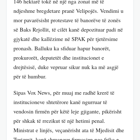
146 hektarë tokë në një nga zonat më të
ndjeshme bregdetare pranë Velipojës. Vendimi u
mor pavarësisht protestave të banorëve të zonës
së Baks Rrjollit, të cilët kanë depozituar padi në
gjykatë dhe kallëzime në SPAK për tjetërsime
pronash. Balluku ka sfiduar hapur banorët,
prokurorët, deputetët dhe institucionet e
drejtësisë, duke vepruar sikur nuk ka më asgjë
për të humbur.
Sipas Vox News, për muaj me radhë krerë të
institucioneve shtetërore kanë ngurruar të
vendosin firmën për këtë leje gjigante, pikërisht
për shkak të rrezikut të një hetimi penal.
Ministrat e linjës, veçanërisht ata të Mjedisit dhe
Turizmit, kanë shmangur firmosjen nga frika e