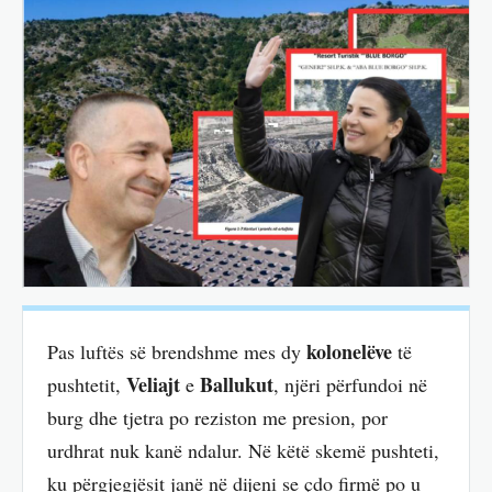
kolonelëve
Pas luftës së brendshme mes dy
të
Veliajt
Ballukut
pushtetit,
e
, njëri përfundoi në
burg dhe tjetra po reziston me presion, por
urdhrat nuk kanë ndalur. Në këtë skemë pushteti,
ku përgjegjësit janë në dijeni se çdo firmë po u