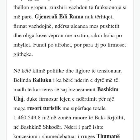
thellon gropën, zinxhiri vazhdon të funksionojë si
Gjenerali
Edi Rama
më parë.
nuk tërhiqet,
firmat vazhdojnë, ndërsa aleanca mes pushtetit
dhe oligarkëve vepron me nxitim, sikur koha po
mbyllet. Fundi po afrohet, por para tij po firmoset
gjithçka.
Në këtë klimë politike dhe ligjore të tensionuar,
Balluku
Belinda
i ka bërë nderin e dytë më të
Bashkim
madh të karrierës së saj biznesmenit
Ulaj
, duke firmosur lejen e ndërtimit për një
resort turistik
mega
me sipërfaqe totale
1.460.549.8 m2 në zonën ranore të Baks Rrjollit,
në Bashkinë Shkodër. Nderi i parë ishte
Thumanë
koncesioni i shumëdebatuar i rrugës