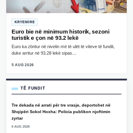
KRYESORE
Euro bie në minimum historik, sezoni
turistik e çon në 93.2 lekë
Euro ka zbritur në nivelin më të ulët të viteve të fundit,
duke arritur në 93.28 lekë sipas…
5 AUG 2026
TË FUNDIT
Tre dekada në arrati për tre vrasje, deportohet në
Shqipëri Sokol Hoxha: Policia publikon njoftimin
zyrtar
6 AUG 2026