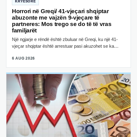
KRYESORE
Horrori në Greqi/ 41-vjeçari shqiptar
abuzonte me vajzën 9-vjeçare të
partneres: Mos trego se do të të vras
familjarët
Një ngjarje e rëndë është zbuluar në Greqi, ku një 41-
vjeçar shqiptar është arrestuar pasi akuzohet se ka…
6 AUG 2026