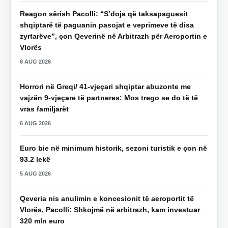
Reagon sërish Pacolli: “S’doja që taksapaguesit
shqiptarë të paguanin pasojat e veprimeve të disa
zyrtarëve”, çon Qeverinë në Arbitrazh për Aeroportin e
Vlorës
6 AUG 2026
Horrori në Greqi/ 41-vjeçari shqiptar abuzonte me
vajzën 9-vjeçare të partneres: Mos trego se do të të
vras familjarët
6 AUG 2026
Euro bie në minimum historik, sezoni turistik e çon në
93.2 lekë
5 AUG 2026
Qeveria nis anulimin e koncesionit të aeroportit të
Vlorës, Pacolli: Shkojmë në arbitrazh, kam investuar
320 mln euro