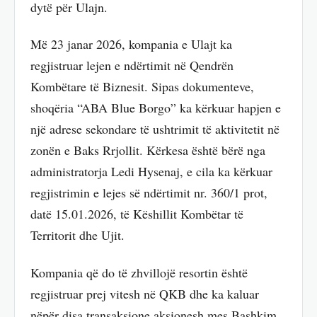
dytë për Ulajn.
Më 23 janar 2026, kompania e Ulajt ka
regjistruar lejen e ndërtimit në Qendrën
Kombëtare të Biznesit. Sipas dokumenteve,
shoqëria “ABA Blue Borgo” ka kërkuar hapjen e
një adrese sekondare të ushtrimit të aktivitetit në
zonën e Baks Rrjollit. Kërkesa është bërë nga
administratorja Ledi Hysenaj, e cila ka kërkuar
regjistrimin e lejes së ndërtimit nr. 360/1 prot,
datë 15.01.2026, të Këshillit Kombëtar të
Territorit dhe Ujit.
Kompania që do të zhvillojë resortin është
regjistruar prej vitesh në QKB dhe ka kaluar
nëpër disa transaksione aksionesh mes Bashkim