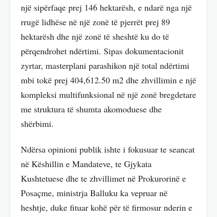
një sipërfaqe prej 146 hektarësh, e ndarë nga një
rrugë lidhëse në një zonë të pjerrët prej 89
hektarësh dhe një zonë të sheshtë ku do të
përqendrohet ndërtimi. Sipas dokumentacionit
zyrtar, masterplani parashikon një total ndërtimi
mbi tokë prej 404,612.50 m2 dhe zhvillimin e një
kompleksi multifunksional në një zonë bregdetare
me struktura të shumta akomoduese dhe
shërbimi.
Ndërsa opinioni publik ishte i fokusuar te seancat
në Këshillin e Mandateve, te Gjykata
Kushtetuese dhe te zhvillimet në Prokurorinë e
Posaçme, ministrja Balluku ka vepruar në
heshtje, duke fituar kohë për të firmosur nderin e