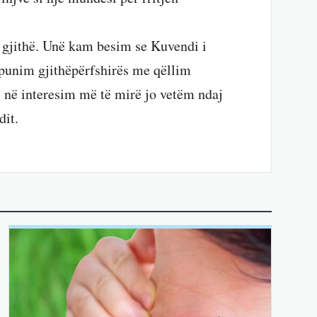
ë gjithë. Unë kam besim se Kuvendi i
ëpunim gjithëpërfshirës me qëllim
a, në interesim më të mirë jo vetëm ndaj
dit.