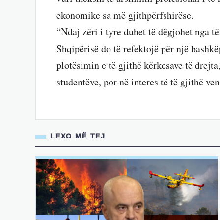
ekonomike sa më gjithpërfshirëse.
“Ndaj zëri i tyre duhet të dëgjohet nga t
Shqipërisë do të refektojë për një bashk
plotësimin e të gjithë kërkesave të drejt
studentëve, por në interes të të gjithë ven
LEXO MË TEJ