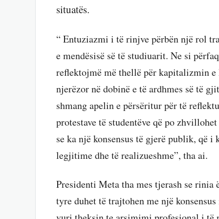
situatës.
“ Entuziazmi i të rinjve përbën një rol t
e mendësisë së të studiuarit. Ne si përfaq
reflektojmë më thellë për kapitalizmin e 
njerëzor në dobinë e të ardhmes së të gji
shmang apelin e përsëritur për të reflek
protestave të studentëve që po zhvillohet
se ka një konsensus të gjerë publik, që i 
legjitime dhe të realizueshme”, tha ai.
Presidenti Meta tha mes tjerash se rinia 
tyre duhet të trajtohen me një konsensus m
vuri theksin te arsimimi profesional i të 