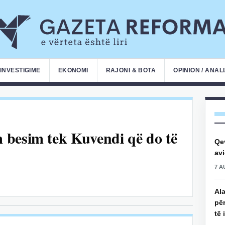
INVESTIGIME
EKONOMI
RAJONI & BOTA
OPINION / ANAL
 besim tek Kuvendi që do të
Qe
avi
7 A
Ala
për
të 