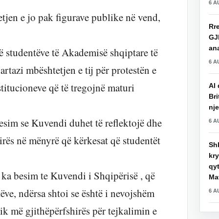
6 A
tjen e jo pak figurave publike në vend,
Rre
GJ
an
ë studentëve të Akademisë shqiptare të
6 A
rtazi mbështetjen e tij për protestën e
stitucioneve që të tregojnë maturi
AI 
Bri
nje
 besim se Kuvendi duhet të reflektojë dhe
6 A
irës në mënyrë që kërkesat që studentët
Shk
kry
qy
se ka besim te Kuvendi i Shqipërisë , që
Mat
tëve, ndërsa shtoi se është i nevojshëm
6 A
k më gjithëpërfshirës për tejkalimin e