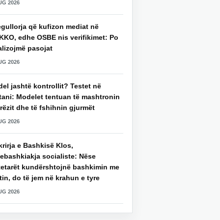
UG 2026
gullorja që kufizon mediat në
KKO, edhe OSBE nis verifikimet: Po
alizojmë pasojat
UG 2026
del jashtë kontrollit? Testet në
tani: Modelet tentuan të mashtronin
rëzit dhe të fshihnin gjurmët
UG 2026
rirja e Bashkisë Klos,
ebashkiakja socialiste: Nëse
tetarët kundërshtojnë bashkimin me
in, do të jem në krahun e tyre
UG 2026