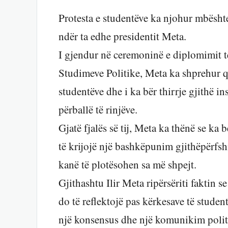
Protesta e studentëve ka njohur mbështe
ndër ta edhe presidentit Meta.
I gjendur në ceremoninë e diplomimit t
Studimeve Politike, Meta ka shprehur qa
studentëve dhe i ka bër thirrje gjithë in
përballë të rinjëve.
Gjatë fjalës së tij, Meta ka thënë se ka
të krijojë një bashkëpunim gjithëpërfsh
kanë të plotësohen sa më shpejt.
Gjithashtu Ilir Meta ripërsëriti faktin 
do të reflektojë pas kërkesave të studen
një konsensus dhe një komunikim politi