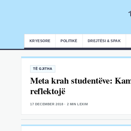
KRYESORE
POLITIKË
DREJTËSI & SPAK
TË GJITHA
Meta krah studentëve: Kam
reflektojë
17 DECEMBER 2018
· 2 MIN LEXIM