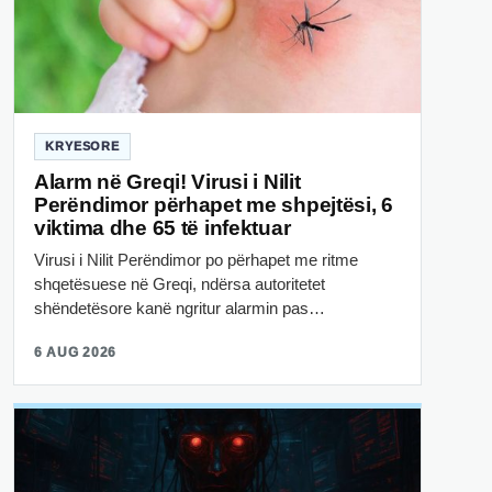
KRYESORE
Alarm në Greqi! Virusi i Nilit
Perëndimor përhapet me shpejtësi, 6
viktima dhe 65 të infektuar
Virusi i Nilit Perëndimor po përhapet me ritme
shqetësuese në Greqi, ndërsa autoritetet
shëndetësore kanë ngritur alarmin pas…
6 AUG 2026