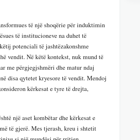
ransformues të një shoqërie për induktimin
ësues të institucioneve na duhet të
këtij potenciali të jashtëzakonshme
thë vendit. Në këtë kontekst, nuk mund të
tuar me përgjegjshmëri dhe matur ndaj
 në disa qytetet kryesore të vendit. Mendoj
konsideron kërkesat e tyre të drejta,
është një aset kombëtar dhe kërkesat e
ë të gjerë. Mes tjerash, kreu i shtetit
rinjve si një mundësi për rritjen