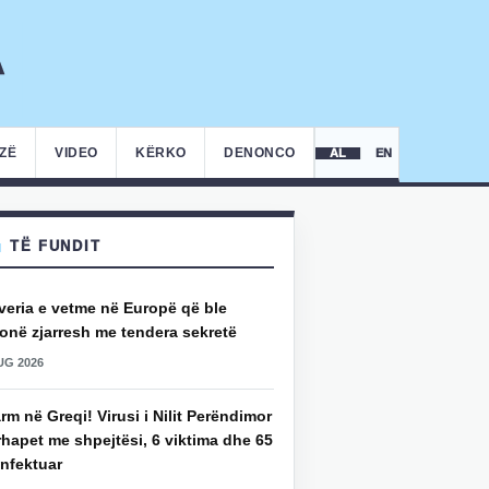
IZË
VIDEO
KËRKO
DENONCO
AL
EN
TË FUNDIT
veria e vetme në Europë që ble
onë zjarresh me tendera sekretë
UG 2026
rm në Greqi! Virusi i Nilit Perëndimor
hapet me shpejtësi, 6 viktima dhe 65
infektuar