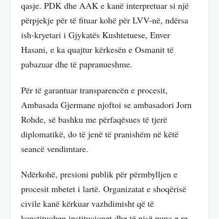
qasje. PDK dhe AAK e kanë interpretuar si një
përpjekje për të fituar kohë për LVV-në, ndërsa
ish-kryetari i Gjykatës Kushtetuese, Enver
Hasani, e ka quajtur kërkesën e Osmanit të
pabazuar dhe të papranueshme.
Për të garantuar transparencën e procesit,
Ambasada Gjermane njoftoi se ambasadori Jorn
Rohde, së bashku me përfaqësues të tjerë
diplomatikë, do të jenë të pranishëm në këtë
seancë vendimtare.
Ndërkohë, presioni publik për përmbylljen e
procesit mbetet i lartë. Organizatat e shoqërisë
civile kanë kërkuar vazhdimisht që të
konstituohen institucionet dhe të nisë puna e re