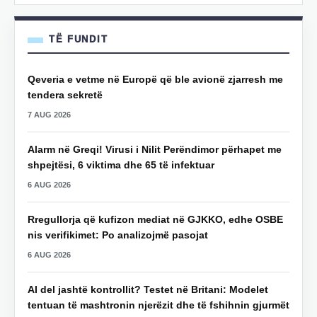
TË FUNDIT
Qeveria e vetme në Europë që ble avionë zjarresh me
tendera sekretë
7 AUG 2026
Alarm në Greqi! Virusi i Nilit Perëndimor përhapet me
shpejtësi, 6 viktima dhe 65 të infektuar
6 AUG 2026
Rregullorja që kufizon mediat në GJKKO, edhe OSBE
nis verifikimet: Po analizojmë pasojat
6 AUG 2026
AI del jashtë kontrollit? Testet në Britani: Modelet
tentuan të mashtronin njerëzit dhe të fshihnin gjurmët