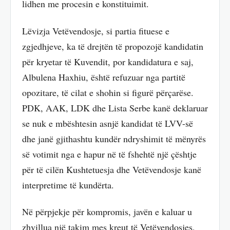
lidhen me procesin e konstituimit.
Lëvizja Vetëvendosje, si partia fituese e
zgjedhjeve, ka të drejtën të propozojë kandidatin
për kryetar të Kuvendit, por kandidatura e saj,
Albulena Haxhiu, është refuzuar nga partitë
opozitare, të cilat e shohin si figurë përçarëse.
PDK, AAK, LDK dhe Lista Serbe kanë deklaruar
se nuk e mbështesin asnjë kandidat të LVV-së
dhe janë gjithashtu kundër ndryshimit të mënyrës
së votimit nga e hapur në të fshehtë një çështje
për të cilën Kushtetuesja dhe Vetëvendosje kanë
interpretime të kundërta.
Në përpjekje për kompromis, javën e kaluar u
zhvillua një takim mes kreut të Vetëvendosjes,