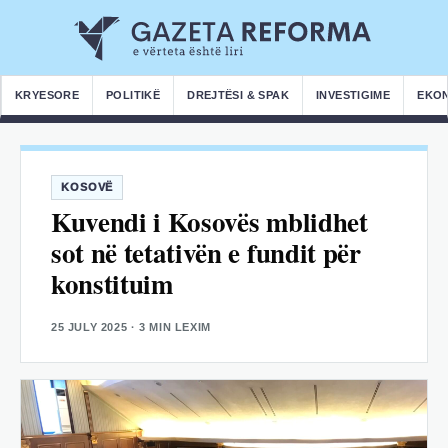
KRYESORE
POLITIKË
DREJTËSI & SPAK
INVESTIGIME
EKO
KOSOVË
Kuvendi i Kosovës mblidhet
sot në tetativën e fundit për
konstituim
25 JULY 2025
· 3 MIN LEXIM