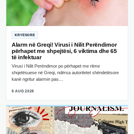
KRYESORE
Alarm në Greqi! Virusi i Nilit Perëndimor
përhapet me shpejtësi, 6 viktima dhe 65
të infektuar
Virusi i Nilit Perëndimor po përhapet me ritme
shqetësuese në Greqi, ndërsa autoritetet shëndetësore
kanë ngritur alarmin pas…
6 AUG 2026