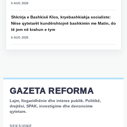
6 AUG 2026
Shkrirja e Bashkisë Klos, kryebashkiakja socialiste:
Nëse qytetarët kundërshtojnë bashkimin me Matin, do
të jem në krahun e tyre
6 AUG 2026
GAZETA REFORMA
Lajm, llogaridhënie dhe interes publik. Politikë,
drejtësi, SPAK, investigime dhe denoncime
qytetare.
SEKSIONE