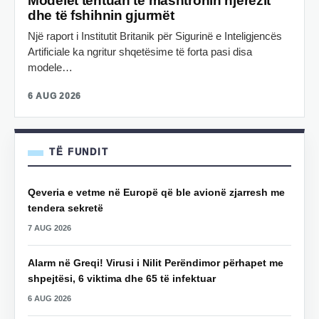
Modelet tentuan të mashtronin njerëzit
dhe të fshihnin gjurmët
Një raport i Institutit Britanik për Sigurinë e Inteligjencës
Artificiale ka ngritur shqetësime të forta pasi disa
modele…
6 AUG 2026
TË FUNDIT
Qeveria e vetme në Europë që ble avionë zjarresh me
tendera sekretë
7 AUG 2026
Alarm në Greqi! Virusi i Nilit Perëndimor përhapet me
shpejtësi, 6 viktima dhe 65 të infektuar
6 AUG 2026