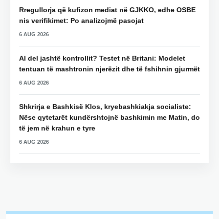
Rregullorja që kufizon mediat në GJKKO, edhe OSBE
nis verifikimet: Po analizojmë pasojat
6 AUG 2026
AI del jashtë kontrollit? Testet në Britani: Modelet
tentuan të mashtronin njerëzit dhe të fshihnin gjurmët
6 AUG 2026
Shkrirja e Bashkisë Klos, kryebashkiakja socialiste:
Nëse qytetarët kundërshtojnë bashkimin me Matin, do
të jem në krahun e tyre
6 AUG 2026