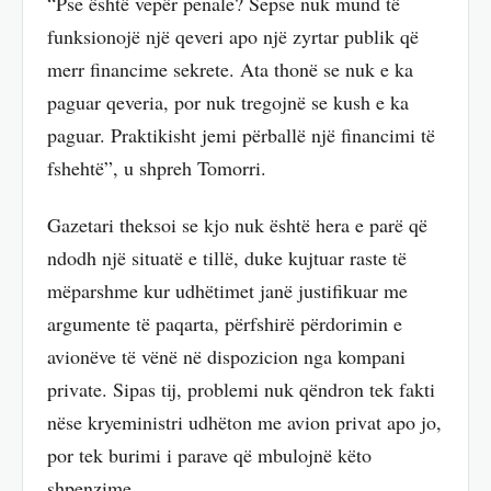
“Pse është vepër penale? Sepse nuk mund të
funksionojë një qeveri apo një zyrtar publik që
merr financime sekrete. Ata thonë se nuk e ka
paguar qeveria, por nuk tregojnë se kush e ka
paguar. Praktikisht jemi përballë një financimi të
fshehtë”, u shpreh Tomorri.
Gazetari theksoi se kjo nuk është hera e parë që
ndodh një situatë e tillë, duke kujtuar raste të
mëparshme kur udhëtimet janë justifikuar me
argumente të paqarta, përfshirë përdorimin e
avionëve të vënë në dispozicion nga kompani
private. Sipas tij, problemi nuk qëndron tek fakti
nëse kryeministri udhëton me avion privat apo jo,
por tek burimi i parave që mbulojnë këto
shpenzime.