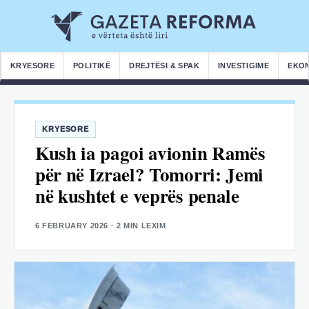
KRYESORE
POLITIKË
DREJTËSI & SPAK
INVESTIGIME
EKO
KRYESORE
Kush ia pagoi avionin Ramës
për në Izrael? Tomorri: Jemi
në kushtet e veprës penale
6 FEBRUARY 2026
· 2 MIN LEXIM