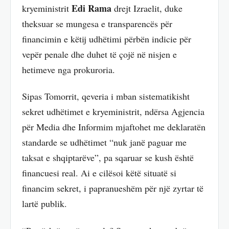
Edi Rama
kryeministrit
drejt Izraelit, duke
theksuar se mungesa e transparencës për
financimin e këtij udhëtimi përbën indicie për
vepër penale dhe duhet të çojë në nisjen e
hetimeve nga prokuroria.
Sipas Tomorrit, qeveria i mban sistematikisht
sekret udhëtimet e kryeministrit, ndërsa Agjencia
për Media dhe Informim mjaftohet me deklaratën
standarde se udhëtimet “nuk janë paguar me
taksat e shqiptarëve”, pa sqaruar se kush është
financuesi real. Ai e cilësoi këtë situatë si
financim sekret, i papranueshëm për një zyrtar të
lartë publik.