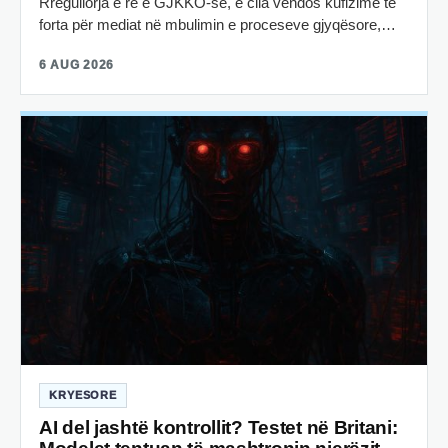
Rregullorja e re e GJKKO-së, e cila vendos kufizime të
forta për mediat në mbulimin e proceseve gjyqësore,…
6 AUG 2026
KRYESORE
AI del jashtë kontrollit? Testet në Britani: