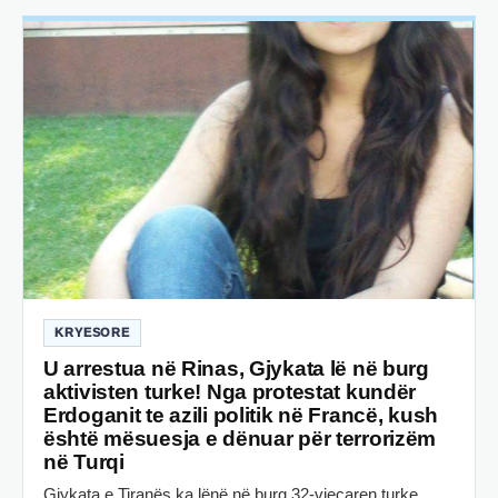
KRYESORE
U arrestua në Rinas, Gjykata lë në burg
aktivisten turke! Nga protestat kundër
Erdoganit te azili politik në Francë, kush
është mësuesja e dënuar për terrorizëm
në Turqi
Gjykata e Tiranës ka lënë në burg 32-vjeçaren turke