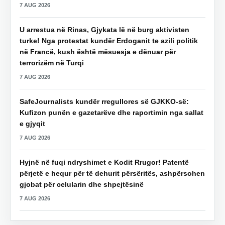
7 AUG 2026
U arrestua në Rinas, Gjykata lë në burg aktivisten
turke! Nga protestat kundër Erdoganit te azili politik
në Francë, kush është mësuesja e dënuar për
terrorizëm në Turqi
7 AUG 2026
SafeJournalists kundër rregullores së GJKKO-së:
Kufizon punën e gazetarëve dhe raportimin nga sallat
e gjyqit
7 AUG 2026
Hyjnë në fuqi ndryshimet e Kodit Rrugor! Patentë
përjetë e hequr për të dehurit përsëritës, ashpërsohen
gjobat për celularin dhe shpejtësinë
7 AUG 2026