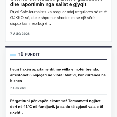
dhe raportimin nga sallat e gjyqit
Rrjeti SafeJournalists ka reaguar ndaj rregullores së re të
GJKKO-së, duke shprehur shqetësim se një sërë
dispozitash rrezikojnë…
7 AUG 2026
TË FUNDIT
I vuri flakën apartamentit me vëlla e motër brenda,
arrestohet 33-vjeçari në Vlorë! Motivi, konkurrenca në
biznes
7 AUG 2026
Përgatituni për vapën ekstreme! Termometri ngjitet
deri në 41°C në fundjavë, ja sa do të zgjasë vala e të
nxehtit