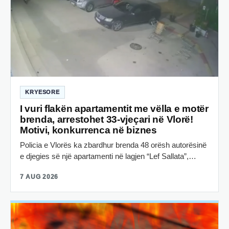
KRYESORE
I vuri flakën apartamentit me vëlla e motër
brenda, arrestohet 33-vjeçari në Vlorë!
Motivi, konkurrenca në biznes
Policia e Vlorës ka zbardhur brenda 48 orësh autorësinë
e djegies së një apartamenti në lagjen “Lef Sallata”,…
7 AUG 2026