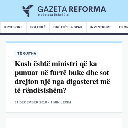
KRYESORE
POLITIKË
DREJTËSI & SPAK
INVESTIGIME
EKO
TË GJITHA
Kush është ministri që ka
punuar në furrë buke dhe sot
drejton një nga digasteret më
të rëndësishëm?
31 DECEMBER 2018
· 1 MIN LEXIM