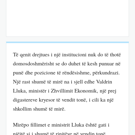
Të qenit drejtues i një institucioni nuk do të thotë
domosdoshmërisht se do duhet të kesh punuar në
punë dhe pozicione të rëndësishme, përkundrazi.
Një rast shumë të mirë na i sjell edhe Valdrin
Lluka, ministër i Zhvillimit Ekonomik, një prej
digastereve kryesor të vendit tonë, i cili ka një
shkollim shumë të mirë.
Mirëpo fillimet e ministrit Lluka është gati i
njëjtë si i shumë të rinjtëve në vendin tonë.