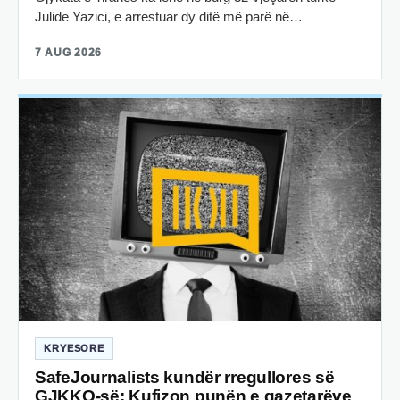
Julide Yazici, e arrestuar dy ditë më parë në…
7 AUG 2026
KRYESORE
SafeJournalists kundër rregullores së
GJKKO-së: Kufizon punën e gazetarëve