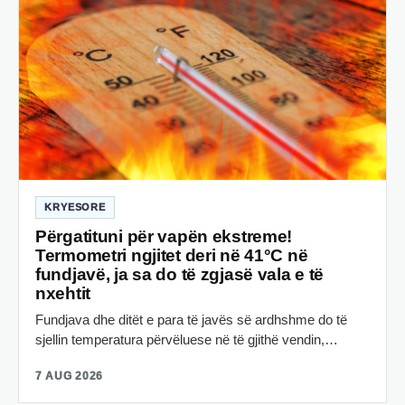
KRYESORE
Përgatituni për vapën ekstreme!
Termometri ngjitet deri në 41°C në
fundjavë, ja sa do të zgjasë vala e të
nxehtit
Fundjava dhe ditët e para të javës së ardhshme do të
sjellin temperatura përvëluese në të gjithë vendin,…
7 AUG 2026