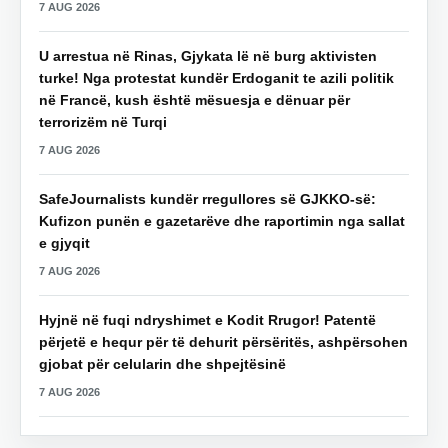
7 AUG 2026
U arrestua në Rinas, Gjykata lë në burg aktivisten
turke! Nga protestat kundër Erdoganit te azili politik
në Francë, kush është mësuesja e dënuar për
terrorizëm në Turqi
7 AUG 2026
SafeJournalists kundër rregullores së GJKKO-së:
Kufizon punën e gazetarëve dhe raportimin nga sallat
e gjyqit
7 AUG 2026
Hyjnë në fuqi ndryshimet e Kodit Rrugor! Patentë
përjetë e hequr për të dehurit përsëritës, ashpërsohen
gjobat për celularin dhe shpejtësinë
7 AUG 2026