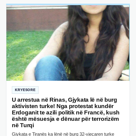
KRYESORE
U arrestua në Rinas, Gjykata lë në burg
aktivisten turke! Nga protestat kundër
Erdoganit te azili politik në Francë, kush
është mësuesja e dënuar për terrorizëm
në Turqi
Gjykata e Tiranës ka lënë në burg 32-vjeçaren turke