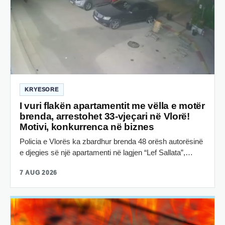
KRYESORE
I vuri flakën apartamentit me vëlla e motër
brenda, arrestohet 33-vjeçari në Vlorë!
Motivi, konkurrenca në biznes
Policia e Vlorës ka zbardhur brenda 48 orësh autorësinë
e djegies së një apartamenti në lagjen “Lef Sallata”,…
7 AUG 2026