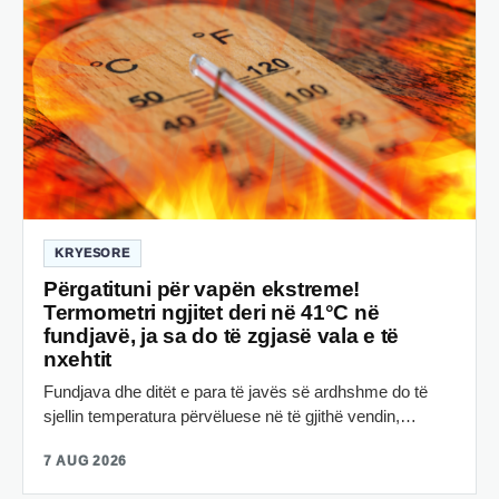
KRYESORE
Përgatituni për vapën ekstreme!
Termometri ngjitet deri në 41°C në
fundjavë, ja sa do të zgjasë vala e të
nxehtit
Fundjava dhe ditët e para të javës së ardhshme do të
sjellin temperatura përvëluese në të gjithë vendin,…
7 AUG 2026