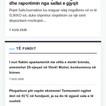
dhe raportimin nga sallat e gjyqit
Rrjeti SafeJournalists ka reaguar ndaj rregullores së re të
GJKKO-së, duke shprehur shqetësim se një sërë
dispozitash rrezikojnë…
7 AUG 2026
TË FUNDIT
I vuri flakën apartamentit me vëlla e motër brenda,
arrestohet 33-vjeçari në Vlorë! Motivi, konkurrenca në
biznes
7 AUG 2026
Përgatituni për vapën ekstreme! Termometri ngjitet
deri në 41°C në fundjavë, ja sa do të zgjasë vala e të
nxehtit