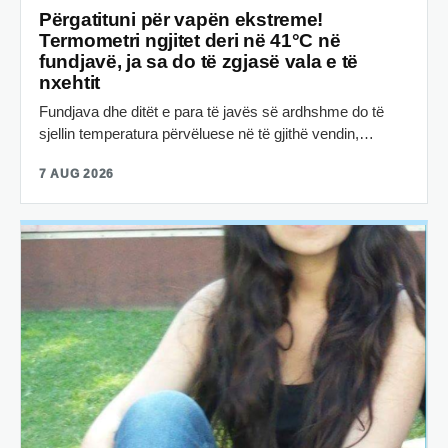
Përgatituni për vapën ekstreme!
Termometri ngjitet deri në 41°C në
fundjavë, ja sa do të zgjasë vala e të
nxehtit
Fundjava dhe ditët e para të javës së ardhshme do të
sjellin temperatura përvëluese në të gjithë vendin,…
7 AUG 2026