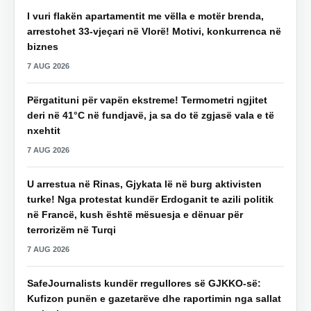
I vuri flakën apartamentit me vëlla e motër brenda,
arrestohet 33-vjeçari në Vlorë! Motivi, konkurrenca në
biznes
7 AUG 2026
Përgatituni për vapën ekstreme! Termometri ngjitet
deri në 41°C në fundjavë, ja sa do të zgjasë vala e të
nxehtit
7 AUG 2026
U arrestua në Rinas, Gjykata lë në burg aktivisten
turke! Nga protestat kundër Erdoganit te azili politik
në Francë, kush është mësuesja e dënuar për
terrorizëm në Turqi
7 AUG 2026
SafeJournalists kundër rregullores së GJKKO-së:
Kufizon punën e gazetarëve dhe raportimin nga sallat