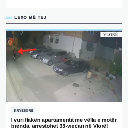
LEXO MË TEJ
KRYESORE
I vuri flakën apartamentit me vëlla e motër
brenda, arrestohet 33-vjeçari në Vlorë!