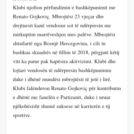
Klubi njofton përfundimin e bashkëpunimit me
Renato Gojkoviç. Mbrojtësi 23 vjeçar dhe
drejtuesit kanë vendosur sot të ndërpresin me
mirkuptim marrëveshjen mes palëve. Mbrojtësi
shtatlartë nga Bosnjë Hercegovina, i cili iu
bashkua skuadrës në fillim të 2018, përgjatë këtij
viti ka patur pak hapësira aktivizimi. Klubi dhe
lojtari vendosën të ndërpresin bashkëpunimin
duke i dhënë mundësi mbrojtësit të jetë i lirë.
Klubi falënderon Renato Gojkoviç për kontributin
e dhënë me fanelën e Partizanit, duke i uruar
njëkohësisht shumë suksese në karrierën e tij
sportive.