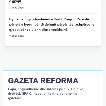
e gjyqit
7 AUG 2026
Hyjnë në fuqi ndryshimet e Kodit Rrugor! Patentë
përjetë e hequr për të dehurit përsëritës, ashpërsohen
gjobat për celularin dhe shpejtësinë
7 AUG 2026
GAZETA REFORMA
Lajm, llogaridhënie dhe interes publik. Politikë,
drejtësi, SPAK, investigime dhe denoncime
qytetare.