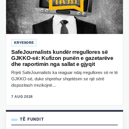
KRYESORE
SafeJournalists kundër rregullores së
GJKKO-së: Kufizon punën e gazetarëve
dhe raportimin nga sallat e gjyqit
Rrjeti SafeJournalists ka reaguar ndaj rregullores së re të
GJKKO-së, duke shprehur shqetësim se një sërë
dispozitash rrezikojnë…
7 AUG 2026
TË FUNDIT