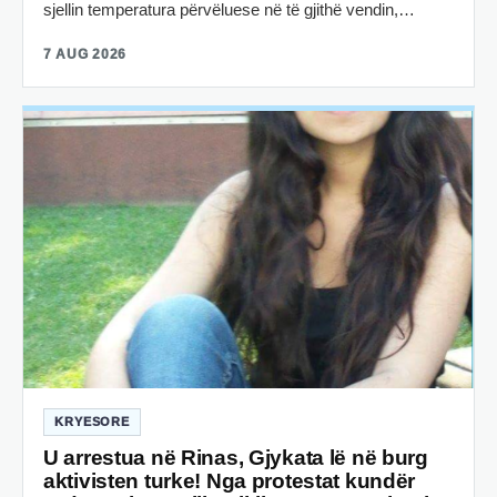
sjellin temperatura përvëluese në të gjithë vendin,…
7 AUG 2026
KRYESORE
U arrestua në Rinas, Gjykata lë në burg
aktivisten turke! Nga protestat kundër