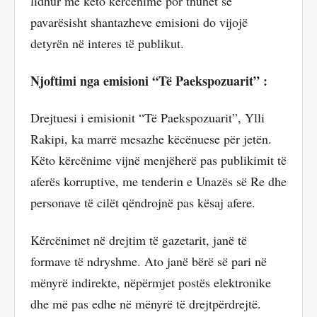
lidhur me këto kërcënime por thuhet se
pavarësisht shantazheve emisioni do vijojë
detyrën në interes të publikut.
Njoftimi nga emisioni “Të Paekspozuarit” :
Drejtuesi i emisionit “Të Paekspozuarit”, Ylli
Rakipi, ka marrë mesazhe këcënuese për jetën.
Këto kërcënime vijnë menjëherë pas publikimit të
aferës korruptive, me tenderin e Unazës së Re dhe
personave të cilët qëndrojnë pas kësaj afere.
Kërcënimet në drejtim të gazetarit, janë të
formave të ndryshme. Ato janë bërë së pari në
mënyrë indirekte, nëpërmjet postës elektronike
dhe më pas edhe në mënyrë të drejtpërdrejtë.