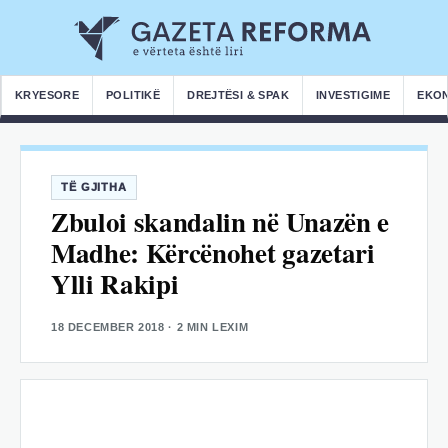
KRYESORE
POLITIKË
DREJTËSI & SPAK
INVESTIGIME
EKO
TË GJITHA
Zbuloi skandalin në Unazën e
Madhe: Kërcënohet gazetari
Ylli Rakipi
18 DECEMBER 2018
· 2 MIN LEXIM