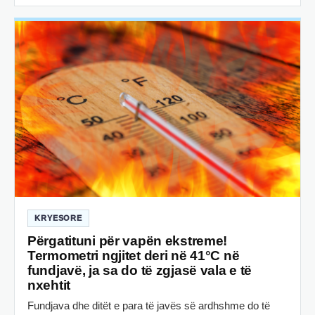
KRYESORE
Përgatituni për vapën ekstreme!
Termometri ngjitet deri në 41°C në
fundjavë, ja sa do të zgjasë vala e të
nxehtit
Fundjava dhe ditët e para të javës së ardhshme do të