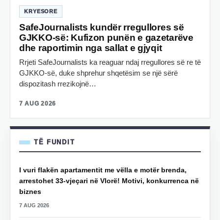
KRYESORE
SafeJournalists kundër rregullores së
GJKKO-së: Kufizon punën e gazetarëve
dhe raportimin nga sallat e gjyqit
Rrjeti SafeJournalists ka reaguar ndaj rregullores së re të
GJKKO-së, duke shprehur shqetësim se një sërë
dispozitash rrezikojnë…
7 AUG 2026
TË FUNDIT
I vuri flakën apartamentit me vëlla e motër brenda,
arrestohet 33-vjeçari në Vlorë! Motivi, konkurrenca në
biznes
7 AUG 2026