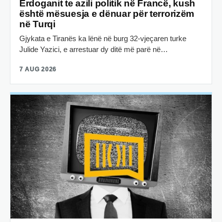
Erdoganit te azili politik në Francë, kush
është mësuesja e dënuar për terrorizëm
në Turqi
Gjykata e Tiranës ka lënë në burg 32-vjeçaren turke
Julide Yazici, e arrestuar dy ditë më parë në…
7 AUG 2026