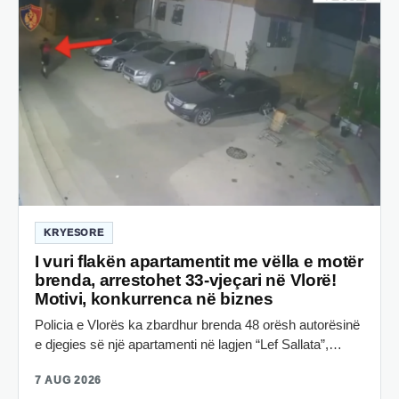
KRYESORE
I vuri flakën apartamentit me vëlla e motër
brenda, arrestohet 33-vjeçari në Vlorë!
Motivi, konkurrenca në biznes
Policia e Vlorës ka zbardhur brenda 48 orësh autorësinë
e djegies së një apartamenti në lagjen “Lef Sallata”,…
7 AUG 2026