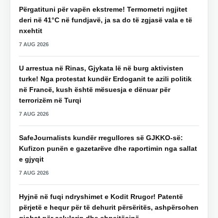
Përgatituni për vapën ekstreme! Termometri ngjitet
deri në 41°C në fundjavë, ja sa do të zgjasë vala e të
nxehtit
7 AUG 2026
U arrestua në Rinas, Gjykata lë në burg aktivisten
turke! Nga protestat kundër Erdoganit te azili politik
në Francë, kush është mësuesja e dënuar për
terrorizëm në Turqi
7 AUG 2026
SafeJournalists kundër rregullores së GJKKO-së:
Kufizon punën e gazetarëve dhe raportimin nga sallat
e gjyqit
7 AUG 2026
Hyjnë në fuqi ndryshimet e Kodit Rrugor! Patentë
përjetë e hequr për të dehurit përsëritës, ashpërsohen
gjobat për celularin dhe shpejtësinë