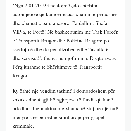
‘Nga 7.01.2019 i ndalojmë çdo shërbim
automjeteve që kanë errësuar xhamin e përparmë
dhe xhamat e parë anësorë! Pa dallim: Shefa,
VIP-a, të Fortë! Në bashkëpunim me Task Forcën
e Transportit Rrugor dhe Policinë Rrugore po
skedojmë dhe do penalizohen edhe “ustallarët”
dhe serviset!’, thuhet në njoftimin e Drejtorisë së
Përgjithshme të Shërbimeve të Transportit
Rrugor.
Ky është një vendim tashmë i domosdoshëm për
shkak edhe të gjithë ngjarjeve të fundit që kanë
ndodhur dhe makina me xhama të zinj në një farë
mënyre shërben edhe si mburojë për grupet
kriminale.