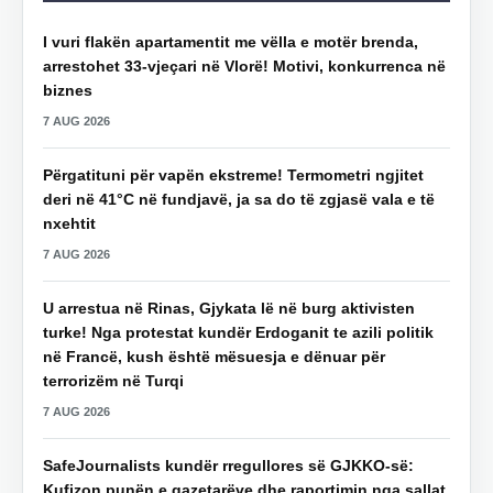
I vuri flakën apartamentit me vëlla e motër brenda,
arrestohet 33-vjeçari në Vlorë! Motivi, konkurrenca në
biznes
7 AUG 2026
Përgatituni për vapën ekstreme! Termometri ngjitet
deri në 41°C në fundjavë, ja sa do të zgjasë vala e të
nxehtit
7 AUG 2026
U arrestua në Rinas, Gjykata lë në burg aktivisten
turke! Nga protestat kundër Erdoganit te azili politik
në Francë, kush është mësuesja e dënuar për
terrorizëm në Turqi
7 AUG 2026
SafeJournalists kundër rregullores së GJKKO-së:
Kufizon punën e gazetarëve dhe raportimin nga sallat