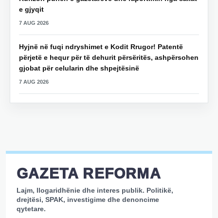
e gjyqit
7 AUG 2026
Hyjnë në fuqi ndryshimet e Kodit Rrugor! Patentë
përjetë e hequr për të dehurit përsëritës, ashpërsohen
gjobat për celularin dhe shpejtësinë
7 AUG 2026
GAZETA REFORMA
Lajm, llogaridhënie dhe interes publik. Politikë,
drejtësi, SPAK, investigime dhe denoncime
qytetare.