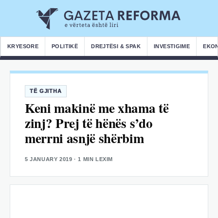
KRYESORE
POLITIKË
DREJTËSI & SPAK
INVESTIGIME
EKO
TË GJITHA
Keni makinë me xhama të
zinj? Prej të hënës s’do
merrni asnjë shërbim
5 JANUARY 2019
· 1 MIN LEXIM