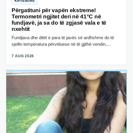
KRYESORE
Përgatituni për vapën ekstreme!
Termometri ngjitet deri në 41°C në
fundjavë, ja sa do të zgjasë vala e të
nxehtit
Fundjava dhe ditët e para të javës së ardhshme do të
sjellin temperatura përvëluese në të gjithë vendin,…
7 AUG 2026