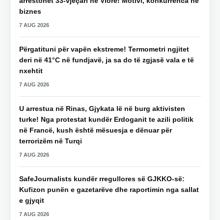
arrestohet 33-vjeçari në Vlorë! Motivi, konkurrenca në
biznes
7 AUG 2026
Përgatituni për vapën ekstreme! Termometri ngjitet
deri në 41°C në fundjavë, ja sa do të zgjasë vala e të
nxehtit
7 AUG 2026
U arrestua në Rinas, Gjykata lë në burg aktivisten
turke! Nga protestat kundër Erdoganit te azili politik
në Francë, kush është mësuesja e dënuar për
terrorizëm në Turqi
7 AUG 2026
SafeJournalists kundër rregullores së GJKKO-së:
Kufizon punën e gazetarëve dhe raportimin nga sallat
e gjyqit
7 AUG 2026