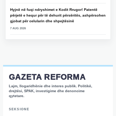
Hyjnë në fuqi ndryshimet e Kodit Rrugor! Patentë
përjetë e hequr për të dehurit përsëritës, ashpërsohen
gjobat për celularin dhe shpejtësinë
7 AUG 2026
GAZETA REFORMA
Lajm, llogaridhënie dhe interes publik. Politikë,
drejtësi, SPAK, investigime dhe denoncime
qytetare.
SEKSIONE