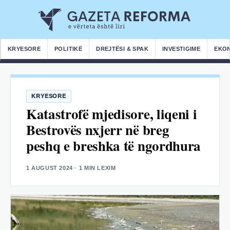
KRYESORE
POLITIKË
DREJTËSI & SPAK
INVESTIGIME
EKO
KRYESORE
Katastrofë mjedisore, liqeni i
Bestrovës nxjerr në breg
peshq e breshka të ngordhura
1 AUGUST 2024
· 1 MIN LEXIM