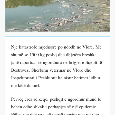
Një katastrofë mjedisore po ndodh në Vlorë. Më
shumë se 1500 kg peshq dhe dhjetëra breshka
janë raportuar të ngordhura në brigjet e liqenit të
Bestrovës. Shërbimi veterinar në Vlorë dhe
Inspektoriati i Peshkimit ka nisur hetimet lidhur
me këtë dukuri.
Përveç erës së keqe, peshqit e ngordhur mund të
bëhen edhe shkak i përhapjes së një epidemie.
Bëhet me dije se janë marrë mostra nga uji dhe