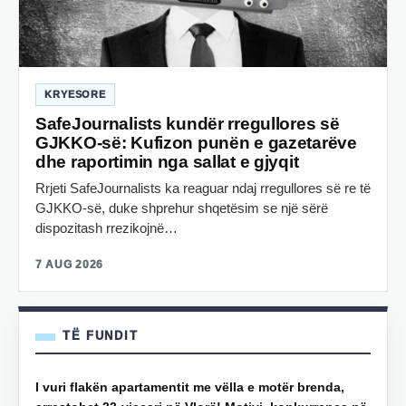
KRYESORE
SafeJournalists kundër rregullores së
GJKKO-së: Kufizon punën e gazetarëve
dhe raportimin nga sallat e gjyqit
Rrjeti SafeJournalists ka reaguar ndaj rregullores së re të
GJKKO-së, duke shprehur shqetësim se një sërë
dispozitash rrezikojnë…
7 AUG 2026
TË FUNDIT
I vuri flakën apartamentit me vëlla e motër brenda,