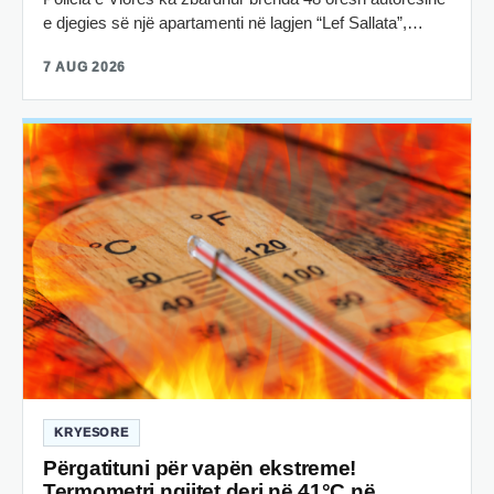
e djegies së një apartamenti në lagjen “Lef Sallata”,…
7 AUG 2026
KRYESORE
Përgatituni për vapën ekstreme!
Termometri ngjitet deri në 41°C në