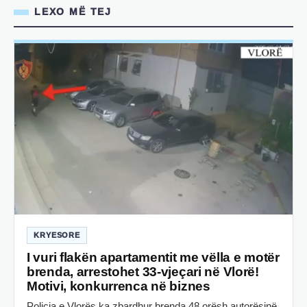
LEXO MË TEJ
KRYESORE
I vuri flakën apartamentit me vëlla e motër
brenda, arrestohet 33-vjeçari në Vlorë!
Motivi, konkurrenca në biznes
Policia e Vlorës ka zbardhur brenda 48 orësh autorësinë