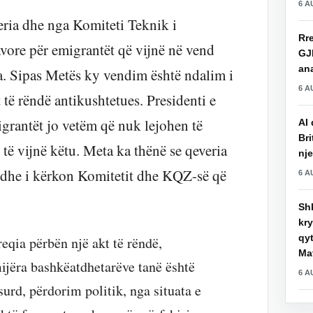
6 A
eria dhe nga Komiteti Teknik i
Rre
vore për emigrantët që vijnë në vend
GJ
an
. Sipas Metës ky vendim është ndalim i
6 A
 të rëndë antikushtetues. Presidenti e
grantët jo vetëm që nuk lejohen të
AI 
Bri
 të vijnë këtu. Meta ka thënë se qeveria
nje
i dhe i kërkon Komitetit dhe KQZ-së që
6 A
Shk
kry
qy
eqia përbën një akt të rëndë,
Mat
mijëra bashkëatdhetarëve tanë është
6 A
surd, përdorim politik, nga situata e