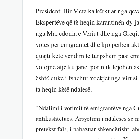
Presidenti Ilir Meta ka kërkuar nga qev
Ekspertëve që të heqin karantinën dy-ja
nga Maqedonia e Veriut dhe nga Greqia
votës për emigrantët dhe kjo përbën akt
quajti këtë vendim të turpshëm pasi emi
votojnë atje ku janë, por nuk lejohen as
është duke i fshehur vdekjet nga virus
ta heqin këtë ndalesë.
“Ndalimi i votimit të emigrantëve nga Gr
antikushtetues. Arsyetimi i ndalesës së 
pretekst fals, i pabazuar shkencërisht, ab