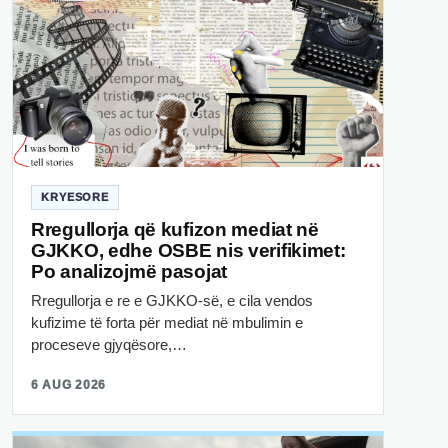
KRYESORE
Rregullorja që kufizon mediat në
GJKKO, edhe OSBE nis verifikimet:
Po analizojmë pasojat
Rregullorja e re e GJKKO-së, e cila vendos
kufizime të forta për mediat në mbulimin e
proceseve gjyqësore,…
6 AUG 2026