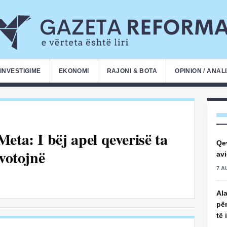
INVESTIGIME
EKONOMI
RAJONI & BOTA
OPINION / ANAL
eta: I bëj apel qeverisë ta
Qe
 votojnë
avi
7 A
Ala
për
të 