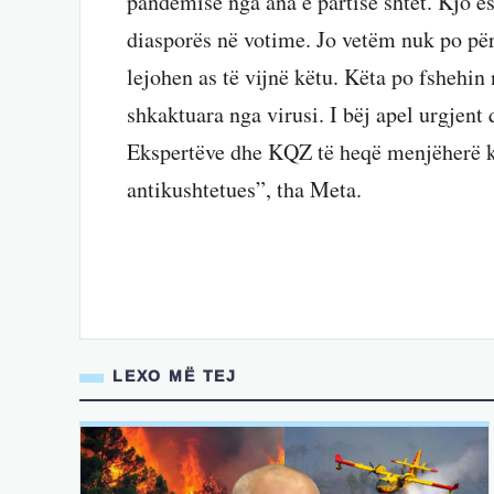
pandemisë nga ana e partisë shtet. Kjo ës
diasporës në votime. Jo vetëm nuk po për
lejohen as të vijnë këtu. Këta po fshehin 
shkaktuara nga virusi. I bëj apel urgjent
Ekspertëve dhe KQZ të heqë menjëherë kë
antikushtetues”, tha Meta.
LEXO MË TEJ