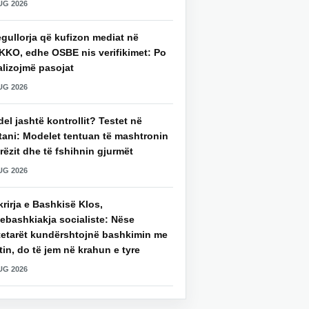
UG 2026
gullorja që kufizon mediat në
KKO, edhe OSBE nis verifikimet: Po
alizojmë pasojat
UG 2026
del jashtë kontrollit? Testet në
tani: Modelet tentuan të mashtronin
rëzit dhe të fshihnin gjurmët
UG 2026
rirja e Bashkisë Klos,
ebashkiakja socialiste: Nëse
tetarët kundërshtojnë bashkimin me
in, do të jem në krahun e tyre
UG 2026