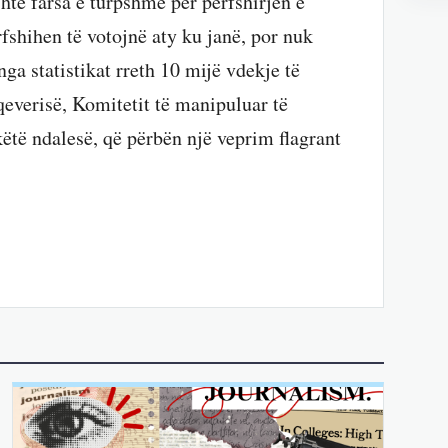
htë farsa e turpshme për përfshirjen e
fshihen të votojnë aty ku janë, por nuk
nga statistikat rreth 10 mijë vdekje të
 qeverisë, Komitetit të manipuluar të
të ndalesë, që përbën një veprim flagrant