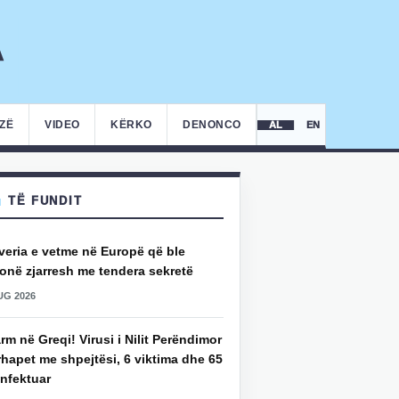
IZË
VIDEO
KËRKO
DENONCO
AL
EN
TË FUNDIT
veria e vetme në Europë që ble
onë zjarresh me tendera sekretë
UG 2026
rm në Greqi! Virusi i Nilit Perëndimor
hapet me shpejtësi, 6 viktima dhe 65
infektuar