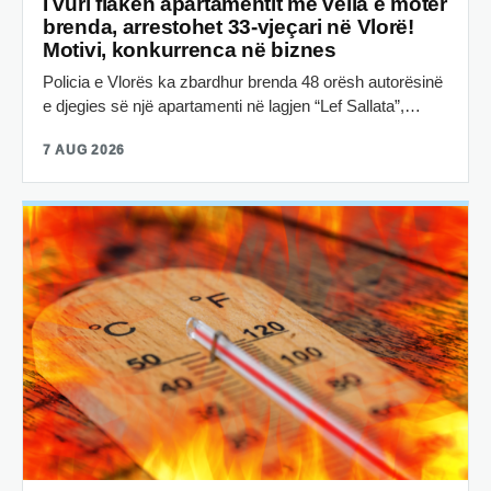
I vuri flakën apartamentit me vëlla e motër
brenda, arrestohet 33-vjeçari në Vlorë!
Motivi, konkurrenca në biznes
Policia e Vlorës ka zbardhur brenda 48 orësh autorësinë
e djegies së një apartamenti në lagjen “Lef Sallata”,…
7 AUG 2026