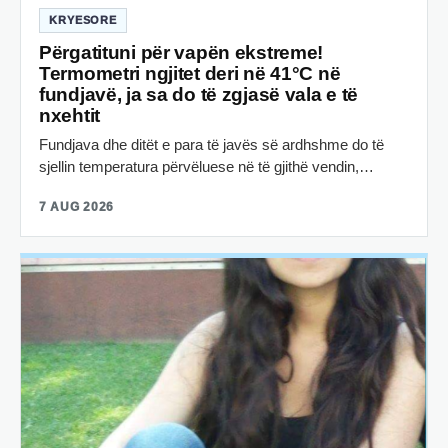
KRYESORE
Përgatituni për vapën ekstreme!
Termometri ngjitet deri në 41°C në
fundjavë, ja sa do të zgjasë vala e të
nxehtit
Fundjava dhe ditët e para të javës së ardhshme do të
sjellin temperatura përvëluese në të gjithë vendin,…
7 AUG 2026