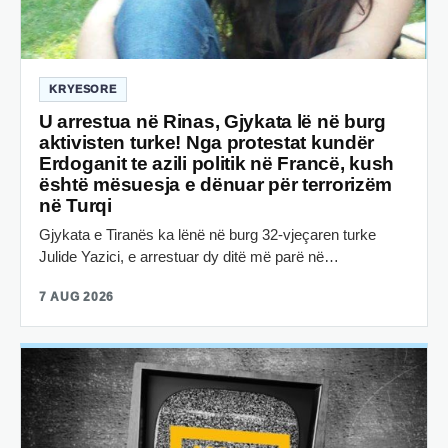
KRYESORE
U arrestua në Rinas, Gjykata lë në burg
aktivisten turke! Nga protestat kundër
Erdoganit te azili politik në Francë, kush
është mësuesja e dënuar për terrorizëm
në Turqi
Gjykata e Tiranës ka lënë në burg 32-vjeçaren turke
Julide Yazici, e arrestuar dy ditë më parë në…
7 AUG 2026