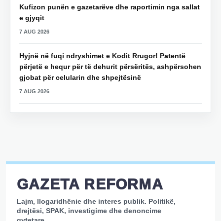
Kufizon punën e gazetarëve dhe raportimin nga sallat
e gjyqit
7 AUG 2026
Hyjnë në fuqi ndryshimet e Kodit Rrugor! Patentë
përjetë e hequr për të dehurit përsëritës, ashpërsohen
gjobat për celularin dhe shpejtësinë
7 AUG 2026
GAZETA REFORMA
Lajm, llogaridhënie dhe interes publik. Politikë,
drejtësi, SPAK, investigime dhe denoncime
qytetare.