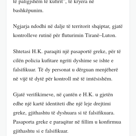
të paligjshëm të kufirit”, të kryera në
bashkëpunim.
Ngjarja ndodhi në dalje të territorit shqiptar, gjatë
kontrolleve rutinë për fluturimin Tiranë–Luton.
Shtetasi H.K. paraqiti një pasaportë greke, për të
cilën policia kufitare ngriti dyshime se ishte e
falsifikuar. Të dy personat u dërguan menjëherë
në vijë të dytë për kontroll më të imtësishëm.
Gjatë verifikimeve, në çantën e H.K. u gjetën
edhe një kartë identiteti dhe një leje drejtimi
greke, gjithashtu të dyshuara si të falsifikuara.
Pasaporta greke e paraqitur në fillim u konfirmua
gjithashtu si e falsifikuar.