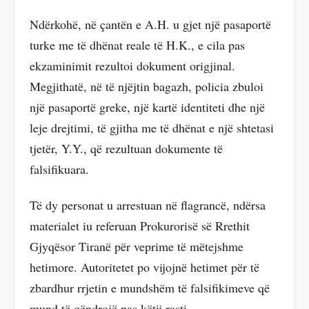
Ndërkohë, në çantën e A.H. u gjet një pasaportë
turke me të dhënat reale të H.K., e cila pas
ekzaminimit rezultoi dokument origjinal.
Megjithatë, në të njëjtin bagazh, policia zbuloi
një pasaportë greke, një kartë identiteti dhe një
leje drejtimi, të gjitha me të dhënat e një shtetasi
tjetër, Y.Y., që rezultuan dokumente të
falsifikuara.
Të dy personat u arrestuan në flagrancë, ndërsa
materialet iu referuan Prokurorisë së Rrethit
Gjyqësor Tiranë për veprime të mëtejshme
hetimore. Autoritetet po vijojnë hetimet për të
zbardhur rrjetin e mundshëm të falsifikimeve që
mund të qëndrojë pas këtij rasti.