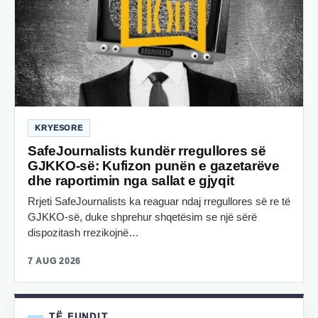
KRYESORE
SafeJournalists kundër rregullores së
GJKKO-së: Kufizon punën e gazetarëve
dhe raportimin nga sallat e gjyqit
Rrjeti SafeJournalists ka reaguar ndaj rregullores së re të
GJKKO-së, duke shprehur shqetësim se një sërë
dispozitash rrezikojnë…
7 AUG 2026
TË FUNDIT