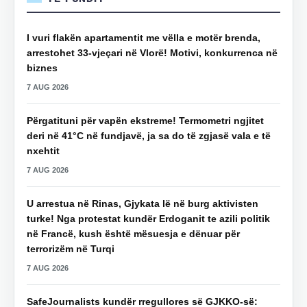
I vuri flakën apartamentit me vëlla e motër brenda,
arrestohet 33-vjeçari në Vlorë! Motivi, konkurrenca në
biznes
7 AUG 2026
Përgatituni për vapën ekstreme! Termometri ngjitet
deri në 41°C në fundjavë, ja sa do të zgjasë vala e të
nxehtit
7 AUG 2026
U arrestua në Rinas, Gjykata lë në burg aktivisten
turke! Nga protestat kundër Erdoganit te azili politik
në Francë, kush është mësuesja e dënuar për
terrorizëm në Turqi
7 AUG 2026
SafeJournalists kundër rregullores së GJKKO-së: