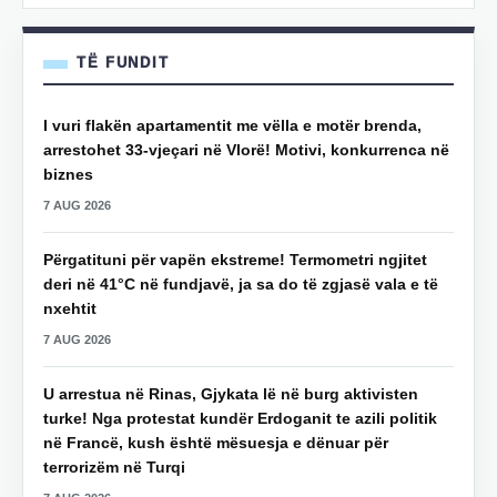
TË FUNDIT
I vuri flakën apartamentit me vëlla e motër brenda,
arrestohet 33-vjeçari në Vlorë! Motivi, konkurrenca në
biznes
7 AUG 2026
Përgatituni për vapën ekstreme! Termometri ngjitet
deri në 41°C në fundjavë, ja sa do të zgjasë vala e të
nxehtit
7 AUG 2026
U arrestua në Rinas, Gjykata lë në burg aktivisten
turke! Nga protestat kundër Erdoganit te azili politik
në Francë, kush është mësuesja e dënuar për
terrorizëm në Turqi