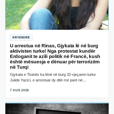
KRYESORE
U arrestua në Rinas, Gjykata lë në burg
aktivisten turke! Nga protestat kundër
Erdoganit te azili politik në Francë, kush
është mësuesja e dënuar për terrorizëm
në Turqi
Gjykata e Tiranës ka lënë në burg 32-vjeçaren turke
Julide Yazici, e arrestuar dy ditë më parë në…
7 AUG 2026