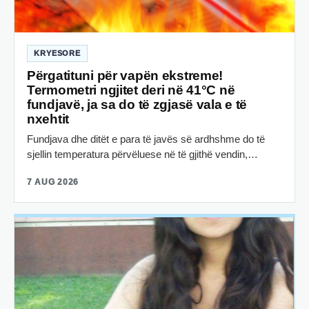
KRYESORE
Përgatituni për vapën ekstreme!
Termometri ngjitet deri në 41°C në
fundjavë, ja sa do të zgjasë vala e të
nxehtit
Fundjava dhe ditët e para të javës së ardhshme do të
sjellin temperatura përvëluese në të gjithë vendin,…
7 AUG 2026