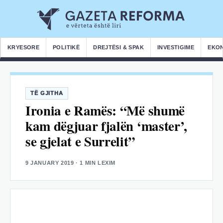
KRYESORE
POLITIKË
DREJTËSI & SPAK
INVESTIGIME
EKO
TË GJITHA
Ironia e Ramës: “Më shumë
kam dëgjuar fjalën ‘master’,
se gjelat e Surrelit”
9 JANUARY 2019
· 1 MIN LEXIM