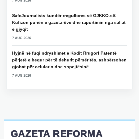
7 AUG 2026
SafeJournalists kundër rregullores së GJKKO-së:
Kufizon punën e gazetarëve dhe raportimin nga sallat
e gjyqit
7 AUG 2026
Hyjnë në fuqi ndryshimet e Kodit Rrugor! Patentë
përjetë e hequr për të dehurit përsëritës, ashpërsohen
gjobat për celularin dhe shpejtësinë
7 AUG 2026
GAZETA REFORMA