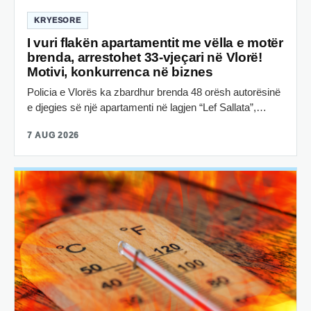
KRYESORE
I vuri flakën apartamentit me vëlla e motër
brenda, arrestohet 33-vjeçari në Vlorë!
Motivi, konkurrenca në biznes
Policia e Vlorës ka zbardhur brenda 48 orësh autorësinë
e djegies së një apartamenti në lagjen “Lef Sallata”,…
7 AUG 2026