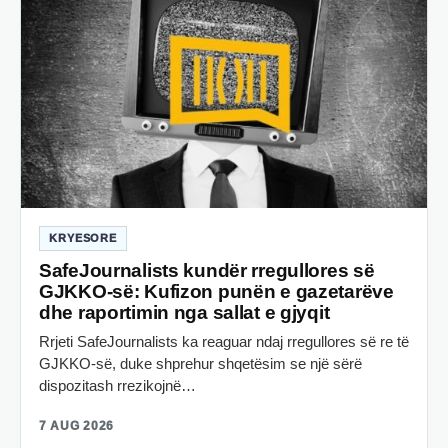
KRYESORE
SafeJournalists kundër rregullores së
GJKKO-së: Kufizon punën e gazetarëve
dhe raportimin nga sallat e gjyqit
Rrjeti SafeJournalists ka reaguar ndaj rregullores së re të
GJKKO-së, duke shprehur shqetësim se një sërë
dispozitash rrezikojnë…
7 AUG 2026