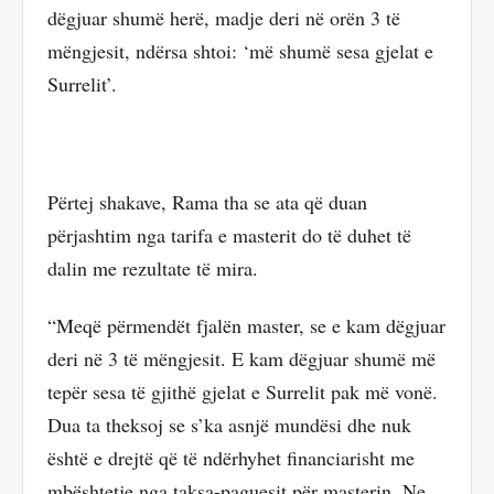
dëgjuar shumë herë, madje deri në orën 3 të
mëngjesit, ndërsa shtoi: ‘më shumë sesa gjelat e
Surrelit’.
Përtej shakave, Rama tha se ata që duan
përjashtim nga tarifa e masterit do të duhet të
dalin me rezultate të mira.
“Meqë përmendët fjalën master, se e kam dëgjuar
deri në 3 të mëngjesit. E kam dëgjuar shumë më
tepër sesa të gjithë gjelat e Surrelit pak më vonë.
Dua ta theksoj se s’ka asnjë mundësi dhe nuk
është e drejtë që të ndërhyhet financiarisht me
mbështetje nga taksa-paguesit për masterin. Ne