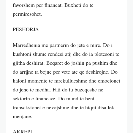
favorshem per financat. Buxheti do te
permiresohet.
PESHORJA
Marredhenia me partnerin do jete e mire. Do i
kushtoni shume rendesi atij dhe do ia plotesoni te
gjitha deshirat. Beqaret do joshin pa pushim dhe
do arrijne ta bejne per vete ate qe deshirojne. Do
kaloni momente te mrekullueshme dhe emocionet
do jene te medha. Fati do iu buzeqeshe ne
sektorin e financave. Do mund te beni
transaksionet e nevojshme dhe te hiqni disa lek
menjane.
AKREPI