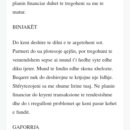
planin financiar duhet te tregoheni sa me te
matur.
BINJAKËT
Do keni deshire te dilni e te argetoheni sot.
Partneri do ua plotesoje qejfin, por tregohuni te
vemendshem sepse ai mund t’i hedhe syte edhe
diku tjeter. Mund te lindin edhe skena xhelozie.
Beqaret nuk do deshirojne te krijojne nje lidhje.
Shfrytezojeni sa me shume lirine tuaj. Ne planin
financiar do kryeni transaksione te rendesishme
dhe do i rregulloni problemet qe keni pasur kohet
e fundit.
GAFORRJA