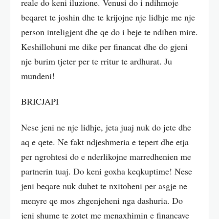
reale do keni iluzione. Venusi do i ndihmoje
beqaret te joshin dhe te krijojne nje lidhje me nje
person inteligjent dhe qe do i beje te ndihen mire.
Keshillohuni me dike per financat dhe do gjeni
nje burim tjeter per te rritur te ardhurat. Ju
mundeni!
BRICJAPI
Nese jeni ne nje lidhje, jeta juaj nuk do jete dhe
aq e qete. Ne fakt ndjeshmeria e tepert dhe etja
per ngrohtesi do e nderlikojne marredhenien me
partnerin tuaj. Do keni goxha keqkuptime! Nese
jeni beqare nuk duhet te nxitoheni per asgje ne
menyre qe mos zhgenjeheni nga dashuria. Do
jeni shume te zotet me menaxhimin e financave