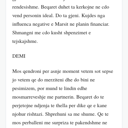
rendesishme. Beqaret duhet ta kerkojne ne cdo
vend personin ideal. Do ta gjeni. Kujdes nga
influenca negative e Marsit ne planin financiar.
Shmangni me cdo kusht shpenzimet e
tejskajshme.
DEMI
Mos qendroni per asnje moment vetem sot sepse
jo vetem qe do merziteni dhe do bini ne
pesimizem, por mund te lindin edhe
mosmarreveshje me partnerin. Beqaret do te
perjetojne ndjenja te thella per dike qe e kane
njohur rishtazi. Shprehuni sa me shume. Qe te
mos perballeni me surpriza te pakendshme ne