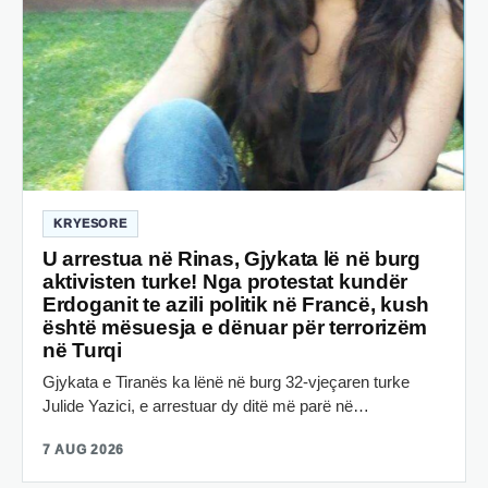
KRYESORE
U arrestua në Rinas, Gjykata lë në burg
aktivisten turke! Nga protestat kundër
Erdoganit te azili politik në Francë, kush
është mësuesja e dënuar për terrorizëm
në Turqi
Gjykata e Tiranës ka lënë në burg 32-vjeçaren turke
Julide Yazici, e arrestuar dy ditë më parë në…
7 AUG 2026