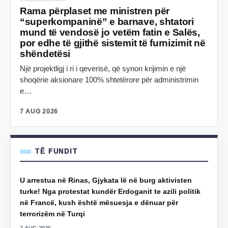
Rama përplaset me ministren për
“superkompaninë” e barnave, shtatori
mund të vendosë jo vetëm fatin e Salës,
por edhe të gjithë sistemit të furnizimit në
shëndetësi
Një projektligj i ri i qeverisë, që synon krijimin e një
shoqërie aksionare 100% shtetërore për administrimin
e…
7 AUG 2026
TË FUNDIT
U arrestua në Rinas, Gjykata lë në burg aktivisten
turke! Nga protestat kundër Erdoganit te azili politik
në Francë, kush është mësuesja e dënuar për
terrorizëm në Turqi
7 AUG 2026