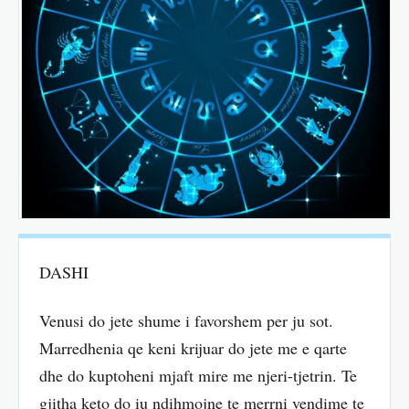
DASHI
Venusi do jete shume i favorshem per ju sot.
Marredhenia qe keni krijuar do jete me e qarte
dhe do kuptoheni mjaft mire me njeri-tjetrin. Te
gjitha keto do iu ndihmojne te merrni vendime te