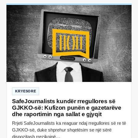
KRYESORE
SafeJournalists kundër rregullores së
GJKKO-së: Kufizon punën e gazetarëve
dhe raportimin nga sallat e gjyqit
Rrjeti SafeJournalists ka reaguar ndaj rregullores së re të
GJKKO-së, duke shprehur shqetësim se një sërë
dispozitash rrezikojnë…