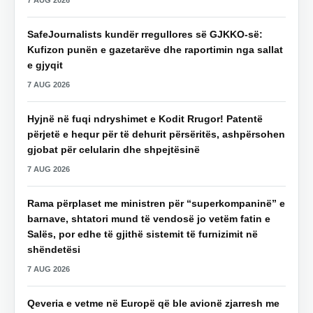
SafeJournalists kundër rregullores së GJKKO-së:
Kufizon punën e gazetarëve dhe raportimin nga sallat
e gjyqit
7 AUG 2026
Hyjnë në fuqi ndryshimet e Kodit Rrugor! Patentë
përjetë e hequr për të dehurit përsëritës, ashpërsohen
gjobat për celularin dhe shpejtësinë
7 AUG 2026
Rama përplaset me ministren për “superkompaninë” e
barnave, shtatori mund të vendosë jo vetëm fatin e
Salës, por edhe të gjithë sistemit të furnizimit në
shëndetësi
7 AUG 2026
Qeveria e vetme në Europë që ble avionë zjarresh me