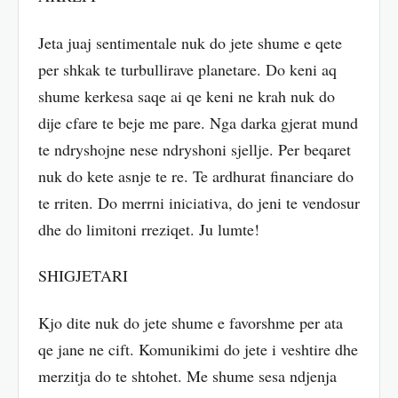
Jeta juaj sentimentale nuk do jete shume e qete
per shkak te turbullirave planetare. Do keni aq
shume kerkesa saqe ai qe keni ne krah nuk do
dije cfare te beje me pare. Nga darka gjerat mund
te ndryshojne nese ndryshoni sjellje. Per beqaret
nuk do kete asnje te re. Te ardhurat financiare do
te rriten. Do merrni iniciativa, do jeni te vendosur
dhe do limitoni rreziqet. Ju lumte!
SHIGJETARI
Kjo dite nuk do jete shume e favorshme per ata
qe jane ne cift. Komunikimi do jete i veshtire dhe
merzitja do te shtohet. Me shume sesa ndjenja