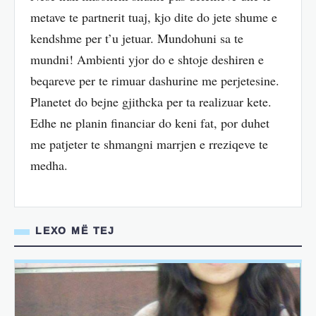
metave te partnerit tuaj, kjo dite do jete shume e
kendshme per t’u jetuar. Mundohuni sa te
mundni! Ambienti yjor do e shtoje deshiren e
beqareve per te rimuar dashurine me perjetesine.
Planetet do bejne gjithcka per ta realizuar kete.
Edhe ne planin financiar do keni fat, por duhet
me patjeter te shmangni marrjen e rreziqeve te
medha.
LEXO MË TEJ