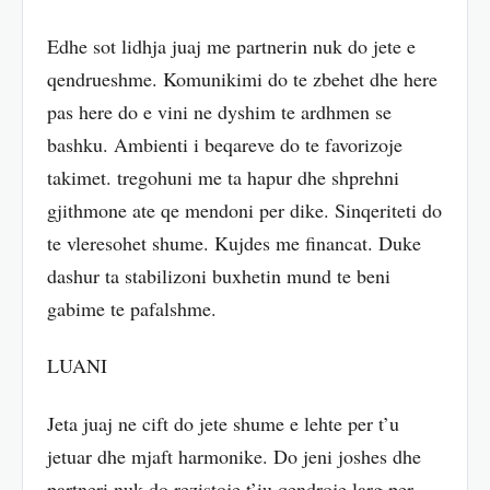
Edhe sot lidhja juaj me partnerin nuk do jete e
qendrueshme. Komunikimi do te zbehet dhe here
pas here do e vini ne dyshim te ardhmen se
bashku. Ambienti i beqareve do te favorizoje
takimet. tregohuni me ta hapur dhe shprehni
gjithmone ate qe mendoni per dike. Sinqeriteti do
te vleresohet shume. Kujdes me financat. Duke
dashur ta stabilizoni buxhetin mund te beni
gabime te pafalshme.
LUANI
Jeta juaj ne cift do jete shume e lehte per t’u
jetuar dhe mjaft harmonike. Do jeni joshes dhe
partneri nuk do rezistoje t’iu qendroje larg per