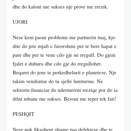
dhe do kaloni me sukses nje prove me rrezik.
UJORI
Nese keni pasur probleme me partnerin tuaj, kjo
dite do jete mjaft e favorshme per te bere hapat e
pare dhe per te vene cdo gje ne rregull. Do gjeni
fjalet e duhura dhe cdo gje do rregullohet.
Beqaret do jene te perkedhelurit e planeteve. Nje
takim vendimtar do iu sjelle lumturine. Ne
sektorin financiar do ndermerrni rreziqe por do ia
dilni mbane me sukses. Besoni me teper tek fati!
PESHQIT
Nese nuk fiksoheni shume pas defekteve dhe te