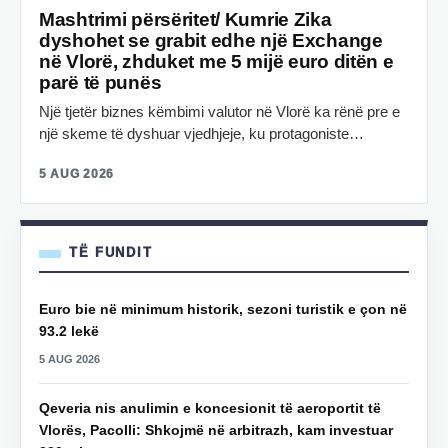
Mashtrimi përsëritet/ Kumrie Zika
dyshohet se grabit edhe një Exchange
në Vlorë, zhduket me 5 mijë euro ditën e
parë të punës
Një tjetër biznes këmbimi valutor në Vlorë ka rënë pre e
një skeme të dyshuar vjedhjeje, ku protagoniste…
5 AUG 2026
TË FUNDIT
Euro bie në minimum historik, sezoni turistik e çon në
93.2 lekë
5 AUG 2026
Qeveria nis anulimin e koncesionit të aeroportit të
Vlorës, Pacolli: Shkojmë në arbitrazh, kam investuar