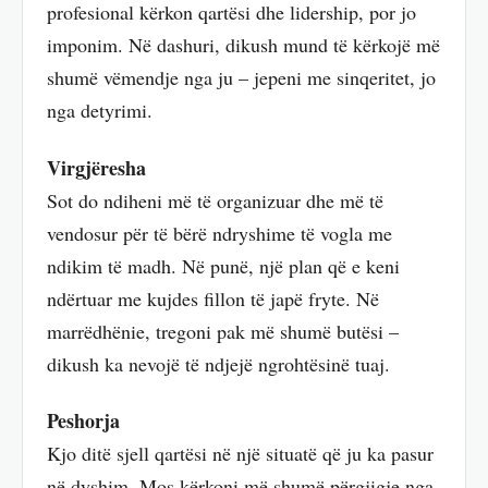
profesional kërkon qartësi dhe lidership, por jo
imponim. Në dashuri, dikush mund të kërkojë më
shumë vëmendje nga ju – jepeni me sinqeritet, jo
nga detyrimi.
Virgjëresha
Sot do ndiheni më të organizuar dhe më të
vendosur për të bërë ndryshime të vogla me
ndikim të madh. Në punë, një plan që e keni
ndërtuar me kujdes fillon të japë fryte. Në
marrëdhënie, tregoni pak më shumë butësi –
dikush ka nevojë të ndjejë ngrohtësinë tuaj.
Peshorja
Kjo ditë sjell qartësi në një situatë që ju ka pasur
në dyshim. Mos kërkoni më shumë përgjigje nga