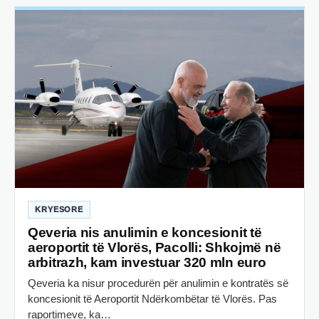
KRYESORE
Qeveria nis anulimin e koncesionit të
aeroportit të Vlorës, Pacolli: Shkojmë në
arbitrazh, kam investuar 320 mln euro
Qeveria ka nisur procedurën për anulimin e kontratës së
koncesionit të Aeroportit Ndërkombëtar të Vlorës. Pas
raportimeve, ka…