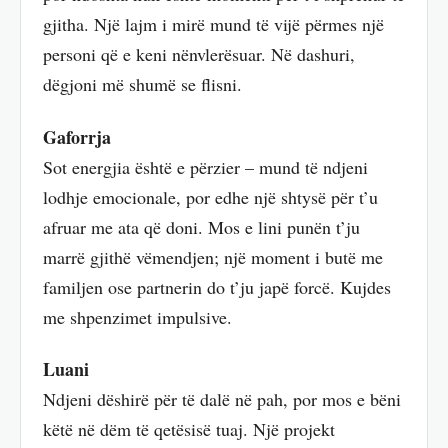
gjitha. Një lajm i mirë mund të vijë përmes një
personi që e keni nënvlerësuar. Në dashuri,
dëgjoni më shumë se flisni.
Gaforrja
Sot energjia është e përzier – mund të ndjeni
lodhje emocionale, por edhe një shtysë për t’u
afruar me ata që doni. Mos e lini punën t’ju
marrë gjithë vëmendjen; një moment i butë me
familjen ose partnerin do t’ju japë forcë. Kujdes
me shpenzimet impulsive.
Luani
Ndjeni dëshirë për të dalë në pah, por mos e bëni
këtë në dëm të qetësisë tuaj. Një projekt