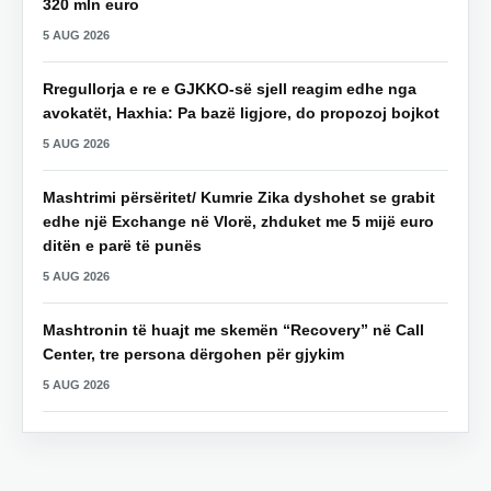
320 mln euro
5 AUG 2026
Rregullorja e re e GJKKO-së sjell reagim edhe nga
avokatët, Haxhia: Pa bazë ligjore, do propozoj bojkot
5 AUG 2026
Mashtrimi përsëritet/ Kumrie Zika dyshohet se grabit
edhe një Exchange në Vlorë, zhduket me 5 mijë euro
ditën e parë të punës
5 AUG 2026
Mashtronin të huajt me skemën “Recovery” në Call
Center, tre persona dërgohen për gjykim
5 AUG 2026