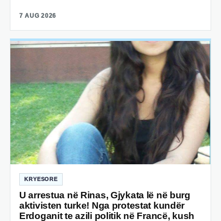
7 AUG 2026
KRYESORE
U arrestua në Rinas, Gjykata lë në burg
aktivisten turke! Nga protestat kundër
Erdoganit te azili politik në Francë, kush