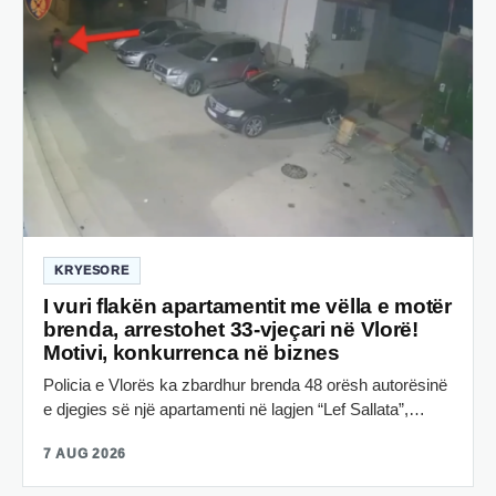
KRYESORE
I vuri flakën apartamentit me vëlla e motër
brenda, arrestohet 33-vjeçari në Vlorë!
Motivi, konkurrenca në biznes
Policia e Vlorës ka zbardhur brenda 48 orësh autorësinë
e djegies së një apartamenti në lagjen “Lef Sallata”,…
7 AUG 2026