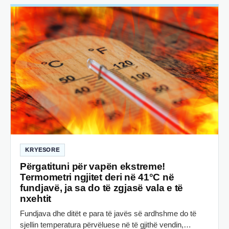
KRYESORE
Përgatituni për vapën ekstreme!
Termometri ngjitet deri në 41°C në
fundjavë, ja sa do të zgjasë vala e të
nxehtit
Fundjava dhe ditët e para të javës së ardhshme do të
sjellin temperatura përvëluese në të gjithë vendin,…