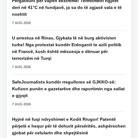
Përgatituni për vapën ekstreme! Termometri ngjitet
deri në 41°C në fundjavë, ja sa do të zgjasë vala e të
nxehtit
7 AUG 2026
U arrestua në Rinas, Gjykata lë në burg aktivisten
turke! Nga protestat kundër Erdoganit te azili politik
në Francë, kush është mësuesja e dënuar për
terrorizëm në Turqi
7 AUG 2026
SafeJournalists kundër rregullores së GJKKO-së:
Kufizon punën e gazetarëve dhe raportimin nga sallat
e gjyqit
7 AUG 2026
Hyjnë në fuqi ndryshimet e Kodit Rrugor! Patentë
përjetë e hequr për të dehurit përsëritës, ashpërsohen
gjobat për celularin dhe shpejtësinë