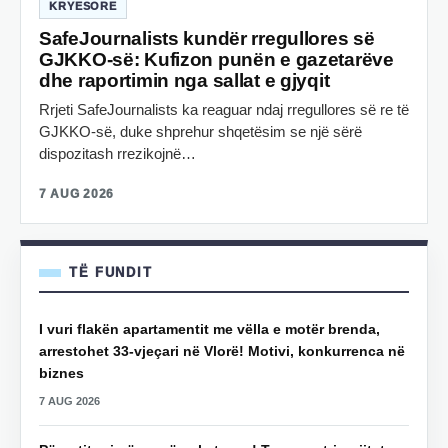
KRYESORE
SafeJournalists kundër rregullores së
GJKKO-së: Kufizon punën e gazetarëve
dhe raportimin nga sallat e gjyqit
Rrjeti SafeJournalists ka reaguar ndaj rregullores së re të
GJKKO-së, duke shprehur shqetësim se një sërë
dispozitash rrezikojnë…
7 AUG 2026
TË FUNDIT
I vuri flakën apartamentit me vëlla e motër brenda,
arrestohet 33-vjeçari në Vlorë! Motivi, konkurrenca në
biznes
7 AUG 2026