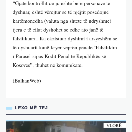
“Gjatë kontrollit që ju është bërë personave të
dyshuar, është vërejtur se të njëjtit posedojnë
kartëmonedha (valuta nga shtete të ndryshme)
tjera e të cilat dyshohet se edhe ato janë të
falsifikuara. Ka ekzistuar dyshimi i arsyeshëm se
të dyshuarit kanë kryer veprën penale ‘Falsifikim
i Parasë’ sipas Kodit Penal të Republikës së
Kosovës”, thuhet në komunikatë.
(BalkanWeb)
LEXO MË TEJ