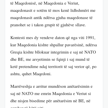
të Maqedonisë, në Maqedonia e Veriut,
maqedonasit e sotëm të mos kenë lidhshmëri me
maqedonasit antik ndërsa gjuha maqedonase të
pranohet se i takon grupit të gjuhëve sllave.
Kontesti mes dy vendeve daton që nga viti 1991,
kur Maqedonia kishte shpallur pavarësinë, ndërsa
Greqia kishte bllokuar integrimin e saj në NATO
dhe BE, me arsyetimin se fqinji i saj mund të
ketë pretendime ndaj territorit të saj verior që, po
ashtu, quhet Maqedoni.
Marrëveshja e arritur mundëson anëtarësimin e
saj në NATO me emrin Maqedonia e Veriut si
dhe nisjen bisedime për anëtarësim në BE, në
qershor të këtij viti.