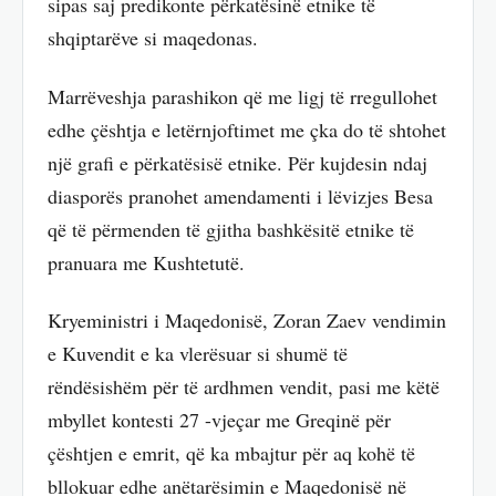
sipas saj predikonte përkatësinë etnike të
shqiptarëve si maqedonas.
Marrëveshja parashikon që me ligj të rregullohet
edhe çështja e letërnjoftimet me çka do të shtohet
një grafi e përkatësisë etnike. Për kujdesin ndaj
diasporës pranohet amendamenti i lëvizjes Besa
që të përmenden të gjitha bashkësitë etnike të
pranuara me Kushtetutë.
Kryeministri i Maqedonisë, Zoran Zaev vendimin
e Kuvendit e ka vlerësuar si shumë të
rëndësishëm për të ardhmen vendit, pasi me këtë
mbyllet kontesti 27 -vjeçar me Greqinë për
çështjen e emrit, që ka mbajtur për aq kohë të
bllokuar edhe anëtarësimin e Maqedonisë në