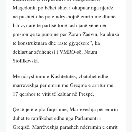
Maqedonia po bëhet shtet i okupuar nga njerëz
në pushtet dhe po e ndryshojnë emrin me dhunë.
Ish zyrtarë të partisë tonë tash janë vënë nën
presion që të punojnë për Zoran Zaevin, ka akuza
të konstruktuara dhe raste gjyqësore”, ka
deklaruar zëdhënësi i VMRO-së, Naum
Stoillkovski.
Me ndryshimin e Kushtetutës, zbatohet edhe
marrëveshja për emrin me Greqinë e arritur më
17 qershor të vitit të kaluar në Prespë.
Që të jetë e plotfuqishme, Marrëveshja për emrin
duhet të ratifikohet edhe nga Parlamenti i
Greqisë. Marrëveshja parasheh ndërrimin e emrit