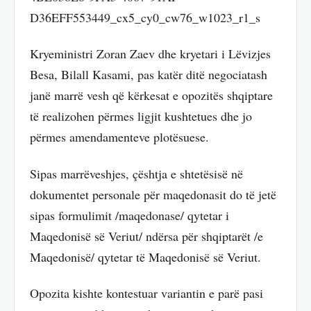
D36EFF553449_cx5_cy0_cw76_w1023_r1_s
Kryeministri Zoran Zaev dhe kryetari i Lëvizjes
Besa, Bilall Kasami, pas katër ditë negociatash
janë marrë vesh që kërkesat e opozitës shqiptare
të realizohen përmes ligjit kushtetues dhe jo
përmes amendamenteve plotësuese.
Sipas marrëveshjes, çështja e shtetësisë në
dokumentet personale për maqedonasit do të jetë
sipas formulimit /maqedonase/ qytetar i
Maqedonisë së Veriut/ ndërsa për shqiptarët /e
Maqedonisë/ qytetar të Maqedonisë së Veriut.
Opozita kishte kontestuar variantin e parë pasi