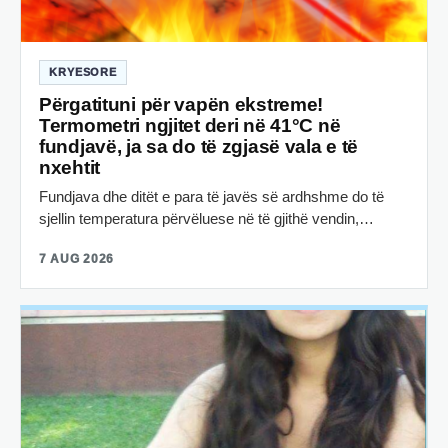
KRYESORE
Përgatituni për vapën ekstreme!
Termometri ngjitet deri në 41°C në
fundjavë, ja sa do të zgjasë vala e të
nxehtit
Fundjava dhe ditët e para të javës së ardhshme do të
sjellin temperatura përvëluese në të gjithë vendin,…
7 AUG 2026