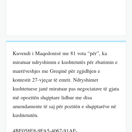
Kuvendi i Maqedonisë me 81 vota “për”, ka
miratuar ndryshimin e kushtetutës për zbatimin e
marrëveshjes me Greqinë për zgjidhjen e
kontestit 27-vjeçar të emrit. Ndryshimet
kushtetuese janë miratuar pas negociatave të gjata
më opozitën shqiptare lidhur me disa
amendamente të saj për pozitën e shqiptarëve në
kushtetutën.
4BE058E8-9FA5-4067-91AF-