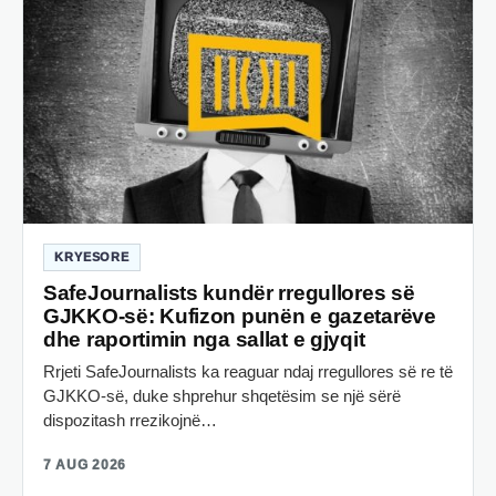
KRYESORE
SafeJournalists kundër rregullores së
GJKKO-së: Kufizon punën e gazetarëve
dhe raportimin nga sallat e gjyqit
Rrjeti SafeJournalists ka reaguar ndaj rregullores së re të
GJKKO-së, duke shprehur shqetësim se një sërë
dispozitash rrezikojnë…
7 AUG 2026