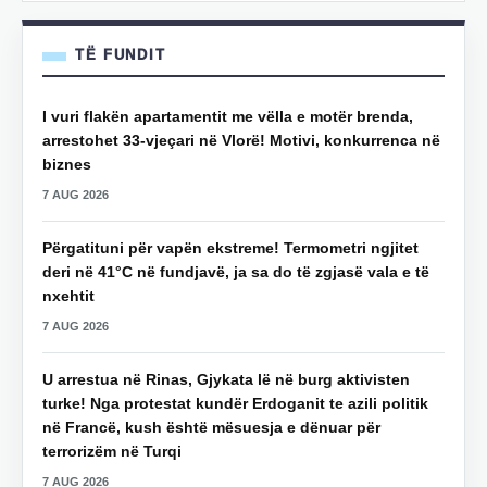
TË FUNDIT
I vuri flakën apartamentit me vëlla e motër brenda,
arrestohet 33-vjeçari në Vlorë! Motivi, konkurrenca në
biznes
7 AUG 2026
Përgatituni për vapën ekstreme! Termometri ngjitet
deri në 41°C në fundjavë, ja sa do të zgjasë vala e të
nxehtit
7 AUG 2026
U arrestua në Rinas, Gjykata lë në burg aktivisten
turke! Nga protestat kundër Erdoganit te azili politik
në Francë, kush është mësuesja e dënuar për
terrorizëm në Turqi
7 AUG 2026