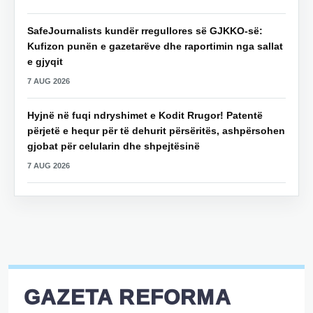
SafeJournalists kundër rregullores së GJKKO-së:
Kufizon punën e gazetarëve dhe raportimin nga sallat
e gjyqit
7 AUG 2026
Hyjnë në fuqi ndryshimet e Kodit Rrugor! Patentë
përjetë e hequr për të dehurit përsëritës, ashpërsohen
gjobat për celularin dhe shpejtësinë
7 AUG 2026
GAZETA REFORMA