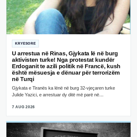
KRYESORE
U arrestua në Rinas, Gjykata lë në burg
aktivisten turke! Nga protestat kundër
Erdoganit te azili politik në Francë, kush
është mësuesja e dënuar për terrorizëm
në Turqi
Gjykata e Tiranës ka lënë në burg 32-vjeçaren turke
Julide Yazici, e arrestuar dy ditë më parë në…
7 AUG 2026