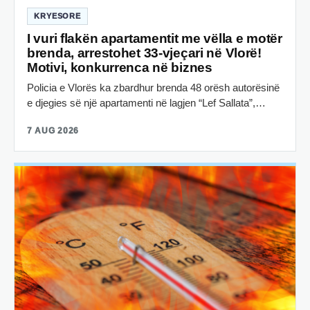
KRYESORE
I vuri flakën apartamentit me vëlla e motër
brenda, arrestohet 33-vjeçari në Vlorë!
Motivi, konkurrenca në biznes
Policia e Vlorës ka zbardhur brenda 48 orësh autorësinë
e djegies së një apartamenti në lagjen “Lef Sallata”,…
7 AUG 2026