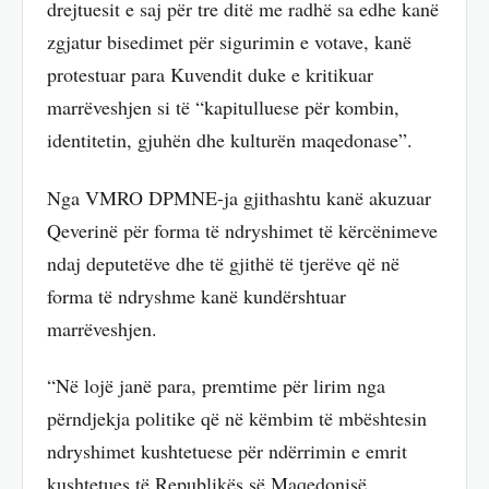
drejtuesit e saj për tre ditë me radhë sa edhe kanë
zgjatur bisedimet për sigurimin e votave, kanë
protestuar para Kuvendit duke e kritikuar
marrëveshjen si të “kapitulluese për kombin,
identitetin, gjuhën dhe kulturën maqedonase”.
Nga VMRO DPMNE-ja gjithashtu kanë akuzuar
Qeverinë për forma të ndryshimet të kërcënimeve
ndaj deputetëve dhe të gjithë të tjerëve që në
forma të ndryshme kanë kundërshtuar
marrëveshjen.
“Në lojë janë para, premtime për lirim nga
përndjekja politike që në këmbim të mbështesin
ndryshimet kushtetuese për ndërrimin e emrit
kushtetues të Republikës së Maqedonisë.