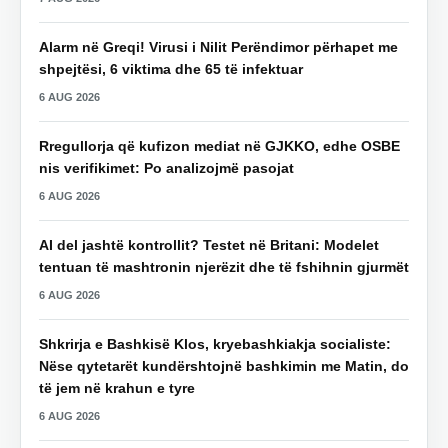
Alarm në Greqi! Virusi i Nilit Perëndimor përhapet me
shpejtësi, 6 viktima dhe 65 të infektuar
6 AUG 2026
Rregullorja që kufizon mediat në GJKKO, edhe OSBE
nis verifikimet: Po analizojmë pasojat
6 AUG 2026
AI del jashtë kontrollit? Testet në Britani: Modelet
tentuan të mashtronin njerëzit dhe të fshihnin gjurmët
6 AUG 2026
Shkrirja e Bashkisë Klos, kryebashkiakja socialiste:
Nëse qytetarët kundërshtojnë bashkimin me Matin, do
të jem në krahun e tyre
6 AUG 2026