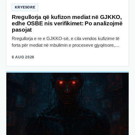
KRYESORE
Rregullorja që kufizon mediat në GJKKO,
edhe OSBE nis verifikimet: Po analizojmë
pasojat
Rregullorja e re e GJKKO-së, e cila vendos kufizime të
forta për mediat në mbulimin e proceseve gjyqësore,…
6 AUG 2026