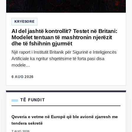
KRYESORE
AI del jashtë kontrollit? Testet në Britani:
Modelet tentuan të mashtronin njerëzit
dhe të fshihnin gjurmët
Një raport i Institutit Britanik për Sigurinë e Inteligjencës
Artificiale ka ngritur shqetësime të forta pasi disa
modele…
6 AUG 2026
TË FUNDIT
Qeveria e vetme në Europë që ble avionë zjarresh me
tendera sekretë
7 AUG 2026