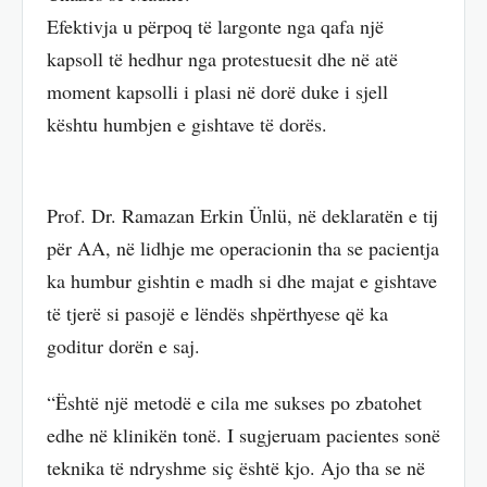
Efektivja u përpoq të largonte nga qafa një
kapsoll të hedhur nga protestuesit dhe në atë
moment kapsolli i plasi në dorë duke i sjell
kështu humbjen e gishtave të dorës.
Prof. Dr. Ramazan Erkin Ünlü, në deklaratën e tij
për AA, në lidhje me operacionin tha se pacientja
ka humbur gishtin e madh si dhe majat e gishtave
të tjerë si pasojë e lëndës shpërthyese që ka
goditur dorën e saj.
“Është një metodë e cila me sukses po zbatohet
edhe në klinikën tonë. I sugjeruam pacientes sonë
teknika të ndryshme siç është kjo. Ajo tha se në