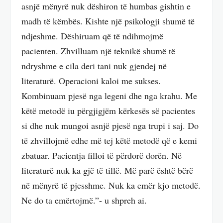
asnjë mënyrë nuk dëshiron të humbas gishtin e
madh të këmbës. Kishte një psikologji shumë të
ndjeshme. Dëshiruam që të ndihmojmë
pacienten. Zhvilluam një teknikë shumë të
ndryshme e cila deri tani nuk gjendej në
literaturë. Operacioni kaloi me sukses.
Kombinuam pjesë nga legeni dhe nga krahu. Me
këtë metodë iu përgjigjëm kërkesës së pacientes
si dhe nuk mungoi asnjë pjesë nga trupi i saj. Do
të zhvillojmë edhe më tej këtë metodë që e kemi
zbatuar. Pacientja filloi të përdorë dorën. Në
literaturë nuk ka gjë të tillë. Më parë është bërë
në mënyrë të pjesshme. Nuk ka emër kjo metodë.
Ne do ta emërtojmë.”- u shpreh ai.