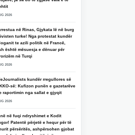
htit
UG 2026
rrestua në Rinas, Gjykata lë në burg
ivisten turke! Nga protestat kundër
oganit te azili politik në Francë,
sh është mësuesja e dënuar për
rorizëm në Turqi
UG 2026
eJournalists kundër rregullores së
KKO-së: Kufizon punën e gazetarëve
 raportimin nga sallat e gjyqit
UG 2026
jnë në fuqi ndryshimet e Kodit
gor! Patentë përjetë e hequr për të
hurit përsëritës, ashpërsohen gjobat