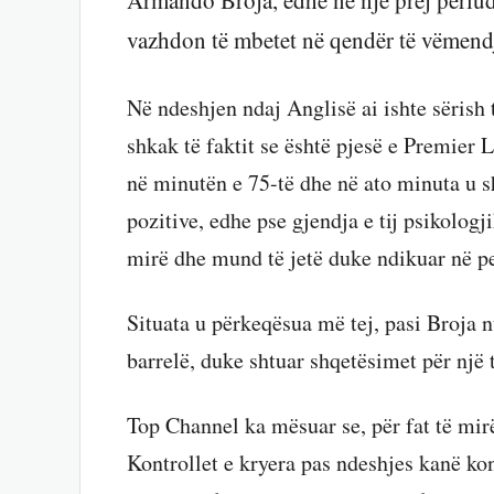
Armando Broja, edhe në një prej periudh
vazhdon të mbetet në qendër të vëmend
Në ndeshjen ndaj Anglisë ai ishte sërish
shkak të faktit se është pjesë e Premier 
në minutën e 75-të dhe në ato minuta u sh
pozitive, edhe pse gjendja e tij psikolo
mirë dhe mund të jetë duke ndikuar në pe
Situata u përkeqësua më tej, pasi Broja 
barrelë, duke shtuar shqetësimet për një 
Top Channel ka mësuar se, për fat të mir
Kontrollet e kryera pas ndeshjes kanë kon