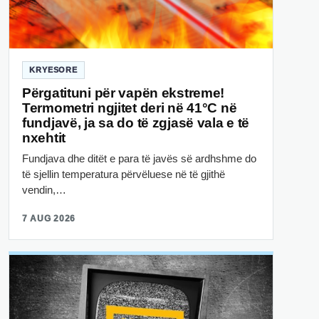
KRYESORE
Përgatituni për vapën ekstreme!
Termometri ngjitet deri në 41°C në
fundjavë, ja sa do të zgjasë vala e të
nxehtit
Fundjava dhe ditët e para të javës së ardhshme do
të sjellin temperatura përvëluese në të gjithë
vendin,…
7 AUG 2026