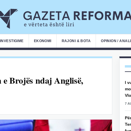
INVESTIGIME
EKONOMI
RAJONI & BOTA
OPINION / ANAL
 e Brojës ndaj Anglisë,
I v
mot
Vlo
7 A
Pë
Ter
fun