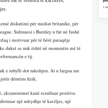
ave më të vështira të karrierës,
për
jes.
7 A
 temë diskutimi për mediat britanike, për
League. Sulmuesi i Burnley u fut në fushë
faq i motivuar për të bërë paraqitje
gjike duket se nuk është në momentin më të
rformancën e tij.
nuk e mbylli dot ndeshjen. Ai u largua me
tjetër dëmtim fizik.
ë, ekzaminimet kanë rezultuar pozitive.
firmuar një ndrydhje të kaviljes, një