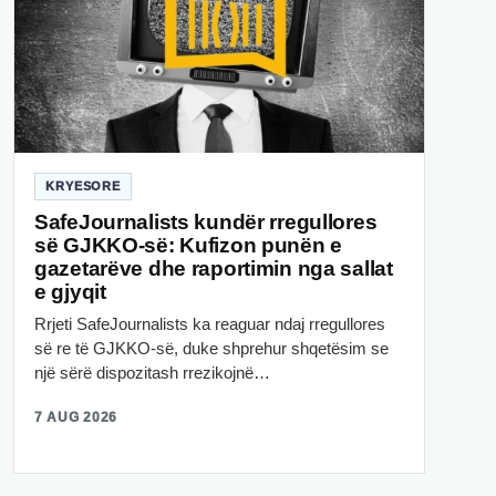
KRYESORE
SafeJournalists kundër rregullores
së GJKKO-së: Kufizon punën e
gazetarëve dhe raportimin nga sallat
e gjyqit
Rrjeti SafeJournalists ka reaguar ndaj rregullores
së re të GJKKO-së, duke shprehur shqetësim se
një sërë dispozitash rrezikojnë…
7 AUG 2026