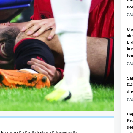
nxe
7 A
U a
akt
Erd
ku
ter
7 A
Saf
GJ
dhe
7 A
Hy
Rru
de