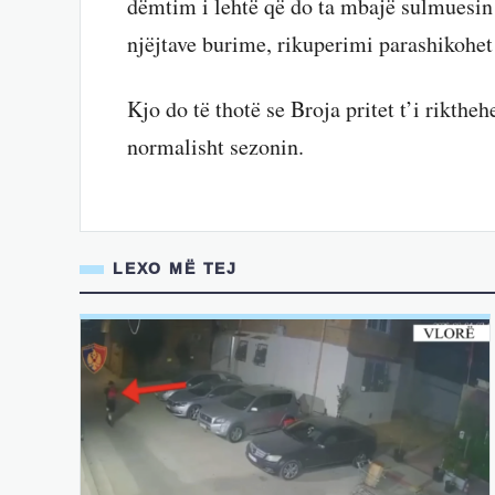
dëmtim i lehtë që do ta mbajë sulmuesin j
njëjtave burime, rikuperimi parashikohet 
Kjo do të thotë se Broja pritet t’i rikthe
normalisht sezonin.
LEXO MË TEJ