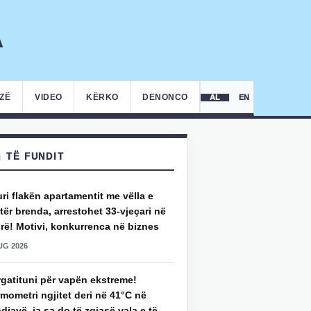
IZË
VIDEO
KËRKO
DENONCO
AL
EN
TË FUNDIT
uri flakën apartamentit me vëlla e
ër brenda, arrestohet 33-vjeçari në
rë! Motivi, konkurrenca në biznes
UG 2026
rgatituni për vapën ekstreme!
mometri ngjitet deri në 41°C në
djavë, ja sa do të zgjasë vala e të