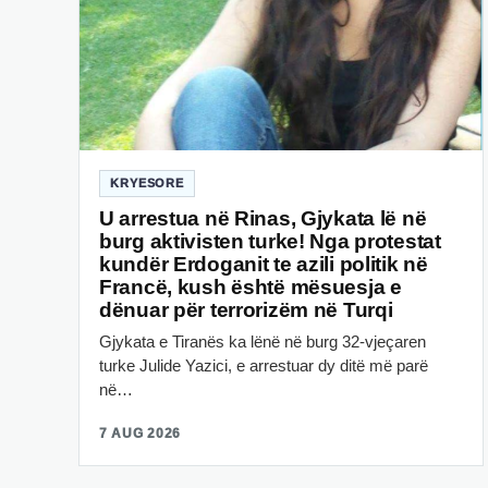
KRYESORE
U arrestua në Rinas, Gjykata lë në
burg aktivisten turke! Nga protestat
kundër Erdoganit te azili politik në
Francë, kush është mësuesja e
dënuar për terrorizëm në Turqi
Gjykata e Tiranës ka lënë në burg 32-vjeçaren
turke Julide Yazici, e arrestuar dy ditë më parë
në…
7 AUG 2026