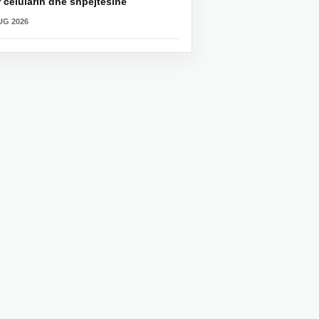
 celularin dhe shpejtësinë
UG 2026