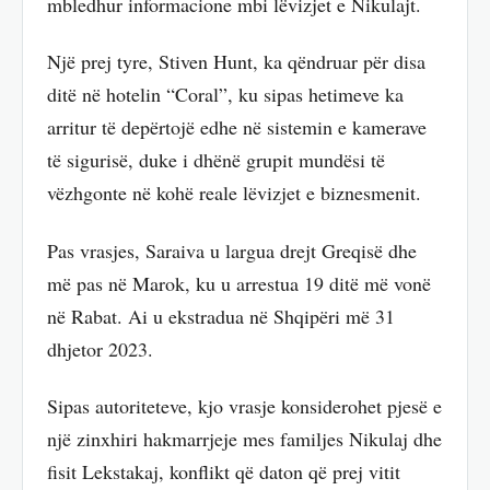
mbledhur informacione mbi lëvizjet e Nikulajt.
Një prej tyre, Stiven Hunt, ka qëndruar për disa
ditë në hotelin “Coral”, ku sipas hetimeve ka
arritur të depërtojë edhe në sistemin e kamerave
të sigurisë, duke i dhënë grupit mundësi të
vëzhgonte në kohë reale lëvizjet e biznesmenit.
Pas vrasjes, Saraiva u largua drejt Greqisë dhe
më pas në Marok, ku u arrestua 19 ditë më vonë
në Rabat. Ai u ekstradua në Shqipëri më 31
dhjetor 2023.
Sipas autoriteteve, kjo vrasje konsiderohet pjesë e
një zinxhiri hakmarrjeje mes familjes Nikulaj dhe
fisit Lekstakaj, konflikt që daton që prej vitit