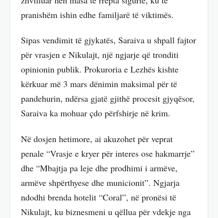
pranishëm ishin edhe familjarë të viktimës.
Sipas vendimit të gjykatës, Saraiva u shpall fajtor
për vrasjen e Nikulajt, një ngjarje që tronditi
opinionin publik. Prokuroria e Lezhës kishte
kërkuar më 3 mars dënimin maksimal për të
pandehurin, ndërsa gjatë gjithë procesit gjyqësor,
Saraiva ka mohuar çdo përfshirje në krim.
Në dosjen hetimore, ai akuzohet për veprat
penale “Vrasje e kryer për interes ose hakmarrje”
dhe “Mbajtja pa leje dhe prodhimi i armëve,
armëve shpërthyese dhe municionit”. Ngjarja
ndodhi brenda hotelit “Coral”, në pronësi të
Nikulajt, ku biznesmeni u qëllua për vdekje nga