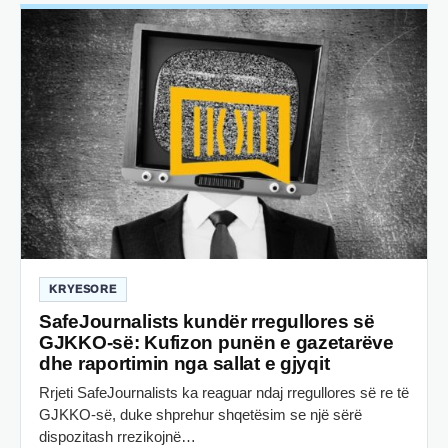
KRYESORE
SafeJournalists kundër rregullores së
GJKKO-së: Kufizon punën e gazetarëve
dhe raportimin nga sallat e gjyqit
Rrjeti SafeJournalists ka reaguar ndaj rregullores së re të
GJKKO-së, duke shprehur shqetësim se një sërë
dispozitash rrezikojnë…