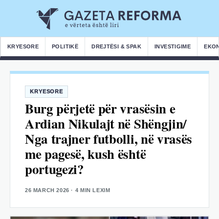
KRYESORE
POLITIKË
DREJTËSI & SPAK
INVESTIGIME
EKO
KRYESORE
Burg përjetë për vrasësin e
Ardian Nikulajt në Shëngjin/
Nga trajner futbolli, në vrasës
me pagesë, kush është
portugezi?
26 MARCH 2026
· 4 MIN LEXIM