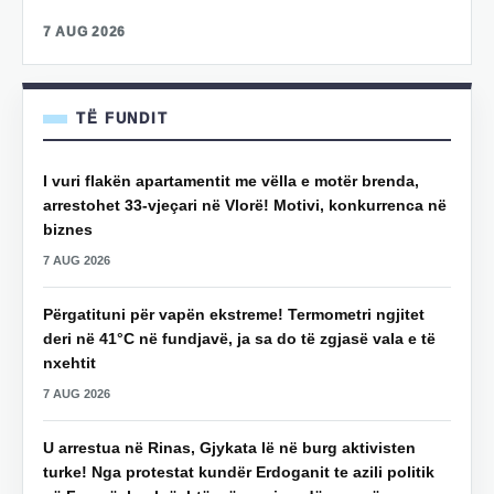
7 AUG 2026
TË FUNDIT
I vuri flakën apartamentit me vëlla e motër brenda,
arrestohet 33-vjeçari në Vlorë! Motivi, konkurrenca në
biznes
7 AUG 2026
Përgatituni për vapën ekstreme! Termometri ngjitet
deri në 41°C në fundjavë, ja sa do të zgjasë vala e të
nxehtit
7 AUG 2026
U arrestua në Rinas, Gjykata lë në burg aktivisten
turke! Nga protestat kundër Erdoganit te azili politik