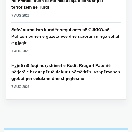
në Francë, kush është mësuesja e dënuar për
terrorizëm në Turqi
7 AUG 2026
SafeJournalists kundër rregullores së GJKKO-së:
Kufizon punën e gazetarëve dhe raportimin nga sallat
e gjyqit
7 AUG 2026
Hyjnë në fuqi ndryshimet e Kodit Rrugor! Patentë
përjetë e hequr për të dehurit përsëritës, ashpërsohen
gjobat për celularin dhe shpejtësinë
7 AUG 2026