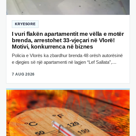
KRYESORE
I vuri flakën apartamentit me vëlla e motër
brenda, arrestohet 33-vjeçari në Vlorë!
Motivi, konkurrenca në biznes
Policia e Vlorës ka zbardhur brenda 48 orësh autorësinë
e djegies së një apartamenti në lagjen “Lef Sallata”,…
7 AUG 2026