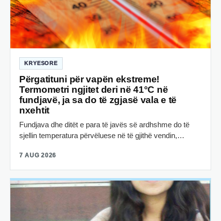
KRYESORE
Përgatituni për vapën ekstreme!
Termometri ngjitet deri në 41°C në
fundjavë, ja sa do të zgjasë vala e të
nxehtit
Fundjava dhe ditët e para të javës së ardhshme do të
sjellin temperatura përvëluese në të gjithë vendin,…
7 AUG 2026