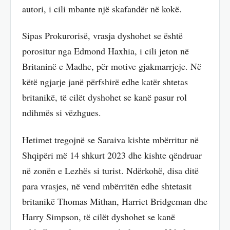
autori, i cili mbante një skafandër në kokë.
Sipas Prokurorisë, vrasja dyshohet se është
porositur nga Edmond Haxhia, i cili jeton në
Britaninë e Madhe, për motive gjakmarrjeje. Në
këtë ngjarje janë përfshirë edhe katër shtetas
britanikë, të cilët dyshohet se kanë pasur rol
ndihmës si vëzhgues.
Hetimet tregojnë se Saraiva kishte mbërritur në
Shqipëri më 14 shkurt 2023 dhe kishte qëndruar
në zonën e Lezhës si turist. Ndërkohë, disa ditë
para vrasjes, në vend mbërritën edhe shtetasit
britanikë Thomas Mithan, Harriet Bridgeman dhe
Harry Simpson, të cilët dyshohet se kanë