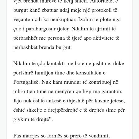
vjet brenda mureve të këtij shteti. Autoritetet e
burgut kanë zbatuar ndaj meje një protokoll të
veçantë i cili ka nënkuptuar. Izolim të plotë nga
çdo i paraburgosur tjetër. Ndalim të ajrimit të
përbashkët me persona të tjerë apo aktivitete të
përbashkët brenda burgut.
Ndalim të çdo kontakti me botën e jashtme, duke
përfshirë familjen time dhe konsullatën e
Portugalisë. Nuk kam mundur të kontribuoj në
mbrojtjen time në mënyrën që ligji ma garanton.
Kjo nuk është ankesë e thjeshtë për kushte jetese,
është shkelje e drejtpërdrejtë e të drejtës sime për
gjykim të drejtë”.
Pas marrjes së formës së prerë të vendimit,