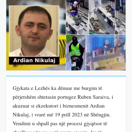
Gjykata e Lezhës ka dënuar me burgim të
përjetshëm shtetasin portugez Ruben Saraiva, i
akuzuar si ekzekutori i biznesmenit Ardian
Nikulaj, i vrarë më 19 prill 2023 në Shëngjin.
Vendimi u shpall pas një procesi gjyqësor të
zhvilluar nën masa të rrepta sigurie, ku të