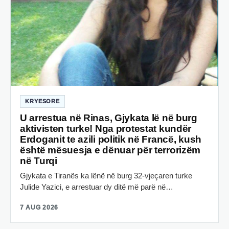
KRYESORE
U arrestua në Rinas, Gjykata lë në burg
aktivisten turke! Nga protestat kundër
Erdoganit te azili politik në Francë, kush
është mësuesja e dënuar për terrorizëm
në Turqi
Gjykata e Tiranës ka lënë në burg 32-vjeçaren turke
Julide Yazici, e arrestuar dy ditë më parë në…
7 AUG 2026