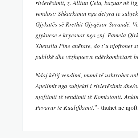
rivlerësimit, z. Alltun Çela, bazuar në li
vendosi: Shkarkimin nga detyra të subjekti
Gjykatës së Rrethit Gjyqësor Sarandë. V
gjykuese e kryesuar nga znj. Pamela Qirk
Xhensila Pine anëtare, do t’u njoftohet su
publikë dhe vëzhguesve ndërkombëtarë br
Ndaj këtij vendimi, mund të ushtrohet an
Apelimit nga subjekti i rivlerësimit dhe/
njoftimit të vendimit të Komisionit. Ank
Pavarur të Kualifikimit.
”- thuhet në njo