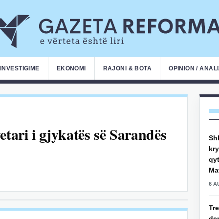
INVESTIGIME
EKONOMI
RAJONI & BOTA
OPINION / ANAL
etari i gjykatës së Sarandës
Shk
kry
qy
Mat
6 A
Tre
de