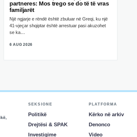
partneres: Mos trego se do të të vras
familjarët
Një ngjarje e rëndë është zbuluar në Greqi, ku një
41-vjeçar shqiptar është arrestuar pasi akuzohet
se ka…
6 AUG 2026
SEKSIONE
PLATFORMA
Politikë
Kërko në arkiv
ikë,
Drejtësi & SPAK
Denonco
Investigime
Video