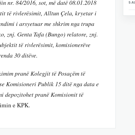
gjin nr. 84/2016, sot, më datë 08.01.2018
5 A
t të rivlerësimit, Alltun Çela, ​kryetar i
endimi i arsyetuar me shkrim nga trupa
o, znj. Genta Tafa (Bungo) relatore, znj.
bjektit të rivlerësimit, komisionerëve
enda 30 ditëve.
kimim pranë Kolegjit të Posaçëm të
ose Komisioneri Publik 15 ditë nga data e
imi depozitohet pranë Komisionit të
ftimin e KPK.