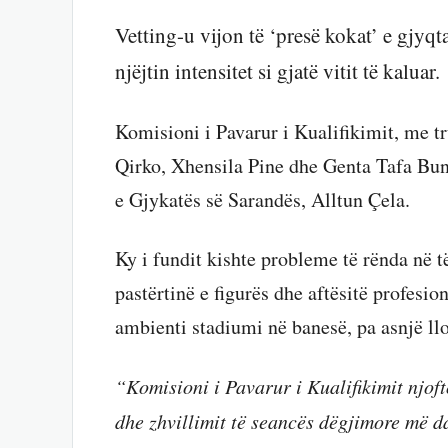
Vetting-u vijon të ‘presë kokat’ e gjyq
njëjtin intensitet si gjatë vitit të kaluar.
Komisioni i Pavarur i Kualifikimit, me t
Qirko, Xhensila Pine dhe Genta Tafa Bun
e Gjykatës së Sarandës, Alltun Çela.
Ky i fundit kishte probleme të rënda në të
pastërtinë e figurës dhe aftësitë profesio
ambienti stadiumi në banesë, pa asnjë ll
“Komisioni i Pavarur i Kualifikimit njof
dhe zhvillimit të seancës dëgjimore më d