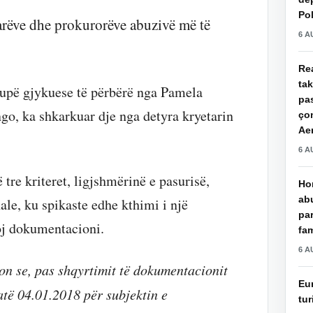
Pol
tarëve dhe prokurorëve abuzivë më të
6 A
Rea
ta
rupë gjykuese të përbërë nga Pamela
pas
go, ka shkarkuar dje nga detyra kryetarin
çon
Aer
6 A
 tre kriteret, ligjshmërinë e pasurisë,
Hor
ab
nale, ku spikaste edhe kthimi i një
par
oj dokumentacioni.
fam
6 A
ton se, pas shqyrtimit të dokumentacionit
Eu
atë 04.01.2018 për subjektin e
tur