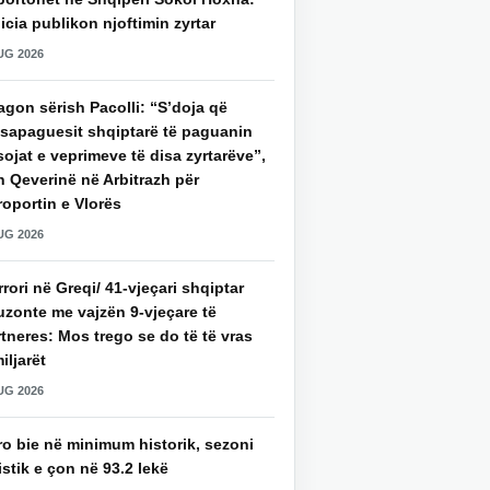
icia publikon njoftimin zyrtar
UG 2026
gon sërish Pacolli: “S’doja që
ksapaguesit shqiptarë të paguanin
ojat e veprimeve të disa zyrtarëve”,
 Qeverinë në Arbitrazh për
oportin e Vlorës
UG 2026
rori në Greqi/ 41-vjeçari shqiptar
uzonte me vajzën 9-vjeçare të
tneres: Mos trego se do të të vras
iljarët
UG 2026
ro bie në minimum historik, sezoni
istik e çon në 93.2 lekë