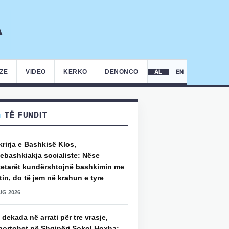
IZË
VIDEO
KËRKO
DENONCO
AL
EN
TË FUNDIT
rirja e Bashkisë Klos,
ebashkiakja socialiste: Nëse
tetarët kundërshtojnë bashkimin me
in, do të jem në krahun e tyre
UG 2026
 dekada në arrati për tre vrasje,
portohet në Shqipëri Sokol Hoxha: