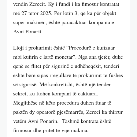
vendin Zerecit. Ky i fundi i ka fimosur kontratat
më 27 tetor 2025. Për lotin 3, që ka për objekt
super makinën, është paracaktuar kompania e
Avni Ponarit.
Lloji i prokurimit është “Procedurë e kufizuar
mbi kufirin e lartë monetar”. Nga ana tjetër, duke
qenë se flitet për sigurinë e udhëheqësit, tenderi
është bërë sipas rregullave të prokurimit të fushës
së sigurisë. Më konkretisht, është një tender
sekret, ku ftohen kompani të caktuara.
Megjithëse në këto procedura duhen ftuar të
paktën dy opeatorë pjesëmarrës, Zereci ka thirrur
vetëm Avni Ponarin. Tashmë kontrata është
firmosur dhe pritet të vijë makina.