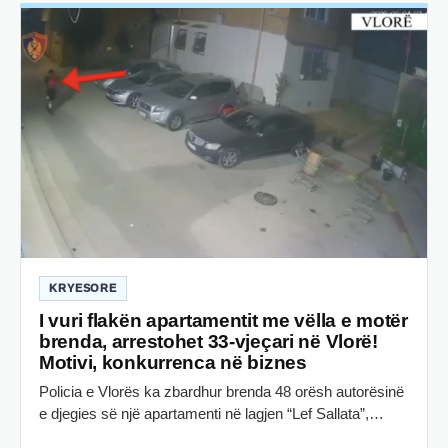
KRYESORE
I vuri flakën apartamentit me vëlla e motër
brenda, arrestohet 33-vjeçari në Vlorë!
Motivi, konkurrenca në biznes
Policia e Vlorës ka zbardhur brenda 48 orësh autorësinë
e djegies së një apartamenti në lagjen “Lef Sallata”,…