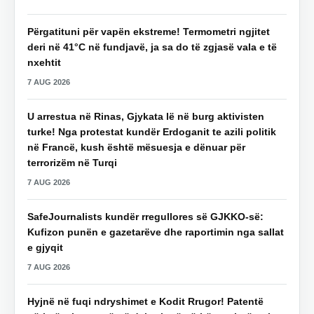
Përgatituni për vapën ekstreme! Termometri ngjitet
deri në 41°C në fundjavë, ja sa do të zgjasë vala e të
nxehtit
7 AUG 2026
U arrestua në Rinas, Gjykata lë në burg aktivisten
turke! Nga protestat kundër Erdoganit te azili politik
në Francë, kush është mësuesja e dënuar për
terrorizëm në Turqi
7 AUG 2026
SafeJournalists kundër rregullores së GJKKO-së:
Kufizon punën e gazetarëve dhe raportimin nga sallat
e gjyqit
7 AUG 2026
Hyjnë në fuqi ndryshimet e Kodit Rrugor! Patentë