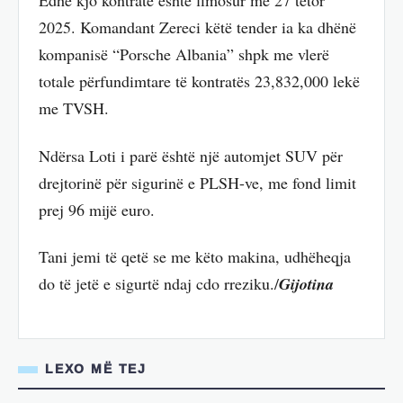
Edhe kjo kontratë është fimosur më 27 tetor
2025. Komandant Zereci këtë tender ia ka dhënë
kompanisë “Porsche Albania” shpk me vlerë
totale përfundimtare të kontratës 23,832,000 lekë
me TVSH.
Ndërsa Loti i parë është një automjet SUV për
drejtorinë për sigurinë e PLSH-ve, me fond limit
prej 96 mijë euro.
Tani jemi të qetë se me këto makina, udhëheqja
do të jetë e sigurtë ndaj cdo rreziku./
Gijotina
LEXO MË TEJ