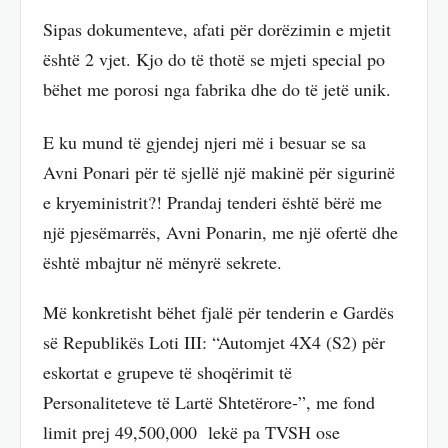
Sipas dokumenteve, afati për dorëzimin e mjetit
është 2 vjet. Kjo do të thotë se mjeti special po
bëhet me porosi nga fabrika dhe do të jetë unik.
E ku mund të gjendej njeri më i besuar se sa
Avni Ponari për të sjellë një makinë për sigurinë
e kryeministrit?! Prandaj tenderi është bërë me
një pjesëmarrës, Avni Ponarin, me një ofertë dhe
është mbajtur në mënyrë sekrete.
Më konkretisht bëhet fjalë për tenderin e Gardës
së Republikës Loti III: “Automjet 4X4 (S2) për
eskortat e grupeve të shoqërimit të
Personaliteteve të Lartë Shtetërore-”, me fond
limit prej 49,500,000 lekë pa TVSH ose