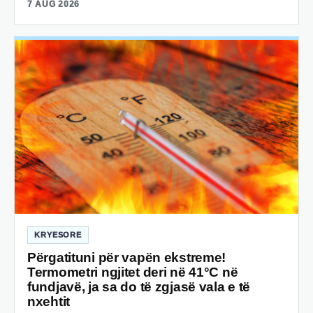
7 AUG 2026
KRYESORE
Përgatituni për vapën ekstreme!
Termometri ngjitet deri në 41°C në
fundjavë, ja sa do të zgjasë vala e të
nxehtit