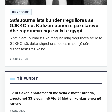
KRYESORE
SafeJournalists kundër rregullores së
GJKKO-së: Kufizon punën e gazetarëve
dhe raportimin nga sallat e gjyqit
Rrjeti SafeJournalists ka reaguar ndaj rregullores së re të
GJKKO-së, duke shprehur shqetësim se një sërë
dispozitash rrezikojnë…
7 AUG 2026
TË FUNDIT
I vuri flakën apartamentit me vëlla e motër brenda,
arrestohet 33-vjeçari në Vlorë! Motivi, konkurrenca në
biznes
7 AUG 2026