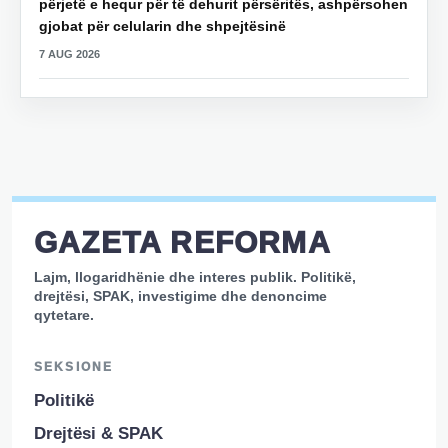
përjetë e hequr për të dehurit përsëritës, ashpërsohen
gjobat për celularin dhe shpejtësinë
7 AUG 2026
GAZETA REFORMA
Lajm, llogaridhënie dhe interes publik. Politikë,
drejtësi, SPAK, investigime dhe denoncime
qytetare.
SEKSIONE
Politikë
Drejtësi & SPAK