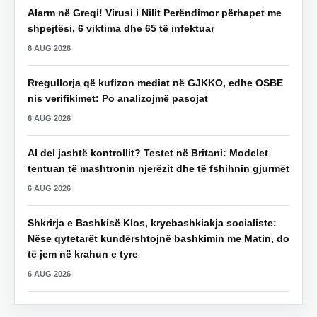
Alarm në Greqi! Virusi i Nilit Perëndimor përhapet me
shpejtësi, 6 viktima dhe 65 të infektuar
6 AUG 2026
Rregullorja që kufizon mediat në GJKKO, edhe OSBE
nis verifikimet: Po analizojmë pasojat
6 AUG 2026
AI del jashtë kontrollit? Testet në Britani: Modelet
tentuan të mashtronin njerëzit dhe të fshihnin gjurmët
6 AUG 2026
Shkrirja e Bashkisë Klos, kryebashkiakja socialiste:
Nëse qytetarët kundërshtojnë bashkimin me Matin, do
të jem në krahun e tyre
6 AUG 2026