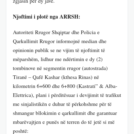
zgjasin për dy javë.
Njoftimi i plotë nga ARRSH:
Autoriteti Rrugor Shqiptar dhe Policia e
Qarkullimit Rrugor informojnë median dhe
opinionin publik se ne vijim të njoftimit të
mëparshëm, lidhur me ndërtimin e dy (2)
tombinove në segmentin rrugor (autostrada)
Tiranë – Qafë Kashar (kthesa Rinas) në
kilometrin 6+600 dhe 6+800 (Kastrati” & Alba-
Elettrica), plani i përditësuar i devijimit të trafikut
me sinjalistikën e duhur të përkohshme për të
shmangur bllokimin e qarkullimit dhe garantuar
mbarëvajtjen e punës në terren do të jetë si më
poshtë: