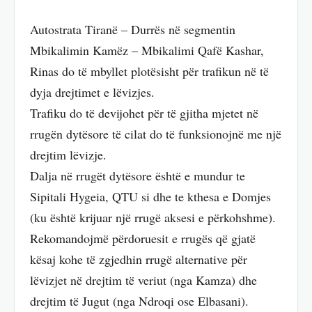
Autostrata Tiranë – Durrës në segmentin
Mbikalimin Kamëz – Mbikalimi Qafë Kashar,
Rinas do të mbyllet plotësisht për trafikun në të
dyja drejtimet e lëvizjes.
Trafiku do të devijohet për të gjitha mjetet në
rrugën dytësore të cilat do të funksionojnë me një
drejtim lëvizje.
Dalja në rrugët dytësore është e mundur te
Sipitali Hygeia, QTU si dhe te kthesa e Domjes
(ku është krijuar një rrugë aksesi e përkohshme).
Rekomandojmë përdoruesit e rrugës që gjatë
kësaj kohe të zgjedhin rrugë alternative për
lëvizjet në drejtim të veriut (nga Kamza) dhe
drejtim të Jugut (nga Ndroqi ose Elbasani).