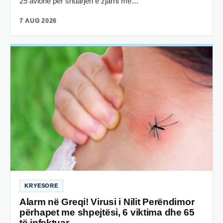
25 avionë për shuarjen e zjarrit me…
7 AUG 2026
KRYESORE
Alarm në Greqi! Virusi i Nilit Perëndimor
përhapet me shpejtësi, 6 viktima dhe 65
të infektuar