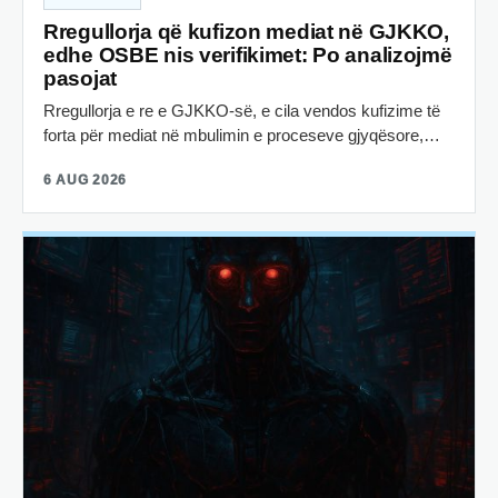
Rregullorja që kufizon mediat në GJKKO,
edhe OSBE nis verifikimet: Po analizojmë
pasojat
Rregullorja e re e GJKKO-së, e cila vendos kufizime të
forta për mediat në mbulimin e proceseve gjyqësore,…
6 AUG 2026