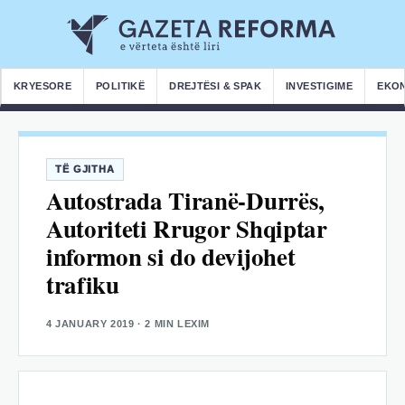
KRYESORE
POLITIKË
DREJTËSI & SPAK
INVESTIGIME
EKO
TË GJITHA
Autostrada Tiranë-Durrës,
Autoriteti Rrugor Shqiptar
informon si do devijohet
trafiku
4 JANUARY 2019
· 2 MIN LEXIM