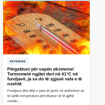
KRYESORE
Përgatituni për vapën ekstreme!
Termometri ngjitet deri në 41°C në
fundjavë, ja sa do të zgjasë vala e të
nxehtit
Fundjava dhe ditët e para të javës së ardhshme do
të sjellin temperatura përvëluese në të gjithë
vendin,…