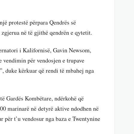
 një protestë përpara Qendrës së
gjerua në të gjithë qendrën e qytetit.
vernatori i Kalifornisë, Gavin Newsom,
e vendimin për vendosjen e trupave
me”, duke kërkuar që rendi të mbahej nga
a të Gardës Kombëtare, ndërkohë që
00 marinarë në detyrë aktive ndodhen në
tur për t’u vendosur nga baza e Twentynine