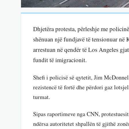
Dhjetëra protesta, përleshje me polici
shënuan një fundjavë të tensionuar në K
arrestuan në qendër të Los Angeles gjat
fundit të imigracionit.
Shefi i policisë së qytetit, Jim McDonnel
rezistencë të fortë dhe përdori gaz lotsje
turmat.
Sipas raportimeve nga CNN, protestuesit 
ndërsa autoritetet shpallën të gjithë zonë