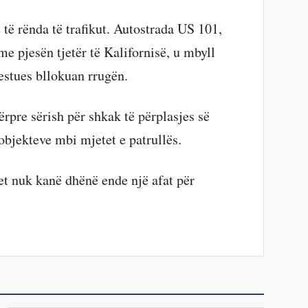
 të rënda të trafikut. Autostrada US 101,
me pjesën tjetër të Kalifornisë, u mbyll
estues bllokuan rrugën.
ërpre sërish për shkak të përplasjes së
objekteve mbi mjetet e patrullës.
et nuk kanë dhënë ende një afat për