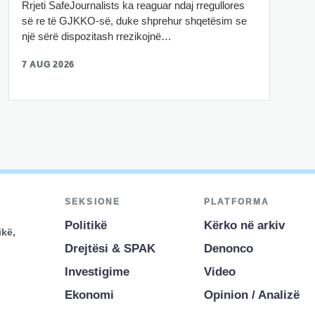
Rrjeti SafeJournalists ka reaguar ndaj rregullores
së re të GJKKO-së, duke shprehur shqetësim se
një sërë dispozitash rrezikojnë…
7 AUG 2026
SEKSIONE
PLATFORMA
Politikë
Kërko në arkiv
ikë,
Drejtësi & SPAK
Denonco
Investigime
Video
Ekonomi
Opinion / Analizë