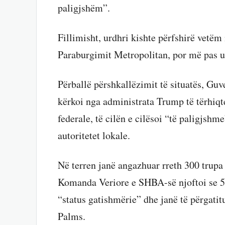
paligjshëm”.
Fillimisht, urdhri kishte përfshirë vetëm
Paraburgimit Metropolitan, por më pas u z
Përballë përshkallëzimit të situatës, Gu
kërkoi nga administrata Trump të tërhiqt
federale, të cilën e cilësoi “të paligjsh
autoritetet lokale.
Në terren janë angazhuar rreth 300 trup
Komanda Veriore e SHBA-së njoftoi se 5
“status gatishmërie” dhe janë të përgati
Palms.