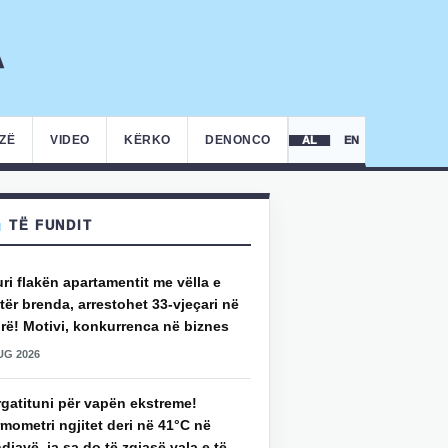
IZË
VIDEO
KËRKO
DENONCO
AL
EN
TË FUNDIT
uri flakën apartamentit me vëlla e
ër brenda, arrestohet 33-vjeçari në
rë! Motivi, konkurrenca në biznes
UG 2026
rgatituni për vapën ekstreme!
mometri ngjitet deri në 41°C në
djavë, ja sa do të zgjasë vala e të