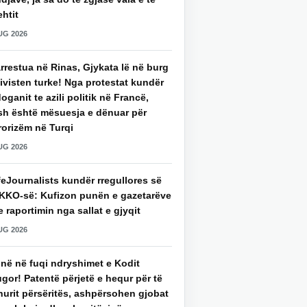
htit
UG 2026
rrestua në Rinas, Gjykata lë në burg
ivisten turke! Nga protestat kundër
oganit te azili politik në Francë,
sh është mësuesja e dënuar për
rorizëm në Turqi
UG 2026
eJournalists kundër rregullores së
KKO-së: Kufizon punën e gazetarëve
 raportimin nga sallat e gjyqit
UG 2026
jnë në fuqi ndryshimet e Kodit
gor! Patentë përjetë e hequr për të
hurit përsëritës, ashpërsohen gjobat