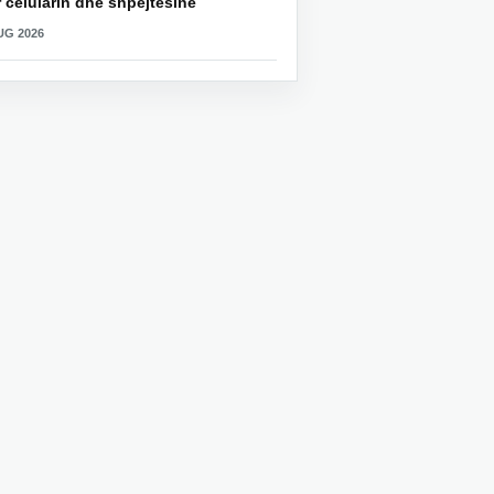
 celularin dhe shpejtësinë
UG 2026