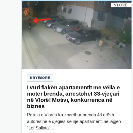
KRYESORE
I vuri flakën apartamentit me vëlla e
motër brenda, arrestohet 33-vjeçari
në Vlorë! Motivi, konkurrenca në
biznes
Policia e Vlorës ka zbardhur brenda 48 orësh
autorësinë e djegies së një apartamenti në lagjen
“Lef Sallata”,…