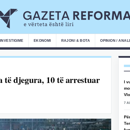
INVESTIGIME
EKONOMI
RAJONI & BOTA
OPINION / ANAL
të djegura, 10 të arrestuar
I v
mot
Vlo
7 A
Pë
Ter
fun