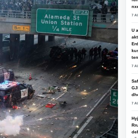
nxe
7 A
U a
akt
Erd
ku
ter
7 A
Saf
GJ
dhe
7 A
Hy
Rru
de