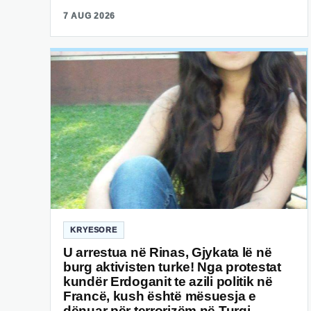
7 AUG 2026
KRYESORE
U arrestua në Rinas, Gjykata lë në
burg aktivisten turke! Nga protestat
kundër Erdoganit te azili politik në
Francë, kush është mësuesja e
dënuar për terrorizëm në Turqi