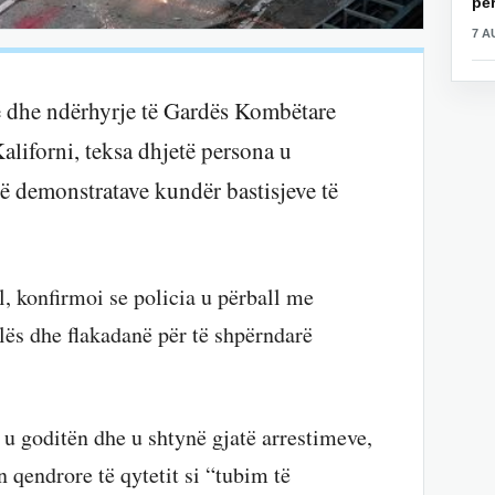
për
7 A
në dhe ndërhyrje të Gardës Kombëtare
aliforni, teksa dhjetë persona u
ë demonstratave kundër bastisjeve të
l, konfirmoi se policia u përball me
llës dhe flakadanë për të shpërndarë
u goditën dhe u shtynë gjatë arrestimeve,
n qendrore të qytetit si “tubim të