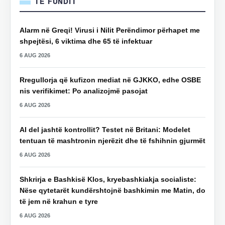
TË FUNDIT
Alarm në Greqi! Virusi i Nilit Perëndimor përhapet me
shpejtësi, 6 viktima dhe 65 të infektuar
6 AUG 2026
Rregullorja që kufizon mediat në GJKKO, edhe OSBE
nis verifikimet: Po analizojmë pasojat
6 AUG 2026
AI del jashtë kontrollit? Testet në Britani: Modelet
tentuan të mashtronin njerëzit dhe të fshihnin gjurmët
6 AUG 2026
Shkrirja e Bashkisë Klos, kryebashkiakja socialiste:
Nëse qytetarët kundërshtojnë bashkimin me Matin, do
të jem në krahun e tyre
6 AUG 2026