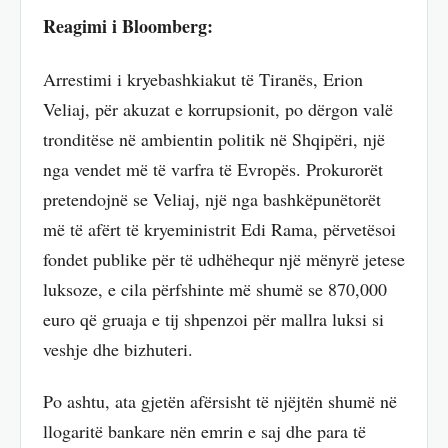
Reagimi i Bloomberg:
Arrestimi i kryebashkiakut të Tiranës, Erion
Veliaj, për akuzat e korrupsionit, po dërgon valë
tronditëse në ambientin politik në Shqipëri, një
nga vendet më të varfra të Evropës. Prokurorët
pretendojnë se Veliaj, një nga bashkëpunëtorët
më të afërt të kryeministrit Edi Rama, përvetësoi
fondet publike për të udhëhequr një mënyrë jetese
luksoze, e cila përfshinte më shumë se 870,000
euro që gruaja e tij shpenzoi për mallra luksi si
veshje dhe bizhuteri.
Po ashtu, ata gjetën afërsisht të njëjtën shumë në
llogaritë bankare nën emrin e saj dhe para të