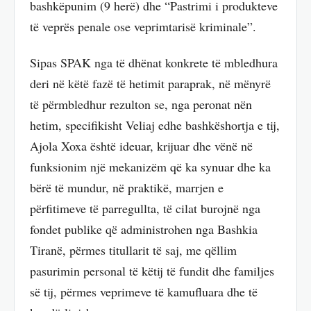
bashkëpunim (9 herë) dhe “Pastrimi i produkteve
të veprës penale ose veprimtarisë kriminale”.
Sipas SPAK nga të dhënat konkrete të mbledhura
deri në këtë fazë të hetimit paraprak, në mënyrë
të përmbledhur rezulton se, nga peronat nën
hetim, specifikisht Veliaj edhe bashkëshortja e tij,
Ajola Xoxa është ideuar, krijuar dhe vënë në
funksionim një mekanizëm që ka synuar dhe ka
bërë të mundur, në praktikë, marrjen e
përfitimeve të parregullta, të cilat burojnë nga
fondet publike që administrohen nga Bashkia
Tiranë, përmes titullarit të saj, me qëllim
pasurimin personal të këtij të fundit dhe familjes
së tij, përmes veprimeve të kamufluara dhe të