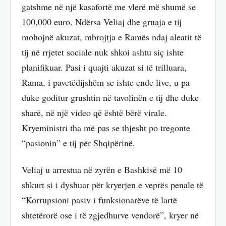
gatshme në një kasafortë me vlerë më shumë se
100,000 euro. Ndërsa Veliaj dhe gruaja e tij
mohojnë akuzat, mbrojtja e Ramës ndaj aleatit të
tij në rrjetet sociale nuk shkoi ashtu siç ishte
planifikuar. Pasi i quajti akuzat si të trilluara,
Rama, i pavetëdijshëm se ishte ende live, u pa
duke goditur grushtin në tavolinën e tij dhe duke
sharë, në një video që është bërë virale.
Kryeministri tha më pas se thjesht po tregonte
“pasionin” e tij për Shqipërinë.
Veliaj u arrestua në zyrën e Bashkisë më 10
shkurt si i dyshuar për kryerjen e veprës penale të
“Korrupsioni pasiv i funksionarëve të lartë
shtetërorë ose i të zgjedhurve vendorë”, kryer në