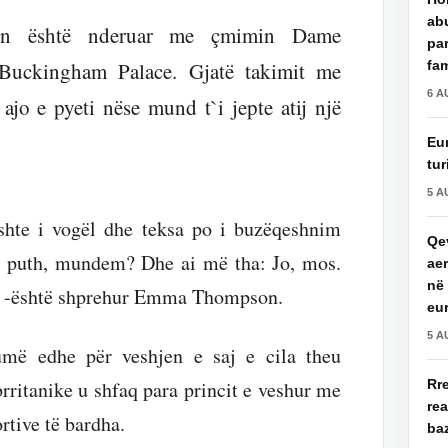
ab
n është nderuar me çmimin Dame
par
fam
uckingham Palace. Gjatë takimit me
6 A
jo e pyeti nëse mund t`i jepte atij një
Eu
tur
5 A
shte i vogël dhe teksa po i buzëqeshnim
Qev
të puth, mundem? Dhe ai më tha: Jo, mos.
aer
në 
y”, -është shprehur Emma Thompson.
eu
5 A
umë edhe për veshjen e saj e cila theu
Rre
rritanike u shfaq para princit e veshur me
re
rtive të bardha.
baz