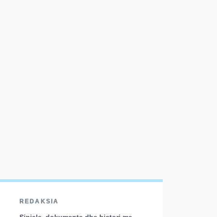
REDAKSIA
Sinjale, dokumente dhe histori me