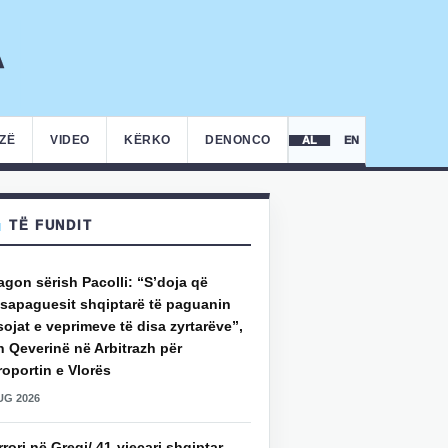
IZË
VIDEO
KËRKO
DENONCO
AL
EN
TË FUNDIT
gon sërish Pacolli: “S’doja që
ksapaguesit shqiptarë të paguanin
ojat e veprimeve të disa zyrtarëve”,
 Qeverinë në Arbitrazh për
oportin e Vlorës
UG 2026
rori në Greqi/ 41-vjeçari shqiptar