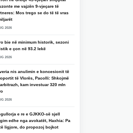
uzonte me vajzën 9-vjeçare të
tneres: Mos trego se do të të vras
iljarët
UG 2026
ro bie në minimum historik, sezoni
istik e çon në 93.2 lekë
UG 2026
eria nis anulimin e koncesionit të
oportit të Vlorës, Pacolli: Shkojmë
arbitrazh, kam investuar 320 mln
ro
UG 2026
gullorja e re e GJKKO-së sjell
agim edhe nga avokatët, Haxhia: Pa
ë ligjore, do propozoj bojkot