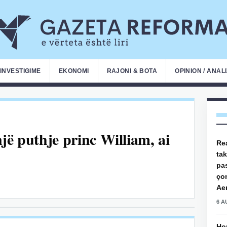
INVESTIGIME
EKONOMI
RAJONI & BOTA
OPINION / ANAL
jë puthje princ William, ai
Rea
ta
pas
çon
Aer
6 A
Hor