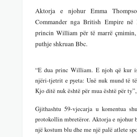
Aktorja e njohur Emma Thompso
Commander nga British Empire në B
princin William për të marrë çmimin, a
puthje shkruan Bbc.
“E dua princ William. E njoh që kur i
njëri-tjetrit e pyeta: Unë nuk mund të 
Kjo ditë nuk është për mua është për t
Gjithashtu 59-vjecarja u komentua sh
protokollin mbretëror. Aktorja e njohur b
një kostum blu dhe me një palë atlete spo