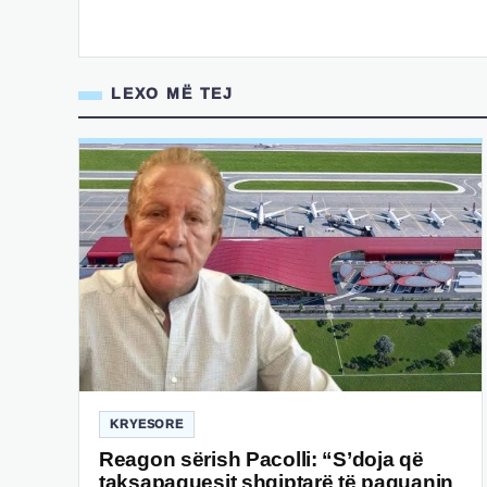
LEXO MË TEJ
KRYESORE
Reagon sërish Pacolli: “S’doja që
taksapaguesit shqiptarë të paguanin