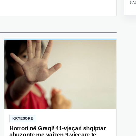
5 A
KRYESORE
Horrori në Greqi/ 41-vjeçari shqiptar
abuzonte me vajzën 9-vjeçare të