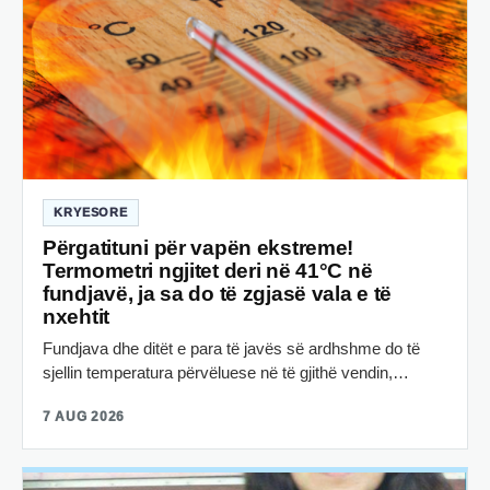
KRYESORE
Përgatituni për vapën ekstreme!
Termometri ngjitet deri në 41°C në
fundjavë, ja sa do të zgjasë vala e të
nxehtit
Fundjava dhe ditët e para të javës së ardhshme do të
sjellin temperatura përvëluese në të gjithë vendin,…
7 AUG 2026