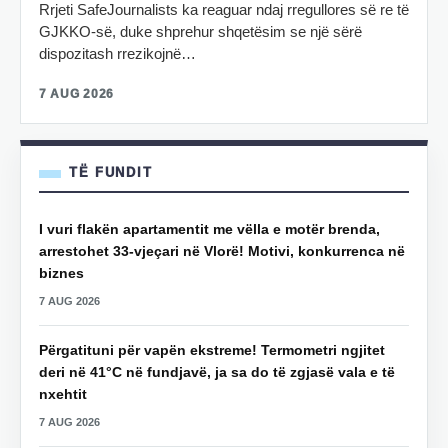
Rrjeti SafeJournalists ka reaguar ndaj rregullores së re të
GJKKO-së, duke shprehur shqetësim se një sërë
dispozitash rrezikojnë…
7 AUG 2026
TË FUNDIT
I vuri flakën apartamentit me vëlla e motër brenda,
arrestohet 33-vjeçari në Vlorë! Motivi, konkurrenca në
biznes
7 AUG 2026
Përgatituni për vapën ekstreme! Termometri ngjitet
deri në 41°C në fundjavë, ja sa do të zgjasë vala e të
nxehtit
7 AUG 2026