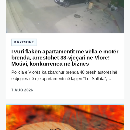
KRYESORE
I vuri flakën apartamentit me vëlla e motër
brenda, arrestohet 33-vjeçari në Vlorë!
Motivi, konkurrenca në biznes
Policia e Vlorës ka zbardhur brenda 48 orësh autorësinë
e djegies së një apartamenti në lagjen “Lef Sallata”,…
7 AUG 2026