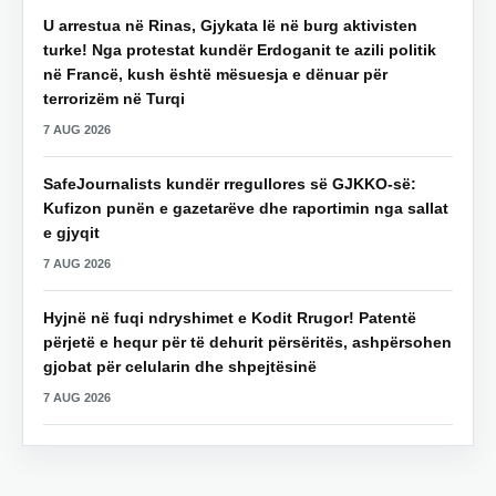
U arrestua në Rinas, Gjykata lë në burg aktivisten
turke! Nga protestat kundër Erdoganit te azili politik
në Francë, kush është mësuesja e dënuar për
terrorizëm në Turqi
7 AUG 2026
SafeJournalists kundër rregullores së GJKKO-së:
Kufizon punën e gazetarëve dhe raportimin nga sallat
e gjyqit
7 AUG 2026
Hyjnë në fuqi ndryshimet e Kodit Rrugor! Patentë
përjetë e hequr për të dehurit përsëritës, ashpërsohen
gjobat për celularin dhe shpejtësinë
7 AUG 2026