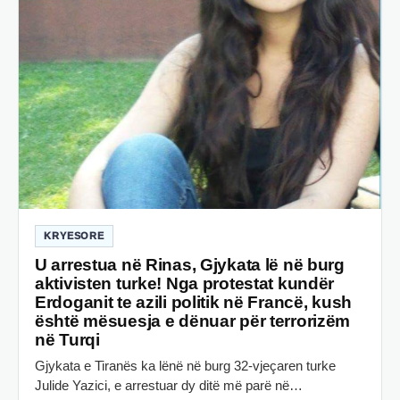
KRYESORE
U arrestua në Rinas, Gjykata lë në burg
aktivisten turke! Nga protestat kundër
Erdoganit te azili politik në Francë, kush
është mësuesja e dënuar për terrorizëm
në Turqi
Gjykata e Tiranës ka lënë në burg 32-vjeçaren turke
Julide Yazici, e arrestuar dy ditë më parë në…