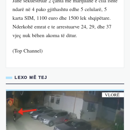
Janë sekuestruar 2 çanta me marijuanë e cila ishte
ndarë në 4 pako gjithashtu edhe 5 celularë, 5
karta SIM, 1100 euro dhe 1500 lek shqipëtare.
Nderkohë emrat e te arrestuarve 24, 29, dhe 37
vjeç nuk bëhen akoma të ditur.
(Top Channel)
LEXO MË TEJ