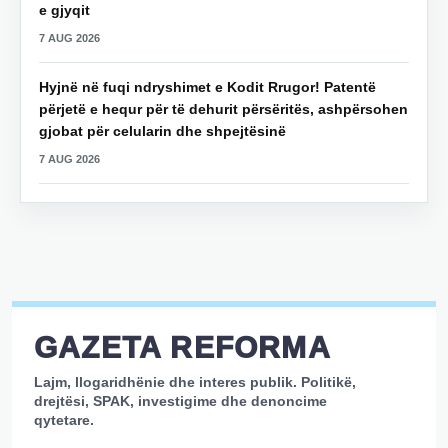
e gjyqit
7 AUG 2026
Hyjnë në fuqi ndryshimet e Kodit Rrugor! Patentë
përjetë e hequr për të dehurit përsëritës, ashpërsohen
gjobat për celularin dhe shpejtësinë
7 AUG 2026
GAZETA REFORMA
Lajm, llogaridhënie dhe interes publik. Politikë,
drejtësi, SPAK, investigime dhe denoncime
qytetare.