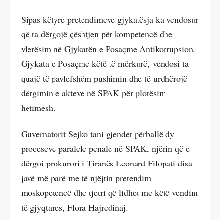
Sipas këtyre pretendimeve gjykatësja ka vendosur
që ta dërgojë çështjen për kompetencë dhe
vlerësim në Gjykatën e Posaçme Antikorrupsion.
Gjykata e Posaçme këtë të mërkurë, vendosi ta
quajë të pavlefshëm pushimin dhe të urdhërojë
dërgimin e akteve në SPAK për plotësim
hetimesh.
Guvernatorit Sejko tani gjendet përballë dy
proceseve paralele penale në SPAK, njërin që e
dërgoi prokurori i Tiranës Leonard Filopati disa
javë më parë me të njëjtin pretendim
moskopetencë dhe tjetri që lidhet me këtë vendim
të gjyqtares, Flora Hajredinaj.