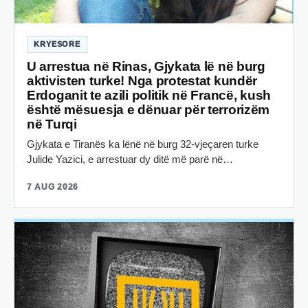
KRYESORE
U arrestua në Rinas, Gjykata lë në burg
aktivisten turke! Nga protestat kundër
Erdoganit te azili politik në Francë, kush
është mësuesja e dënuar për terrorizëm
në Turqi
Gjykata e Tiranës ka lënë në burg 32-vjeçaren turke
Julide Yazici, e arrestuar dy ditë më parë në…
7 AUG 2026