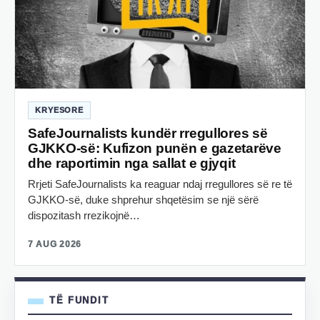
KRYESORE
SafeJournalists kundër rregullores së
GJKKO-së: Kufizon punën e gazetarëve
dhe raportimin nga sallat e gjyqit
Rrjeti SafeJournalists ka reaguar ndaj rregullores së re të
GJKKO-së, duke shprehur shqetësim se një sërë
dispozitash rrezikojnë…
7 AUG 2026
TË FUNDIT