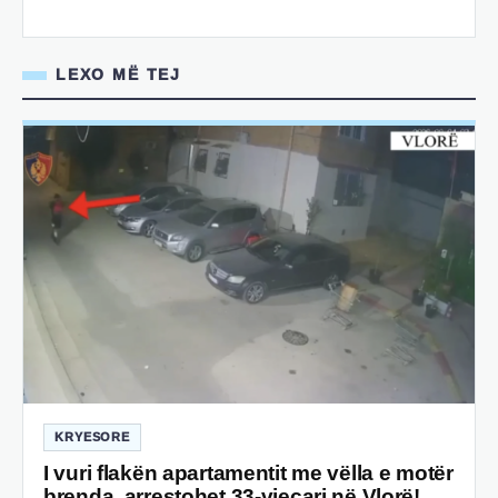
LEXO MË TEJ
KRYESORE
I vuri flakën apartamentit me vëlla e motër
brenda, arrestohet 33-vjeçari në Vlorë!