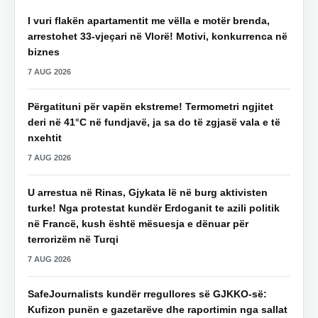
I vuri flakën apartamentit me vëlla e motër brenda,
arrestohet 33-vjeçari në Vlorë! Motivi, konkurrenca në
biznes
7 AUG 2026
Përgatituni për vapën ekstreme! Termometri ngjitet
deri në 41°C në fundjavë, ja sa do të zgjasë vala e të
nxehtit
7 AUG 2026
U arrestua në Rinas, Gjykata lë në burg aktivisten
turke! Nga protestat kundër Erdoganit te azili politik
në Francë, kush është mësuesja e dënuar për
terrorizëm në Turqi
7 AUG 2026
SafeJournalists kundër rregullores së GJKKO-së:
Kufizon punën e gazetarëve dhe raportimin nga sallat