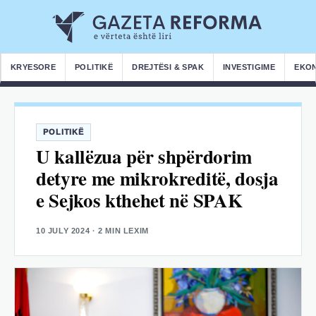
KRYESORE
POLITIKË
DREJTËSI & SPAK
INVESTIGIME
EKO
POLITIKË
U kallëzua për shpërdorim
detyre me mikrokreditë, dosja
e Sejkos kthehet në SPAK
10 JULY 2024
· 2 MIN LEXIM