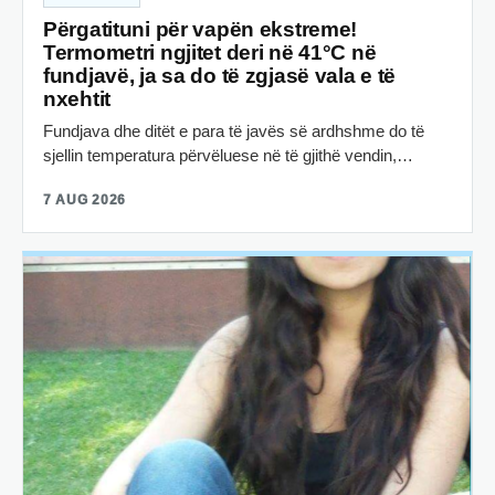
Përgatituni për vapën ekstreme!
Termometri ngjitet deri në 41°C në
fundjavë, ja sa do të zgjasë vala e të
nxehtit
Fundjava dhe ditët e para të javës së ardhshme do të
sjellin temperatura përvëluese në të gjithë vendin,…
7 AUG 2026