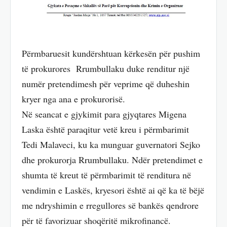
Përmbaruesit kundërshtuan kërkesën për pushim
të prokurores Rrumbullaku duke renditur një
numër pretendimesh për veprime që duheshin
kryer nga ana e prokurorisë.
Në seancat e gjykimit para gjyqtares Migena
Laska është paraqitur vetë kreu i përmbarimit
Tedi Malaveci, ku ka munguar guvernatori Sejko
dhe prokurorja Rrumbullaku. Ndër pretendimet e
shumta të kreut të përmbarimit të renditura në
vendimin e Laskës, kryesori është ai që ka të bëjë
me ndryshimin e rregullores së bankës qendrore
për të favorizuar shoqëritë mikrofinancë.