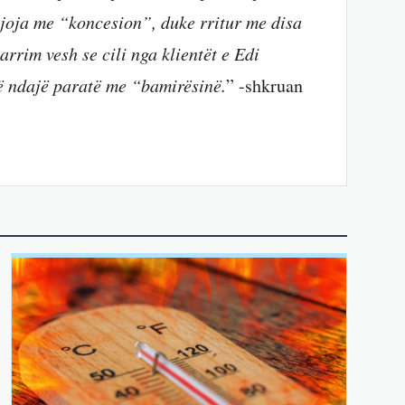
 gjoja me “koncesion”, duke rritur me disa
arrim vesh se cili nga klientët e Edi
ë ndajë paratë me “bamirësinë.
” -shkruan