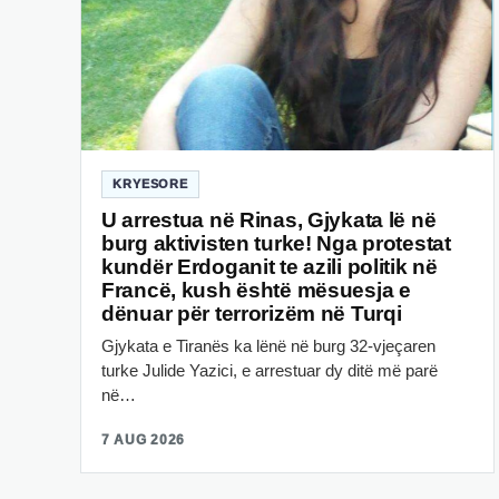
KRYESORE
U arrestua në Rinas, Gjykata lë në
burg aktivisten turke! Nga protestat
kundër Erdoganit te azili politik në
Francë, kush është mësuesja e
dënuar për terrorizëm në Turqi
Gjykata e Tiranës ka lënë në burg 32-vjeçaren
turke Julide Yazici, e arrestuar dy ditë më parë
në…
7 AUG 2026