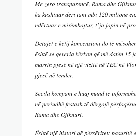
Me zero transparencë, Rama dhe Gjiknuri
ka kushtuar deri tani mbi 120 milionë eu
ndërtuar e mirëmbajtur, t’ja japin në pron
Detajet e këtij koncensioni do të mësohen
është se qeveria kërkon që më datën 15 jan
marrin pjesë në një vizitë në TEC në Vlor
pjesë në tender.
Secila kompani e huaj mund të informohe
në periudhë festash të dërgojë përfaqësue
Rama dhe Gjiknuri.
Është një histori që përsëritet: pasuritë