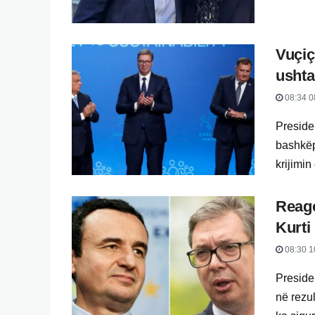
Vuçiç
ushta
08:34 0
Presiden
bashkëp
krijimin
Reago
Kurti
08:30 1
Preside
në rezu