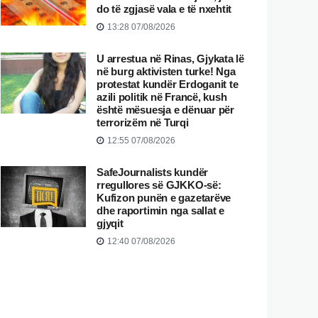
do të zgjasë vala e të nxehtit
13:28 07/08/2026
U arrestua në Rinas, Gjykata lë
në burg aktivisten turke! Nga
protestat kundër Erdoganit te
azili politik në Francë, kush
është mësuesja e dënuar për
terrorizëm në Turqi
12:55 07/08/2026
SafeJournalists kundër
rregullores së GJKKO-së:
Kufizon punën e gazetarëve
dhe raportimin nga sallat e
gjyqit
12:40 07/08/2026