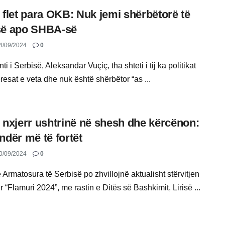
 flet para OKB: Nuk jemi shërbëtorë të
së apo SHBA-së
4/09/2024
0
ti i Serbisë, Aleksandar Vuçiç, tha shteti i tij ka politikat
resat e veta dhe nuk është shërbëtor “as ...
 nxjerr ushtrinë në shesh dhe kërcënon:
ndër më të fortët
0/09/2024
0
 Armatosura të Serbisë po zhvillojnë aktualisht stërvitjen
r “Flamuri 2024”, me rastin e Ditës së Bashkimit, Lirisë ...