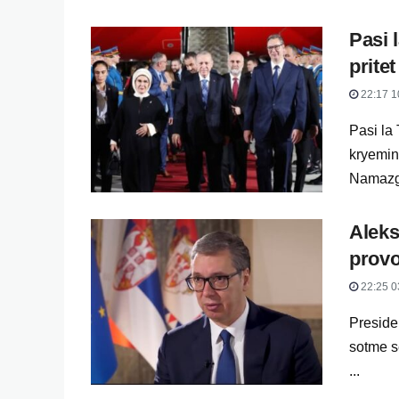
Pasi 
prite
22:17 1
Pasi la
kryemin
Namazgj
Aleks
prov
22:25 0
Presiden
sotme se
...