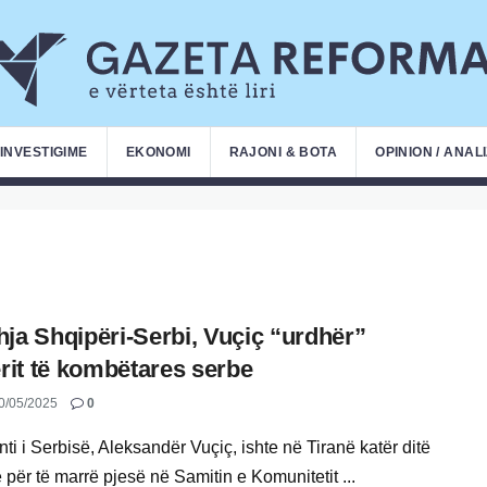
INVESTIGIME
EKONOMI
RAJONI & BOTA
OPINION / ANAL
ja Shqipëri-Serbi, Vuçiç “urdhër”
erit të kombëtares serbe
0/05/2025
0
ti i Serbisë, Aleksandër Vuçiç, ishte në Tiranë katër ditë
për të marrë pjesë në Samitin e Komunitetit ...