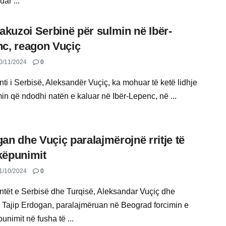
uar ...
 akuzoi Serbinë për sulmin në Ibër-
c, reagon Vuçiç
0/11/2024
0
ti i Serbisë, Aleksandër Vuçiç, ka mohuar të ketë lidhje
in që ndodhi natën e kaluar në Ibër-Lepenc, në ...
an dhe Vuçiç paralajmërojnë rritje të
këpunimit
1/10/2024
0
ntët e Serbisë dhe Turqisë, Aleksandar Vuçiç dhe
Tajip Erdogan, paralajmëruan në Beograd forcimin e
nimit në fusha të ...