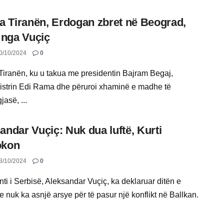
la Tiranën, Erdogan zbret në Beograd,
t nga Vuçiç
0/10/2024
0
 Tiranën, ku u takua me presidentin Bajram Begaj,
istrin Edi Rama dhe përuroi xhaminë e madhe të
asë, ...
andar Vuçiç: Nuk dua luftë, Kurti
okon
3/10/2024
0
ti i Serbisë, Aleksandar Vuçiç, ka deklaruar ditën e
 nuk ka asnjë arsye për të pasur një konflikt në Ballkan.