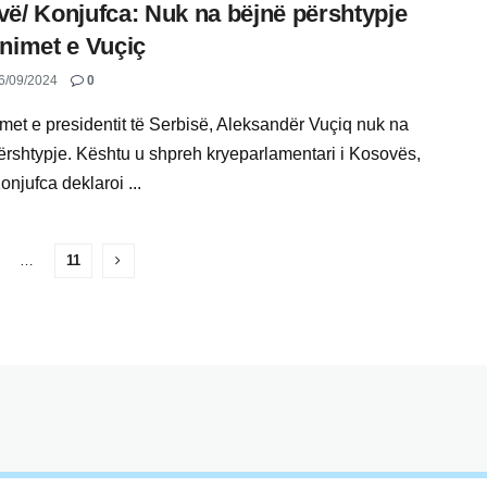
ë/ Konjufca: Nuk na bëjnë përshtypje
nimet e Vuçiç
6/09/2024
0
met e presidentit të Serbisë, Aleksandër Vuçiq nuk na
ërshtypje. Kështu u shpreh kryeparlamentari i Kosovës,
njufca deklaroi ...
…
11