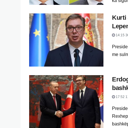
ka sigur
Kurti
Lepen
14:15 3
Presiden
me sulm
Erdog
bash
17:52 1
Preside
Rexhep 
bashkëpu