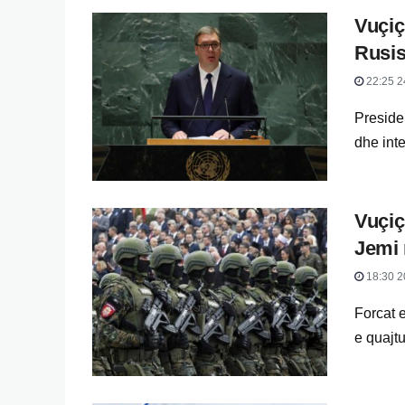
Vuçiç
Rusi
22:25 2
Presiden
dhe inte
Vuçiç
Jemi 
18:30 2
Forcat e
e quajtu