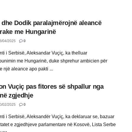
 dhe Dodik paralajmërojnë aleancë
rake me Hungarinë
8/04/2025
0
ti i Serbisë, Aleksandar Vuçiç, ka thelluar
unimin me Hungarinë, duke shprehur ambicien për
 e një aleance apo pakti ...
n Vuçiç pas fitores së shpallur nga
 në zgjedhje
0/02/2025
0
nti i Serbisë, Aleksandër Vuçiç, ka deklaruar se, bazuar
ltatet e zgjedhjeve parlamentare në Kosovë, Lista Serbe