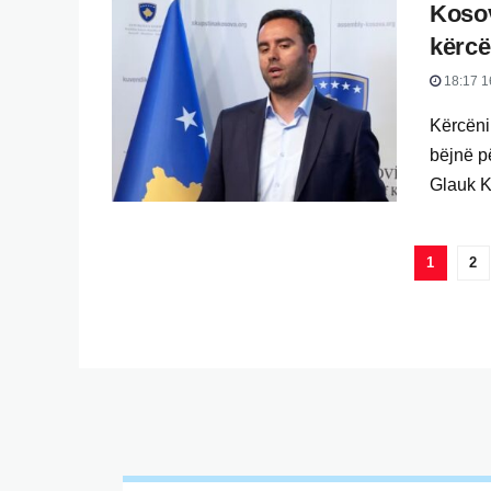
Kosov
kërcë
18:17 1
Kërcëni
bëjnë p
Glauk Ko
1
2