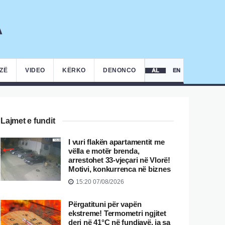
IZË
VIDEO
KËRKO
DENONCO
AL
EN
Lajmet e fundit
I vuri flakën apartamentit me
vëlla e motër brenda,
arrestohet 33-vjeçari në Vlorë!
Motivi, konkurrenca në biznes
15:20 07/08/2026
Përgatituni për vapën
ekstreme! Termometri ngjitet
deri në 41°C në fundjavë, ja sa