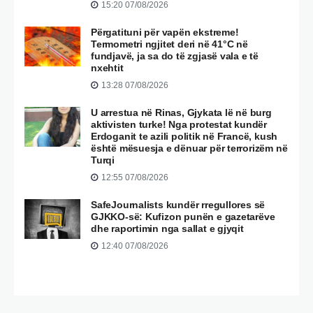
15:20 07/08/2026
Përgatituni për vapën ekstreme!
Termometri ngjitet deri në 41°C në
fundjavë, ja sa do të zgjasë vala e të
nxehtit
13:28 07/08/2026
U arrestua në Rinas, Gjykata lë në burg
aktivisten turke! Nga protestat kundër
Erdoganit te azili politik në Francë, kush
është mësuesja e dënuar për terrorizëm në
Turqi
12:55 07/08/2026
SafeJournalists kundër rregullores së
GJKKO-së: Kufizon punën e gazetarëve
dhe raportimin nga sallat e gjyqit
12:40 07/08/2026