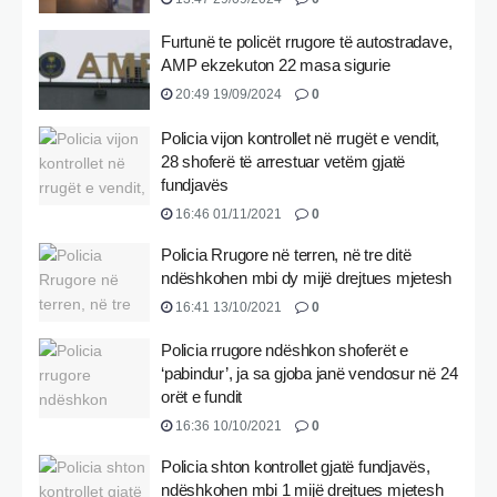
Furtunë te policët rrugore të autostradave,
AMP ekzekuton 22 masa sigurie
20:49 19/09/2024
0
Policia vijon kontrollet në rrugët e vendit,
28 shoferë të arrestuar vetëm gjatë
fundjavës
16:46 01/11/2021
0
Policia Rrugore në terren, në tre ditë
ndëshkohen mbi dy mijë drejtues mjetesh
16:41 13/10/2021
0
Policia rrugore ndëshkon shoferët e
‘pabindur’, ja sa gjoba janë vendosur në 24
orët e fundit
16:36 10/10/2021
0
Policia shton kontrollet gjatë fundjavës,
ndëshkohen mbi 1 mijë drejtues mjetesh