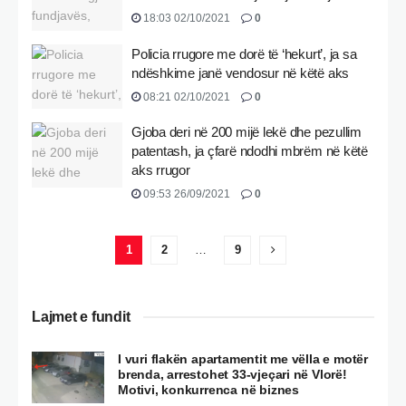
18:03 02/10/2021
0
Policia rrugore me dorë të ‘hekurt’, ja sa
ndëshkime janë vendosur në këtë aks
08:21 02/10/2021
0
Gjoba deri në 200 mijë lekë dhe pezullim
patentash, ja çfarë ndodhi mbrëm në këtë
aks rrugor
09:53 26/09/2021
0
1
2
…
9
Lajmet e fundit
I vuri flakën apartamentit me vëlla e motër
brenda, arrestohet 33-vjeçari në Vlorë!
Motivi, konkurrenca në biznes