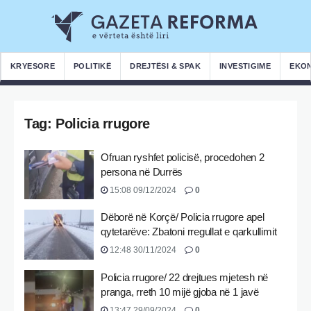
KRYESORE
POLITIKË
DREJTËSI & SPAK
INVESTIGIME
EKO
Tag:
Policia rrugore
Ofruan ryshfet policisë, procedohen 2
persona në Durrës
15:08 09/12/2024
0
Dëborë në Korçë/ Policia rrugore apel
qytetarëve: Zbatoni rregullat e qarkullimit
12:48 30/11/2024
0
Policia rrugore/ 22 drejtues mjetesh në
pranga, rreth 10 mijë gjoba në 1 javë
13:47 29/09/2024
0