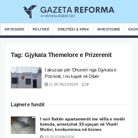
KRYESORE
POLITIKË
DREJTËSI & SPAK
INVESTIGIME
EKO
Tag:
Gjykata Themelore e Prizerenit
I akuzuar për ‘Dhunim’ nga Gjykata e
Prizrenit, i riu kapet në Dibër
11:36 08/12/2024
0
Lajmet e fundit
I vuri flakën apartamentit me vëlla e motër
brenda, arrestohet 33-vjeçari në Vlorë!
Motivi, konkurrenca në biznes
15:20 07/08/2026