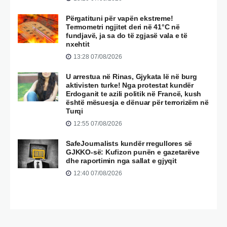
Përgatituni për vapën ekstreme!
Termometri ngjitet deri në 41°C në
fundjavë, ja sa do të zgjasë vala e të
nxehtit
13:28 07/08/2026
U arrestua në Rinas, Gjykata lë në burg
aktivisten turke! Nga protestat kundër
Erdoganit te azili politik në Francë, kush
është mësuesja e dënuar për terrorizëm në
Turqi
12:55 07/08/2026
SafeJournalists kundër rregullores së
GJKKO-së: Kufizon punën e gazetarëve
dhe raportimin nga sallat e gjyqit
12:40 07/08/2026