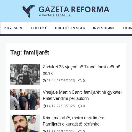
KRYESORE
POLITIKË
DREJTËSI & SPAK
INVESTIGIME
EKO
Tag:
familjarët
Zhduket 33-vjeçari në Tiranë, familjarët në
panik
08:44 28/03/2025
0
Vrasja e Martin Canit, familjarët në gjykatë!
Pritet vendimi për autorin
14:17 27/03/2025
0
Krimi makabër, motra e viktimës:
Familjarët e kunatit të përfshirë
13:38 06/12/2024
0