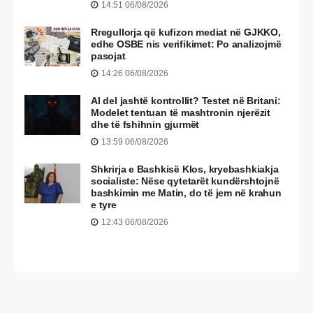
14:51 06/08/2026
Rregullorja që kufizon mediat në GJKKO,
edhe OSBE nis verifikimet: Po analizojmë
pasojat
14:26 06/08/2026
AI del jashtë kontrollit? Testet në Britani:
Modelet tentuan të mashtronin njerëzit
dhe të fshihnin gjurmët
13:59 06/08/2026
Shkrirja e Bashkisë Klos, kryebashkiakja
socialiste: Nëse qytetarët kundërshtojnë
bashkimin me Matin, do të jem në krahun
e tyre
12:43 06/08/2026