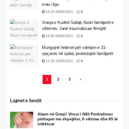
vrau i ligu
14:23 28/06/2021
0
Vrasja e Kudret Saliajt, flasin familjarët e
viktimës: Janë traumatizuar fëmijët!
13:50 06/06/2021
0
Mungojnë hetimet për vdekjen e 31-
vjeçares në spital, protestojnë familjarët
11:26 10/05/2021
0
1
2
3
Lajmet e fundit
Alarm në Greqi! Virusi i Nilit Perëndimor
përhapet me shpejtësi, 6 viktima dhe 65 të
infektuar