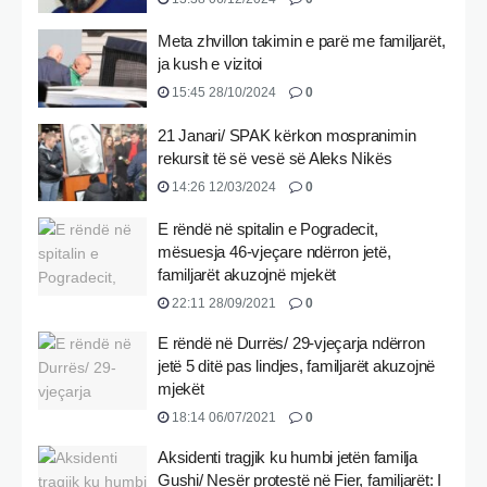
Meta zhvillon takimin e parë me familjarët,
ja kush e vizitoi
15:45 28/10/2024
0
21 Janari/ SPAK kërkon mospranimin
rekursit të së vesë së Aleks Nikës
14:26 12/03/2024
0
E rëndë në spitalin e Pogradecit,
mësuesja 46-vjeçare ndërron jetë,
familjarët akuzojnë mjekët
22:11 28/09/2021
0
E rëndë në Durrës/ 29-vjeçarja ndërron
jetë 5 ditë pas lindjes, familjarët akuzojnë
mjekët
18:14 06/07/2021
0
Aksidenti tragjik ku humbi jetën familja
Gushi/ Nesër protestë në Fier, familjarët: I