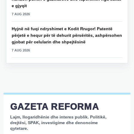
e gjyqit
7 AUG 2026
Hyjnë në fuqi ndryshimet e Kodit Rrugor! Patentë
përjetë e hequr për të dehurit përsëritës, ashpërsohen
gjobat për celularin dhe shpejtësinë
7 AUG 2026
GAZETA REFORMA
Lajm, llogaridhënie dhe interes publik. Politikë,
drejtësi, SPAK, investigime dhe denoncime
qytetare.