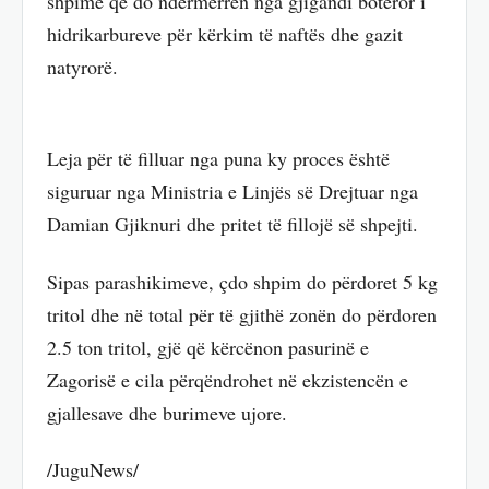
shpime që do ndërmerren nga gjigandi botëror i
hidrikarbureve për kërkim të naftës dhe gazit
natyrorë.
Leja për të filluar nga puna ky proces është
siguruar nga Ministria e Linjës së Drejtuar nga
Damian Gjiknuri dhe pritet të fillojë së shpejti.
Sipas parashikimeve, çdo shpim do përdoret 5 kg
tritol dhe në total për të gjithë zonën do përdoren
2.5 ton tritol, gjë që kërcënon pasurinë e
Zagorisë e cila përqëndrohet në ekzistencën e
gjallesave dhe burimeve ujore.
/JuguNews/