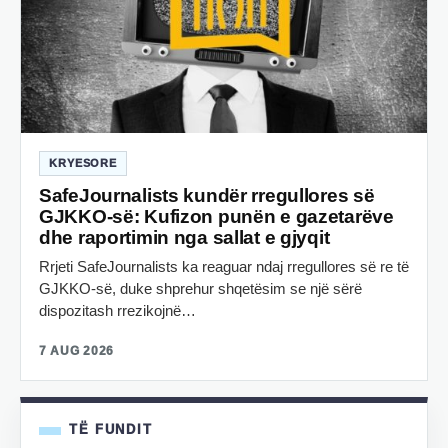
KRYESORE
SafeJournalists kundër rregullores së
GJKKO-së: Kufizon punën e gazetarëve
dhe raportimin nga sallat e gjyqit
Rrjeti SafeJournalists ka reaguar ndaj rregullores së re të
GJKKO-së, duke shprehur shqetësim se një sërë
dispozitash rrezikojnë…
7 AUG 2026
TË FUNDIT