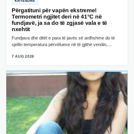
KRYESORE
Përgatituni për vapën ekstreme!
Termometri ngjitet deri në 41°C në
fundjavë, ja sa do të zgjasë vala e të
nxehtit
Fundjava dhe ditët e para të javës së ardhshme do të
sjellin temperatura përvëluese në të gjithë vendin,…
7 AUG 2026