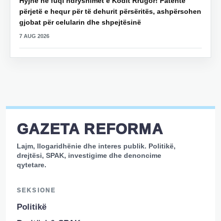
Hyjnë në fuqi ndryshimet e Kodit Rrugor! Patentë
përjetë e hequr për të dehurit përsëritës, ashpërsohen
gjobat për celularin dhe shpejtësinë
7 AUG 2026
GAZETA REFORMA
Lajm, llogaridhënie dhe interes publik. Politikë,
drejtësi, SPAK, investigime dhe denoncime
qytetare.
SEKSIONE
Politikë