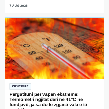
7 AUG 2026
KRYESORE
Përgatituni për vapën ekstreme!
Termometri ngjitet deri në 41°C në
fundjavë, ja sa do të zgjasë vala e të