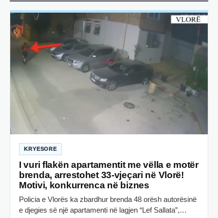
KRYESORE
I vuri flakën apartamentit me vëlla e motër
brenda, arrestohet 33-vjeçari në Vlorë!
Motivi, konkurrenca në biznes
Policia e Vlorës ka zbardhur brenda 48 orësh autorësinë
e djegies së një apartamenti në lagjen “Lef Sallata”,…