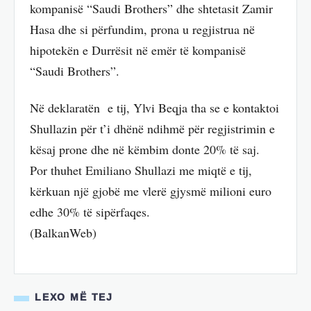
kompanisë “Saudi Brothers” dhe shtetasit Zamir
Hasa dhe si përfundim, prona u regjistrua në
hipotekën e Durrësit në emër të kompanisë
“Saudi Brothers”.
Në deklaratën e tij, Ylvi Beqja tha se e kontaktoi
Shullazin për t’i dhënë ndihmë për regjistrimin e
kësaj prone dhe në këmbim donte 20% të saj.
Por thuhet Emiliano Shullazi me miqtë e tij,
kërkuan një gjobë me vlerë gjysmë milioni euro
edhe 30% të sipërfaqes.
(BalkanWeb)
LEXO MË TEJ