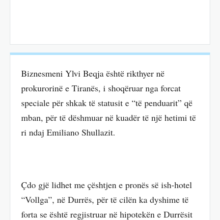
Biznesmeni Ylvi Beqja është rikthyer në
prokurorinë e Tiranës, i shoqëruar nga forcat
speciale për shkak të statusit e “të penduarit” që
mban, për të dëshmuar në kuadër të një hetimi të
ri ndaj Emiliano Shullazit.
Çdo gjë lidhet me çështjen e pronës së ish-hotel
“Vollga”, në Durrës, për të cilën ka dyshime të
forta se është regjistruar në hipotekën e Durrësit