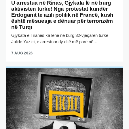
U arrestua në Rinas, Gjykata lë në burg
aktivisten turke! Nga protestat kundër
Erdoganit te azili politik në Francë, kush
është mësuesja e dënuar për terrorizëm
në Turqi
Gjykata e Tiranës ka lënë në burg 32-vjeçaren turke
Julide Yazici, e arrestuar dy ditë më parë në…
7 AUG 2026