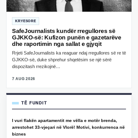
KRYESORE
SafeJournalists kundër rregullores së
GJKKO-së: Kufizon punën e gazetarëve
dhe raportimin nga sallat e gjyqit
Rrjeti SafeJournalists ka reaguar ndaj rregullores së re të
GJKKO-së, duke shprehur shqetësim se një sërë
dispozitash rrezikojnë…
7 AUG 2026
TË FUNDIT
I vuri flakën apartamentit me vëlla e motër brenda,
arrestohet 33-vjeçari në Vlorë! Motivi, konkurrenca në
biznes