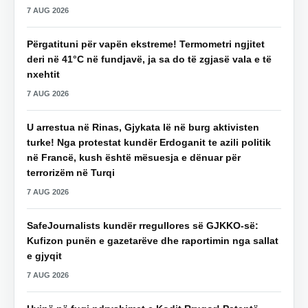
7 AUG 2026
Përgatituni për vapën ekstreme! Termometri ngjitet
deri në 41°C në fundjavë, ja sa do të zgjasë vala e të
nxehtit
7 AUG 2026
U arrestua në Rinas, Gjykata lë në burg aktivisten
turke! Nga protestat kundër Erdoganit te azili politik
në Francë, kush është mësuesja e dënuar për
terrorizëm në Turqi
7 AUG 2026
SafeJournalists kundër rregullores së GJKKO-së:
Kufizon punën e gazetarëve dhe raportimin nga sallat
e gjyqit
7 AUG 2026