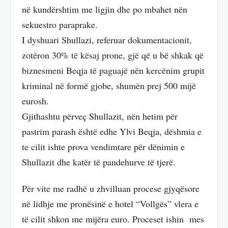
në kundërshtim me ligjin dhe po mbahet nën
sekuestro paraprake.
I dyshuari Shullazi, referuar dokumentacionit,
zotëron 30% të kësaj prone, gjë që u bë shkak që
biznesmeni Beqja të paguajë nën kercënim grupit
kriminal në formë gjobe, shumën prej 500 mijë
eurosh.
Gjithashtu përveç Shullazit, nën hetim për
pastrim parash është edhe Ylvi Beqja, dëshmia e
te cilit ishte prova vendimtare për dënimin e
Shullazit dhe katër të pandehurve të tjerë.
Për vite me radhë u zhvilluan procese gjyqësore
në lidhje me pronësinë e hotel “Vollgës” vlera e
të cilit shkon me mijëra euro. Proceset ishin mes