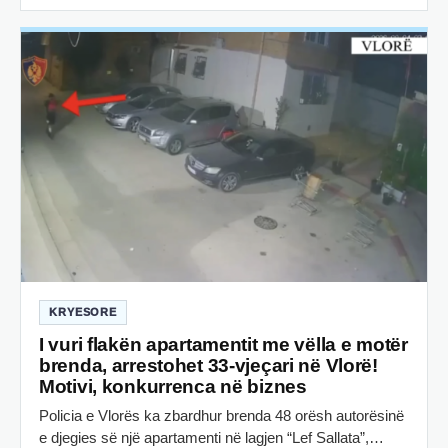
KRYESORE
I vuri flakën apartamentit me vëlla e motër
brenda, arrestohet 33-vjeçari në Vlorë!
Motivi, konkurrenca në biznes
Policia e Vlorës ka zbardhur brenda 48 orësh autorësinë
e djegies së një apartamenti në lagjen “Lef Sallata”,…