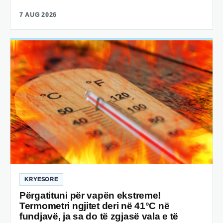
7 AUG 2026
KRYESORE
Përgatituni për vapën ekstreme!
Termometri ngjitet deri në 41°C në
fundjavë, ja sa do të zgjasë vala e të