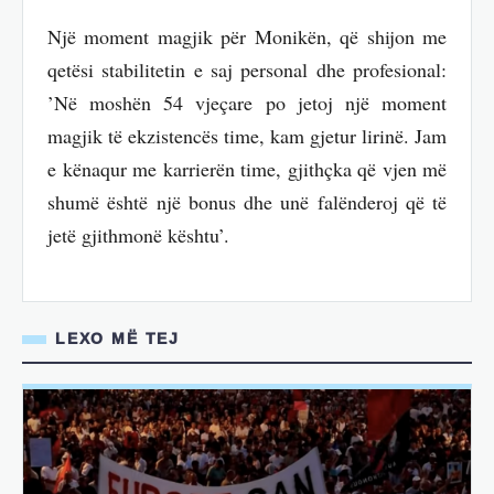
Një moment magjik për Monikën, që shijon me
qetësi stabilitetin e saj personal dhe profesional:
’Në moshën 54 vjeçare po jetoj një moment
magjik të ekzistencës time, kam gjetur lirinë. Jam
e kënaqur me karrierën time, gjithçka që vjen më
shumë është një bonus dhe unë falënderoj që të
jetë gjithmonë kështu’.
LEXO MË TEJ