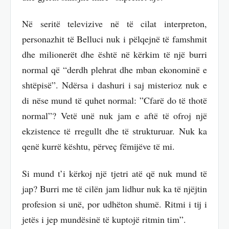
Në seritë televizive në të cilat interpreton,
personazhit të Belluci nuk i pëlqejnë të famshmit
dhe milionerët dhe është në kërkim të një burri
normal që “derdh plehrat dhe mban ekonominë e
shtëpisë”. Ndërsa i dashuri i saj misterioz nuk e
di nëse mund të quhet normal: ”Cfarë do të thotë
normal”? Vetë unë nuk jam e aftë të ofroj një
ekzistence të rregullt dhe të strukturuar. Nuk ka
qenë kurrë kështu, përveç fëmijëve të mi.
Si mund t’i kërkoj një tjetri atë që nuk mund të
jap? Burri me të cilën jam lidhur nuk ka të njëjtin
profesion si unë, por udhëton shumë. Ritmi i tij i
jetës i jep mundësinë të kuptojë ritmin tim”.