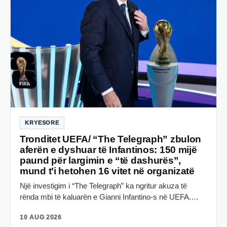
KRYESORE
Tronditet UEFA/ “The Telegraph” zbulon
aferën e dyshuar të Infantinos: 150 mijë
paund për largimin e “të dashurës”,
mund t’i hetohen 16 vitet në organizatë
Një investigim i “The Telegraph” ka ngritur akuza të
rënda mbi të kaluarën e Gianni Infantino-s në UEFA.…
10 AUG 2026