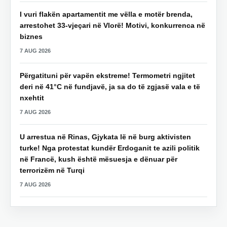
I vuri flakën apartamentit me vëlla e motër brenda,
arrestohet 33-vjeçari në Vlorë! Motivi, konkurrenca në
biznes
7 AUG 2026
Përgatituni për vapën ekstreme! Termometri ngjitet
deri në 41°C në fundjavë, ja sa do të zgjasë vala e të
nxehtit
7 AUG 2026
U arrestua në Rinas, Gjykata lë në burg aktivisten
turke! Nga protestat kundër Erdoganit te azili politik
në Francë, kush është mësuesja e dënuar për
terrorizëm në Turqi
7 AUG 2026