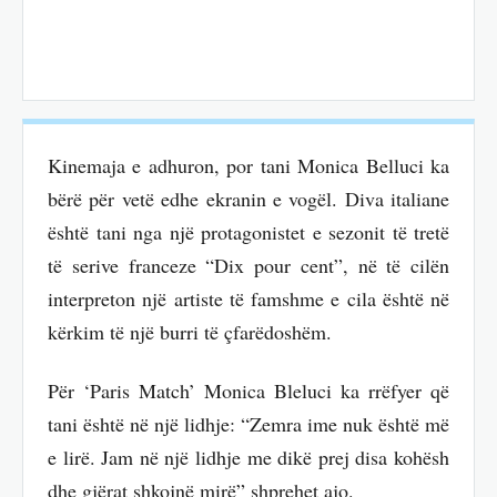
Kinemaja e adhuron, por tani Monica Belluci ka
bërë për vetë edhe ekranin e vogël. Diva italiane
është tani nga një protagonistet e sezonit të tretë
të serive franceze “Dix pour cent”, në të cilën
interpreton një artiste të famshme e cila është në
kërkim të një burri të çfarëdoshëm.
Për ‘Paris Match’ Monica Bleluci ka rrëfyer që
tani është në një lidhje: “Zemra ime nuk është më
e lirë. Jam në një lidhje me dikë prej disa kohësh
dhe gjërat shkojnë mirë” shprehet ajo.