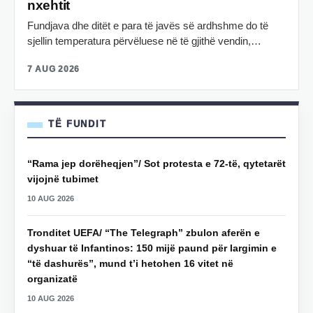
nxehtit
Fundjava dhe ditët e para të javës së ardhshme do të
sjellin temperatura përvëluese në të gjithë vendin,…
7 AUG 2026
TË FUNDIT
“Rama jep dorëheqjen”/ Sot protesta e 72-të, qytetarët
vijojnë tubimet
10 AUG 2026
Tronditet UEFA/ “The Telegraph” zbulon aferën e
dyshuar të Infantinos: 150 mijë paund për largimin e
“të dashurës”, mund t’i hetohen 16 vitet në
organizatë
10 AUG 2026