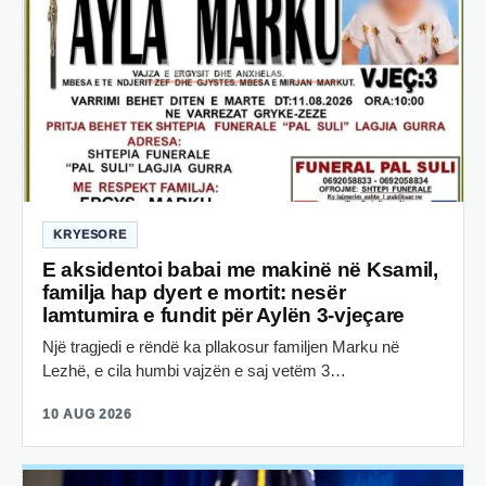
KRYESORE
E aksidentoi babai me makinë në Ksamil,
familja hap dyert e mortit: nesër
lamtumira e fundit për Aylën 3-vjeçare
Një tragjedi e rëndë ka pllakosur familjen Marku në
Lezhë, e cila humbi vajzën e saj vetëm 3…
10 AUG 2026