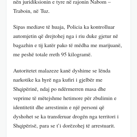
nën juridiksionin e tyre në rajonin Nabom –
Traboin, në Tuz.
Sipas mediave të huaja, Policia ka kontrolluar
automjetin që drejtohej nga i riu duke gjetur në
bagazhin e tij katër pako të mëdha me marijuanë,
me peshë totale rreth 95 kilogramë.
Autoritetet malazeze kanë dyshime se lënda
narkotike ka hyrë nga kufiri i gjelbër me
Shqipërinë, ndaj po ndërmerren masa dhe
veprime të mëtejshme hetimore për zbulimin e
identitetit dhe arrestimin e një personi që
dyshohet se ka transferuar drogën nga territori i
Shqipërisë, para se t’i dorëzohej të arrestuarit.