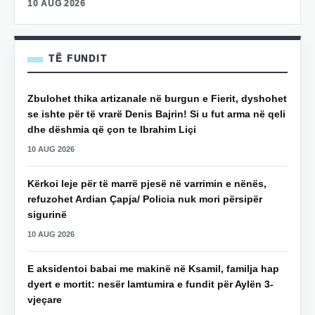
10 AUG 2026
TË FUNDIT
Zbulohet thika artizanale në burgun e Fierit, dyshohet
se ishte për të vrarë Denis Bajrin! Si u fut arma në qeli
dhe dëshmia që çon te Ibrahim Liçi
10 AUG 2026
Kërkoi leje për të marrë pjesë në varrimin e nënës,
refuzohet Ardian Çapja/ Policia nuk mori përsipër
sigurinë
10 AUG 2026
E aksidentoi babai me makinë në Ksamil, familja hap
dyert e mortit: nesër lamtumira e fundit për Aylën 3-
vjeçare