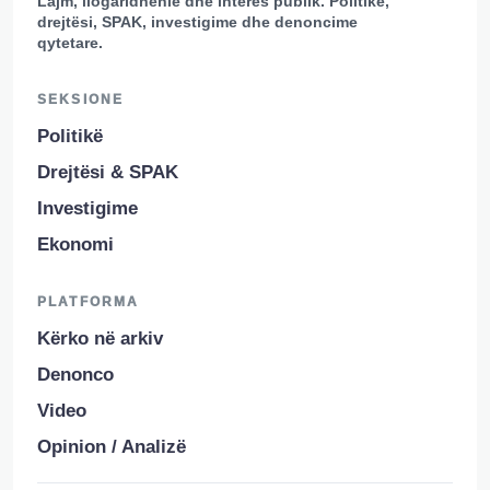
Lajm, llogaridhënie dhe interes publik. Politikë,
drejtësi, SPAK, investigime dhe denoncime
qytetare.
SEKSIONE
Politikë
Drejtësi & SPAK
Investigime
Ekonomi
PLATFORMA
Kërko në arkiv
Denonco
Video
Opinion / Analizë