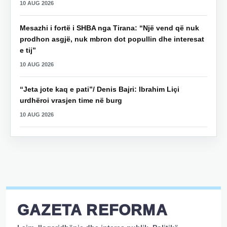
10 AUG 2026
Mesazhi i fortë i SHBA nga Tirana: “Një vend që nuk
prodhon asgjë, nuk mbron dot popullin dhe interesat
e tij”
10 AUG 2026
“Jeta jote kaq e pati”/ Denis Bajri: Ibrahim Liçi
urdhëroi vrasjen time në burg
10 AUG 2026
GAZETA REFORMA