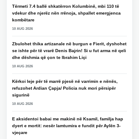
Tërmeti 7.4 ballë shkatërron Kolumbinë, mbi 110 të
vdekur dhe njerëz nën rrënoja, shpallet emergjenca
kombëtare
10 AUG 2026
Zbulohet thika artizanale në burgun e Fierit, dyshohet
se ishte për të vrarë Denis Bajrin! Si u fut arma në qeli
dhe dëshmia që çon te Ibrahim Liçi
10 AUG 2026
Kërkoi leje për të marrë pjesë në varrimin e nënës,
refuzohet Ardian Çapja/ Policia nuk mori përsipër
sigurinë
10 AUG 2026
E aksidentoi babai me makinë në Ksamil, familja hap
dyert e mortit: nesër lamtumira e fundit për Aylën 3-
vjeçare