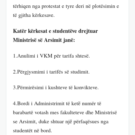
tërhiqen nga protestat e tyre deri në plotësimin e
të gjitha kërkesave.
Katër kërkesat e studentëve drejtuar
Ministrisë së Arsimit janë:
1.Anulimi i VKM për tarifa shtesë.
2.Përgjysmimi i tarifës së studimit.
3.Përmirësimi i kushteve të konvikteve.
4.Bordi i Administrimit të ketë̈ numër të
barabartë votash mes fakulteteve dhe Ministrisë
se Arsimit, duke shtuar një̈ përfaqësues nga
studentët në bord.