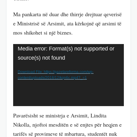
Ma pankarta në duar dhe thirrje drejtuar qeverisë
e Ministrisë së Arsimit, ata kërkojnë që arsimi të
mos shikohet si një biznes.
Video
Media error: Format(s) not supported or
Player
source(s) not found
Download File: https://gazetareforma.com/wp-
content/uploads/2018/12/kqn6c.mp4?_=1
Pavarësisht se ministrja e Arsimit, Lindita
Nikolla, njoftoi mesditën e së enjtes për heqjen e
tarifës së provimeve të mbartura, studentët nuk