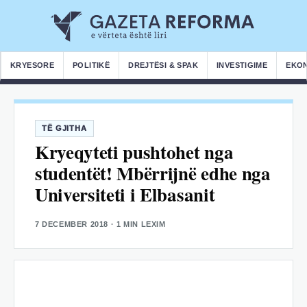
KRYESORE
POLITIKË
DREJTËSI & SPAK
INVESTIGIME
EKO
TË GJITHA
Kryeqyteti pushtohet nga
studentët! Mbërrijnë edhe nga
Universiteti i Elbasanit
7 DECEMBER 2018
· 1 MIN LEXIM