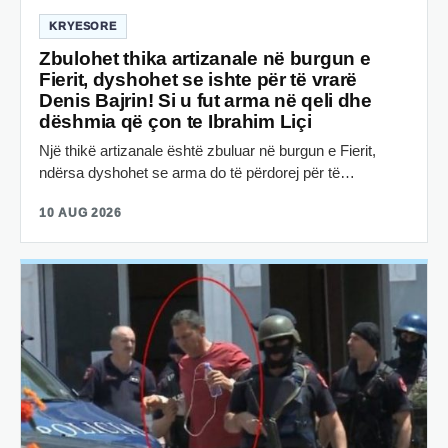
KRYESORE
Zbulohet thika artizanale në burgun e
Fierit, dyshohet se ishte për të vrarë
Denis Bajrin! Si u fut arma në qeli dhe
dëshmia që çon te Ibrahim Liçi
Një thikë artizanale është zbuluar në burgun e Fierit,
ndërsa dyshohet se arma do të përdorej për të…
10 AUG 2026