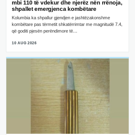
mbi 110 të vdekur dhe njerëz nën rrënoja,
shpallet emergjenca kombëtare
Kolumbia ka shpallur gjendjen e jashtëzakonshme
kombëtare pas tërmetit shkatërrimtar me magnitudë 7.4,
që goditi pjesën perëndimore të…
10 AUG 2026