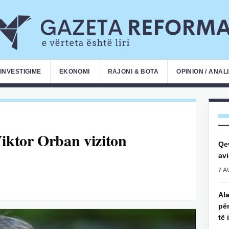
INVESTIGIME
EKONOMI
RAJONI & BOTA
OPINION / ANAL
Viktor Orban viziton
Qe
avi
7 A
Ala
për
të 