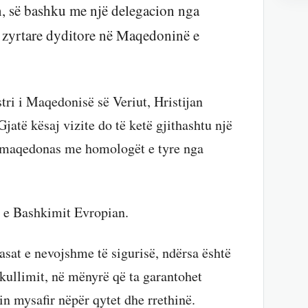
n, së bashku me një delegacion nga
të zyrtare dyditore në Maqedoninë e
ri i Maqedonisë së Veriut, Hristijan
jatë kësaj vizite do të ketë gjithashtu një
 maqedonas me homologët e tyre nga
 e Bashkimit Evropian.
at e nevojshme të sigurisë, ndërsa është
kullimit, në mënyrë që ta garantohet
in mysafir nëpër qytet dhe rrethinë.