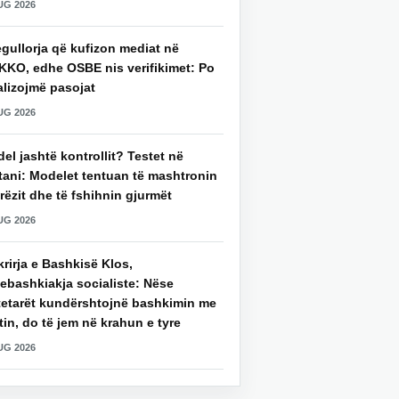
UG 2026
gullorja që kufizon mediat në
KKO, edhe OSBE nis verifikimet: Po
alizojmë pasojat
UG 2026
del jashtë kontrollit? Testet në
tani: Modelet tentuan të mashtronin
rëzit dhe të fshihnin gjurmët
UG 2026
rirja e Bashkisë Klos,
ebashkiakja socialiste: Nëse
tetarët kundërshtojnë bashkimin me
in, do të jem në krahun e tyre
UG 2026