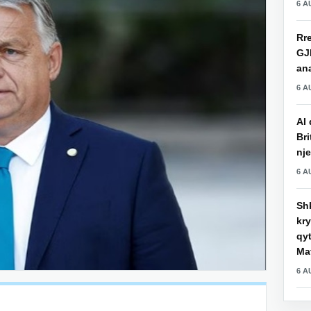
6 A
Rre
GJ
an
6 A
AI 
Bri
nje
6 A
Shk
kry
qy
Mat
6 A