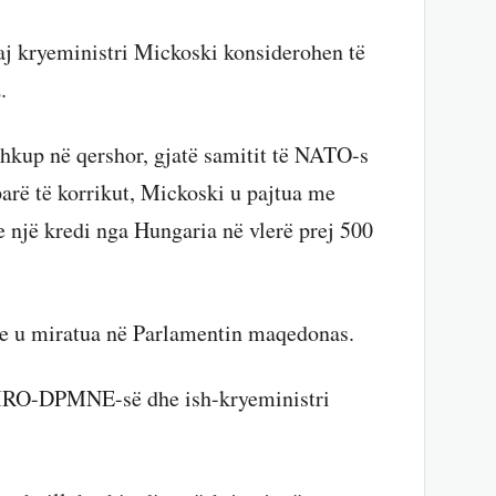
 kryeministri Mickoski konsiderohen të
.
hkup në qershor, gjatë samitit të NATO-s
arë të korrikut, Mickoski u pajtua me
 një kredi nga Hungaria në vlerë prej 500
eze u miratua në Parlamentin maqedonas.
VMRO-DPMNE-së dhe ish-kryeministri