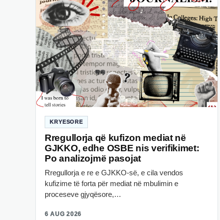
KRYESORE
Rregullorja që kufizon mediat në
GJKKO, edhe OSBE nis verifikimet:
Po analizojmë pasojat
Rregullorja e re e GJKKO-së, e cila vendos
kufizime të forta për mediat në mbulimin e
proceseve gjyqësore,…
6 AUG 2026