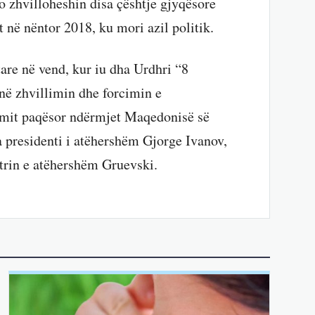
o zhvilloheshin disa çështje gjyqësore
t në nëntor 2018, ku mori azil politik.
tare në vend, kur iu dha Urdhri “8
në zhvillimin dhe forcimin e
mit paqësor ndërmjet Maqedonisë së
 presidenti i atëhershëm Gjorge Ivanov,
trin e atëhershëm Gruevski.