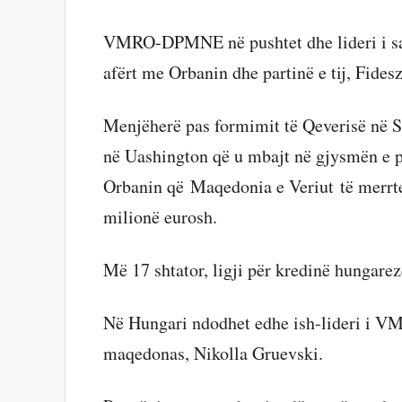
VMRO-DPMNE në pushtet dhe lideri i saj
afërt me Orbanin dhe partinë e tij, Fidesz
Menjëherë pas formimit të Qeverisë në S
në Uashington që u mbajt në gjysmën e p
Orbanin që Maqedonia e Veriut të merrte
milionë eurosh.
Më 17 shtator, ligji për kredinë hungar
Në Hungari ndodhet edhe ish-lideri i 
maqedonas, Nikolla Gruevski.