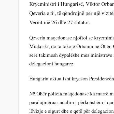
Kryeministri i Hungarisë, Viktor Orba
Qeveria e tij, të qëndrojnë për një vizi
Veriut më 26 dhe 27 shtator.
Qeveria maqedonase njoftoi se kryeminist
Mickoski, do ta takojë Orbanin në Ohër. G
sërë takimesh dypalëshe mes ministrave
delegacioni hungarez.
Hungaria aktualisht kryeson Presidencën
Në Ohër policia maqedonase ka marrë mas
paralajmëruar ndalim i përkohshëm i qar
lëvizje e sigurt dhe e qetë për delegacion