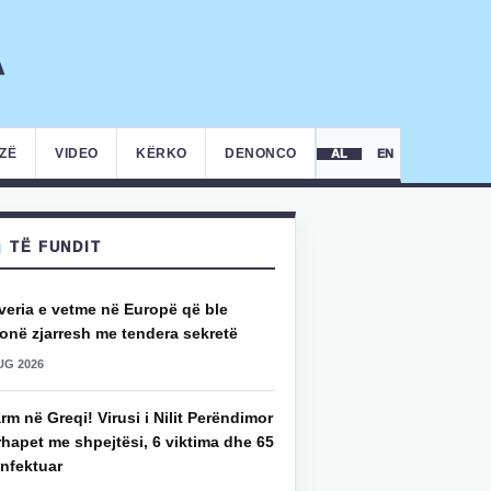
IZË
VIDEO
KËRKO
DENONCO
AL
EN
TË FUNDIT
veria e vetme në Europë që ble
onë zjarresh me tendera sekretë
UG 2026
rm në Greqi! Virusi i Nilit Perëndimor
hapet me shpejtësi, 6 viktima dhe 65
infektuar