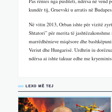
Pas rënies nga pushteti, ndërsa në vend p
kundër tij, Gruevski u arratis në Budapes
Në vitin 2013, Orban ishte për vizitë zyr
Shtatori” për merita të jashtëzakonshme 
marrëdhënieve miqësore dhe bashkëpuni
Veriut dhe Hungarisë. Urdhrin iu dorëzua
ndërsa ai ishte takuar edhe me kryeminis
LEXO MË TEJ