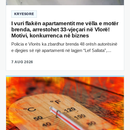
KRYESORE
I vuri flakën apartamentit me vëlla e motër
brenda, arrestohet 33-vjeçari në Vlorë!
Motivi, konkurrenca në biznes
Policia e Vlorës ka zbardhur brenda 48 orësh autorësinë
e djegies së një apartamenti në lagjen “Lef Sallata”,…
7 AUG 2026