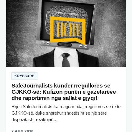
KRYESORE
SafeJournalists kundër rregullores së
GJKKO-së: Kufizon punën e gazetarëve
dhe raportimin nga sallat e gjyqit
Rrjeti SafeJournalists ka reaguar ndaj rregullores së re të
GJKKO-së, duke shprehur shqetësim se një sërë
dispozitash rrezikojnë…
7 AUG 2026