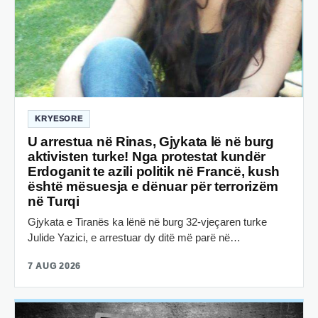
KRYESORE
U arrestua në Rinas, Gjykata lë në burg
aktivisten turke! Nga protestat kundër
Erdoganit te azili politik në Francë, kush
është mësuesja e dënuar për terrorizëm
në Turqi
Gjykata e Tiranës ka lënë në burg 32-vjeçaren turke
Julide Yazici, e arrestuar dy ditë më parë në…
7 AUG 2026