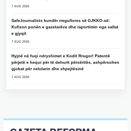
7 AUG 2026
SafeJournalists kundër rregullores së GJKKO-së:
Kufizon punën e gazetarëve dhe raportimin nga sallat
e gjyqit
7 AUG 2026
Hyjnë në fuqi ndryshimet e Kodit Rrugor! Patentë
përjetë e hequr për të dehurit përsëritës, ashpërsohen
gjobat për celularin dhe shpejtësinë
7 AUG 2026