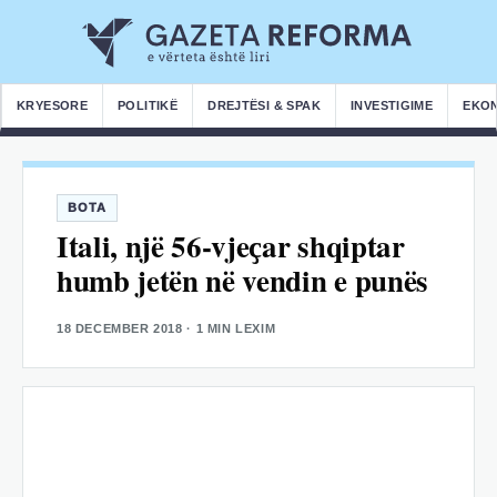
KRYESORE
POLITIKË
DREJTËSI & SPAK
INVESTIGIME
EKO
BOTA
Itali, një 56-vjeҫar shqiptar
humb jetën në vendin e punës
18 DECEMBER 2018
· 1 MIN LEXIM