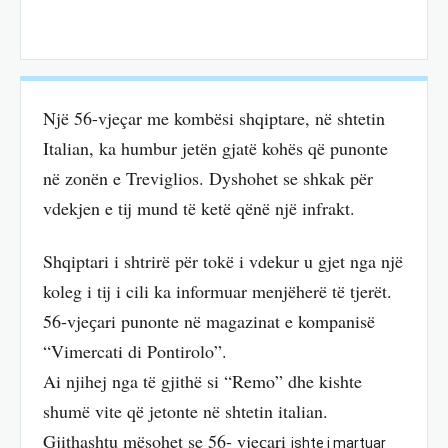
Një 56-vjeçar me kombësi shqiptare, në shtetin
Italian, ka humbur jetën gjatë kohës që punonte
në zonën e Treviglios. Dyshohet se shkak për
vdekjen e tij mund të ketë qënë një infrakt.
Shqiptari i shtrirë për tokë i vdekur u gjet nga një
koleg i tij i cili ka informuar menjëherë të tjerët.
56-vjeҫari punonte në magazinat e kompanisë
“Vimercati di Pontirolo”.
Ai njihej nga të gjithë si “Remo” dhe kishte
shumë vite që jetonte në shtetin italian.
Gjithashtu mësohet se 56- vjeҫari
ishte i martuar