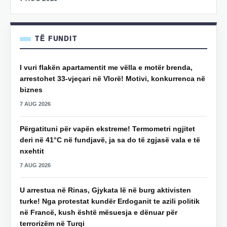
TË FUNDIT
I vuri flakën apartamentit me vëlla e motër brenda,
arrestohet 33-vjeçari në Vlorë! Motivi, konkurrenca në
biznes
7 AUG 2026
Përgatituni për vapën ekstreme! Termometri ngjitet
deri në 41°C në fundjavë, ja sa do të zgjasë vala e të
nxehtit
7 AUG 2026
U arrestua në Rinas, Gjykata lë në burg aktivisten
turke! Nga protestat kundër Erdoganit te azili politik
në Francë, kush është mësuesja e dënuar për
terrorizëm në Turqi