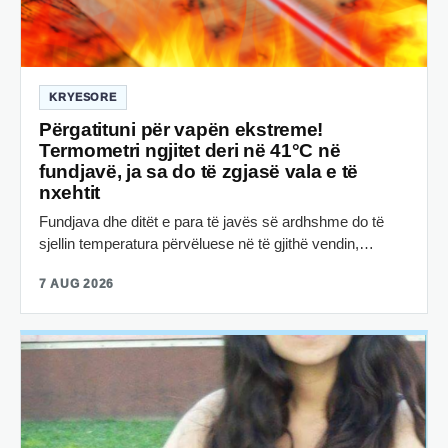
KRYESORE
Përgatituni për vapën ekstreme!
Termometri ngjitet deri në 41°C në
fundjavë, ja sa do të zgjasë vala e të
nxehtit
Fundjava dhe ditët e para të javës së ardhshme do të
sjellin temperatura përvëluese në të gjithë vendin,…
7 AUG 2026