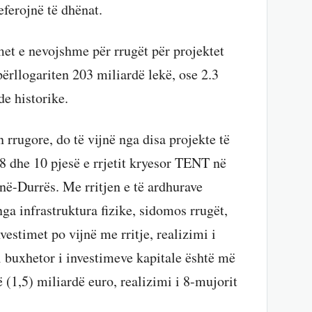
eferojnë të dhënat.
et e nevojshme për rrugët për projektet
përllogariten 203 miliardë lekë, ose 2.3
de historike.
 rrugore, do të vijnë nga disa projekte të
 8 dhe 10 pjesë e rrjetit kryesor TENT në
në-Durrës. Me rritjen e të ardhurave
ga infrastruktura fizike, sidomos rrugët,
vestimet po vijnë me rritje, realizimi i
i buxhetor i investimeve kapitale është më
 (1,5) miliardë euro, realizimi i 8-mujorit