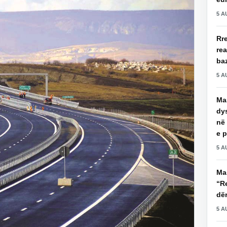
5 A
Rre
re
baz
5 A
Mas
dy
në 
e 
5 A
Ma
“Re
dë
5 A