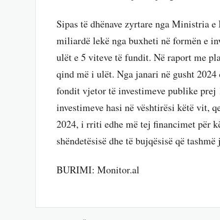
Sipas të dhënave zyrtare nga Ministria e
miliardë lekë nga buxheti në formën e in
ulët e 5 viteve të fundit. Në raport me pl
qind më i ulët. Nga janari në gusht 2024 
fondit vjetor të investimeve publike prej
investimeve hasi në vështirësi këtë vit, q
2024, i rriti edhe më tej financimet për 
shëndetësisë dhe të bujqësisë që tashmë 
BURIMI: Monitor.al