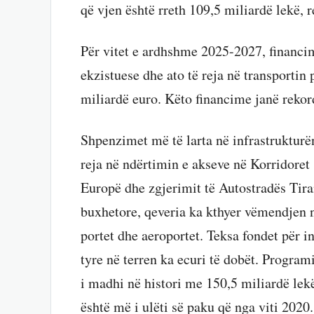
që vjen është rreth 109,5 miliardë lekë, r
Për vitet e ardhshme 2025-2027, financim
ekzistuese dhe ato të reja në transportin 
miliardë euro. Këto financime janë rekor
Shpenzimet më të larta në infrastrukturën
reja në ndërtimin e akseve në Korridoret
Europë dhe zgjerimit të Autostradës Tira
buxhetore, qeveria ka kthyer vëmendjen n
portet dhe aeroportet. Teksa fondet për in
tyre në terren ka ecuri të dobët. Program
i madhi në histori me 150,5 miliardë lekë
është më i ulëti së paku që nga viti 2020.