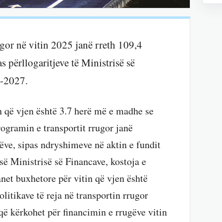
ugor në vitin 2025 janë rreth 109,4
as përllogaritjeve të Ministrisë së
5-2027.
n që vjen është 3.7 herë më e madhe se
rogramin e transportit rrugor janë
ëve, sipas ndryshimeve në aktin e fundit
së Ministrisë së Financave, kostoja e
anet buxhetore për vitin që vjen është
olitikave të reja në transportin rrugor
që kërkohet për financimin e rrugëve vitin