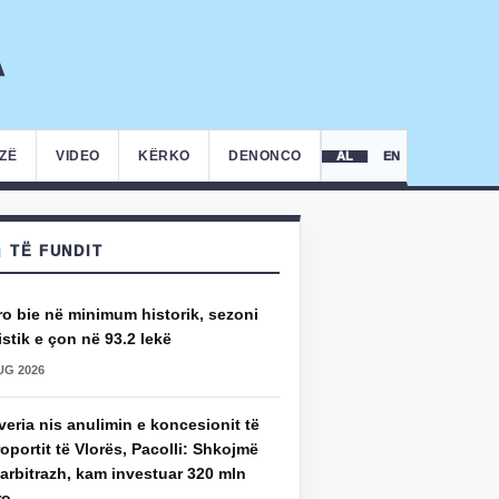
IZË
VIDEO
KËRKO
DENONCO
AL
EN
TË FUNDIT
ro bie në minimum historik, sezoni
istik e çon në 93.2 lekë
UG 2026
eria nis anulimin e koncesionit të
oportit të Vlorës, Pacolli: Shkojmë
arbitrazh, kam investuar 320 mln
ro