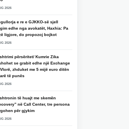
UG 2026
gullorja e re e GJKKO-së sjell
agim edhe nga avokatët, Haxhia: Pa
ë ligjore, do propozoj bojkot
UG 2026
htrimi përsëritet/ Kumrie Zika
shohet se grabit edhe një Exchange
Vlorë, zhduket me 5 mijë euro ditën
parë të punës
UG 2026
shtronin të huajt me skemën
covery” në Call Center, tre persona
rgohen për gjykim
UG 2026