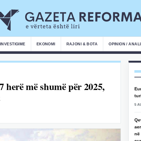
INVESTIGIME
EKONOMI
RAJONI & BOTA
OPINION / ANAL
3.7 herë më shumë për 2025,
Eu
t
tur
5 A
Qev
aer
në 
eu