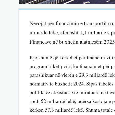
Nevojat për financimin e transportit rr
miliardë lekë, afërsisht 1,1 miliardë sip
Financave në buxhetin afatmesëm 202
Kjo shumë që kërkohet për financim viti
programi i këtij viti, ku financimet për p
parashikuar në vlerën e 29,3 miliardë lek
normativ të buxhetit 2024. Sipas tabelës 
politikave ekzistuese të miratuara në tav
rreth 52 miliardë lekë, ndërsa kostoja e p
kërkon 57,3 miliardë lekë. Shuma totale 