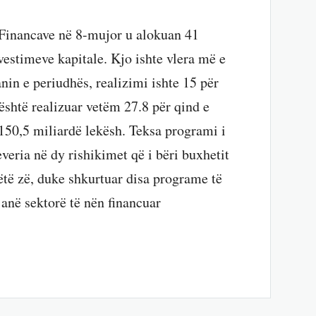
 Financave në 8-mujor u alokuan 41
vestimeve kapitale. Kjo ishte vlera më e
anin e periudhës, realizimi ishte 15 për
është realizuar vetëm 27.8 për qind e
 150,5 miliardë lekësh. Teksa programi i
everia në dy rishikimet që i bëri buxhetit
këtë zë, duke shkurtuar disa programe të
janë sektorë të nën financuar